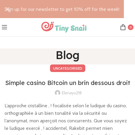
Sign up for our newsletter to get 10% off for the week!
0
Blog
UNCATEGORISED
Simple casino Bitcoin un brin dessous droit
Elenayu218
L’approche cristalline , ! focalisée selon le ludique du casino,
orthographiée à un bien tonalité via la sécurité ou
l’anonymat, mon aperçoit nos concurrents. Que vous soyez
le ludique exercé , ! accidentel, Rakebit permet mien