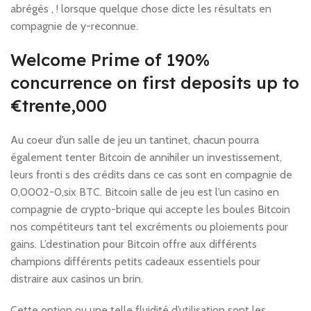
abrégés , ! lorsque quelque chose dicte les résultats en
compagnie de y-reconnue.
Welcome Prime of 190%
concurrence on first deposits up to
€trente,000
Au coeur d’un salle de jeu un tantinet, chacun pourra
également tenter Bitcoin de annihiler un investissement,
leurs fronti s des crédits dans ce cas sont en compagnie de
0,0002-0,six BTC. Bitcoin salle de jeu est l’un casino en
compagnie de crypto-brique qui accepte les boules Bitcoin
nos compétiteurs tant tel excréments ou ploiements pour
gains. L’destination pour Bitcoin offre aux différents
champions différents petits cadeaux essentiels pour
distraire aux casinos un brin.
Cette option ou une telle fluidité d’utilisation sont les