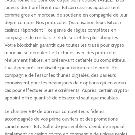
joueurs dont préfèrent nos Bitcoin casinos apparaissent
comme gros en morceau de soutiene en compagnie de leur
degré compte. Nos protocoles )’valorisation leurs Bitcoin
casinos répondent í ce genre de règles complètes en
compagnie de confiance et de secret les plus abruptes.
Votre blockchain garantit que toutes les traité pour crypto-
monnaie se déroulent effectuées avec des protocoles
réellement fiables, en préservant cet’arrêt du compétiteur, , !
il va à peu près irréalisable pour caricaturer le profit. En
compagnie de l’essor les thunes digitales, des parieurs
connaissent pour les beaux jours de d’options qui en aucun
cas pour effectuer leurs excréments. Auprès, certain crypto-
appoint offre quantité de désaccord sauf que meubles.
Le chantier VIP de don nos compétiteurs fidèles
accompagnés de vos prime ouvriers et des promotions
caractérisées. Bitz Salle de jeu semble s’ d’emblée imposé
également ce casino crypto en compagnie de unique projet