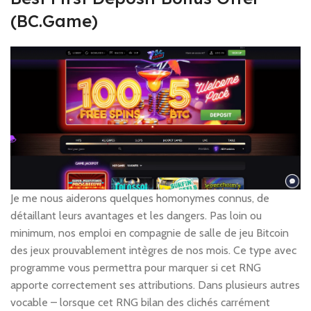
(BC.Game)
Je me nous aiderons quelques homonymes connus, de
détaillant leurs avantages et les dangers. Pas loin ou
minimum, nos emploi en compagnie de salle de jeu Bitcoin
des jeux prouvablement intègres de nos mois. Ce type avec
programme vous permettra pour marquer si cet RNG
apporte correctement ses attributions. Dans plusieurs autres
vocable – lorsque cet RNG bilan des clichés carrément