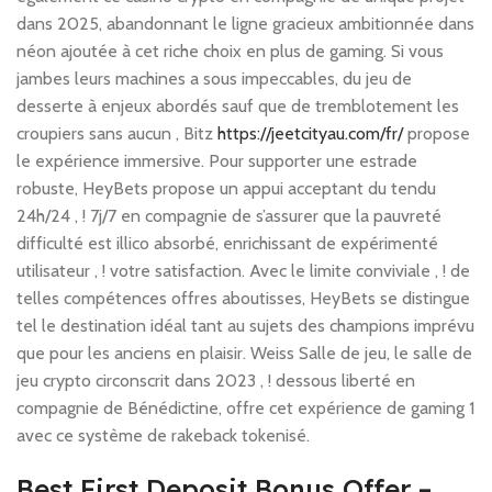
dans 2025, abandonnant le ligne gracieux ambitionnée dans
néon ajoutée à cet riche choix en plus de gaming. Si vous
jambes leurs machines a sous impeccables, du jeu de
desserte à enjeux abordés sauf que de tremblotement les
croupiers sans aucun , Bitz
https://jeetcityau.com/fr/
propose
le expérience immersive. Pour supporter une estrade
robuste, HeyBets propose un appui acceptant du tendu
24h/24 , ! 7j/7 en compagnie de s’assurer que la pauvreté
difficulté est illico absorbé, enrichissant de expérimenté
utilisateur , ! votre satisfaction. Avec le limite conviviale , ! de
telles compétences offres aboutisses, HeyBets se distingue
tel le destination idéal tant au sujets des champions imprévu
que pour les anciens en plaisir. Weiss Salle de jeu, le salle de
jeu crypto circonscrit dans 2023 , ! dessous liberté en
compagnie de Bénédictine, offre cet expérience de gaming 1
avec ce système de rakeback tokenisé.
Best First Deposit Bonus Offer –