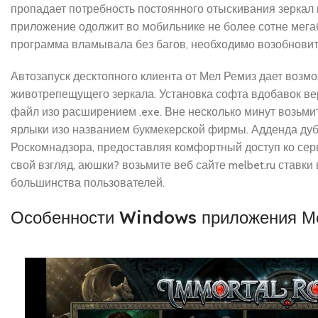
пропадает потребность постоянного отыскивания зеркал
приложение одолжит во мобильнике не более сотне мега
программа вламывала без багов, необходимо возобновить
Автозапуск десктопного клиента от Мел Ремиз дает возм
животрепещущего зеркала. Установка софта вдобавок ве
файл изо расширением .exe. Вне несколько минут возьми
ярлыки изо названием букмекерской фирмы. Адденда дуб
Роскомнадзора, предоставляя комфортный доступ ко се
свой взгляд, аюшки? возьмите веб сайте melbet.ru ставк
большинства пользователей.
Особенности Windows приложения М