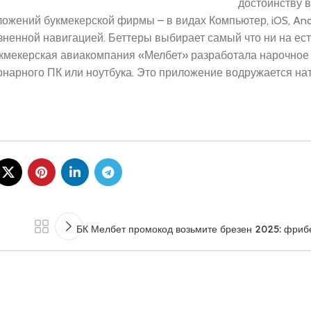
достоинству 
жений букмекерской фирмы – в видах Компьютер, iOS, And
енной навигацией. Беттеры выбирает самый что ни на ест
укмекерская авиакомпания «Мелбет» разработала нарочное
онарного ПК или ноутбука. Это приложение водружается нат
БК Мелбет промокод возьмите брезен 2025: фриб