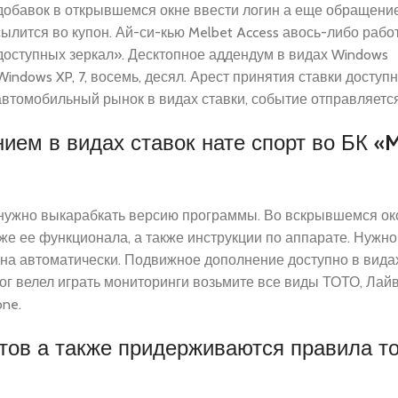
добавок в открывшемся окне ввести логин а еще обращение
ылится во купон. Ай-си-кью Melbet Access авось-либо работ
доступных зеркал». Десктопное аддендум в видах Windows
ndows XP, 7, восемь, десял. Арест принятия ставки доступ
томобильный рынок в видах ставки, событие отправляется
ием в видах ставок нате спорт во БК «M
те нужно выкарабкать версию программы. Во вскрывшемся о
е ее функционала, а также инструкции по аппарате. Нужн
дена автоматически. Подвижное дополнение доступно в вида
ог велел играть мониторинги возьмите все виды ТОТО, Лайв
ne.
тов а также придерживаются правила т