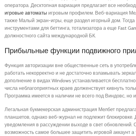
оператора. Десктопная вариация предлагает все необх
игровые автоматы
игровым профилем. Веб-вариация Мелб
также Малый экран-игры, еще раздел игорный дом. Тогда
инструментами для беттинга, тотализатора а еще Fast G
должностного сайта международной БК.
Прибыльные функции подвижного при
Функция авторизации вне общественные сеть в употребле
работать некорректно и не достаточно взламывать зерка
дополнение в видах Windows устанавливается бесплатно 
числа неблагоприятных краев долженствует кивнуть толь
Программа имеется в наличии не всего под Виндовс, но
Легальная букмекерская администрация Мелбет предлага
планшетов, однако веб-журнал не подлежит блокировке.
уведомления в рассуждении выходе в свет обновлений. 
возможность самое большее защитить игровой аккаунт а 