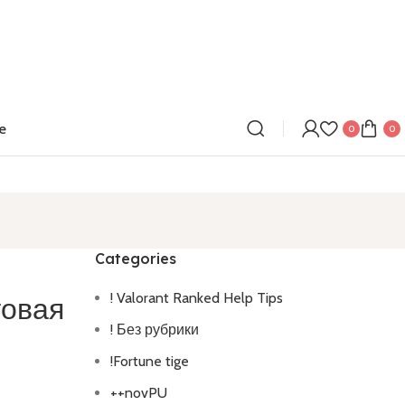
e
0
0
Categories
! Valorant Ranked Help Tips
говая
! Без рубрики
!Fortune tige
++novPU