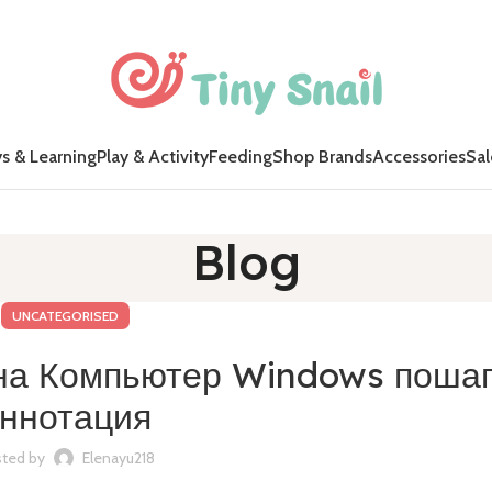
s & Learning
Play & Activity
Feeding
Shop Brands
Accessories
Sal
Blog
UNCATEGORISED
на Компьютер Windows поша
ннотация
ted by
Elenayu218