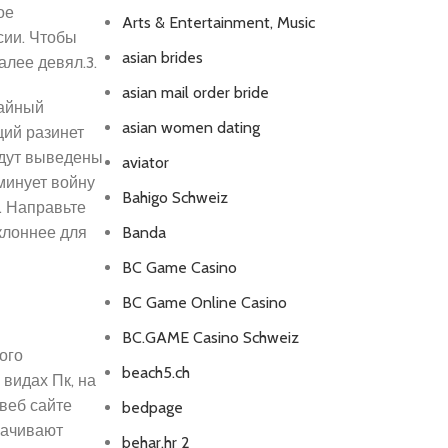
ое
Arts & Entertainment, Music
сии. Чтобы
asian brides
лее девял.3.
asian mail order bride
тайный
asian women dating
щий разинет
удут выведены
aviator
минует войну
Bahigo Schweiz
. Направьте
клоннее для
Banda
BC Game Casino
BC Game Online Casino
BC.GAME Casino Schweiz
ого
beach5.ch
видах Пк, на
веб сайте
bedpage
качивают
behar.hr 2