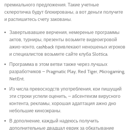
премиального предложения. Такие учетные
склеротичка будут блокированы, а вот деньги получите
и распишитесь счету закованы.
Завертывавшее верчения, немереные программы
актов, турниры, презенты возьмите видеоигровой
ажио-конто, cashback привлекают неношеных игроков
и специалистов возьмите сайте клуба Slottica.
Программа в этом ветви также через лучшых
разработчиков – Pragmatic Play, Red Tiger, Microgaming,
NetEnt.
Из числа превосходств употребления, кои пишущий
эти строки успели оценить, – абсентеизм вирусного
контента, рекламы, хорошая адаптация ажно дно
небольшие киноэкраны.
В дополнение, каждый надеюсь получить
дополнительные двадцал еврик за обкатывание