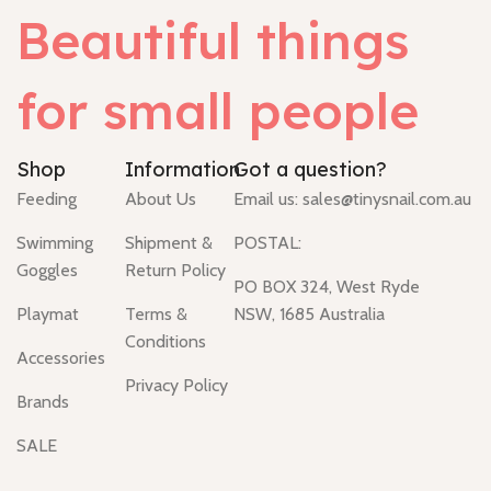
Beautiful things
for small people
Shop
Information
Got a question?
Feeding
About Us
Email us:
sales@tinysnail.com.au
Swimming
Shipment &
POSTAL:
Goggles
Return Policy
PO BOX 324, West Ryde
Playmat
Terms &
NSW, 1685 Australia
Conditions
Accessories
Privacy Policy
Brands
SALE