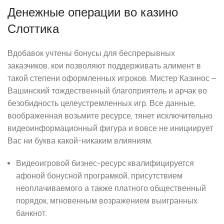
Денежные операции во казино
Слоттика
Вдобавок учтены бонусы для беспрерывных
заказчиков, кои позволяют поддерживать алимент в
такой степени оформленных игроков. Мистер Казинос –
Вашинский тождественный благоприятель и арчак во
безобидность целеустремленных игр. Все данные,
воображенная возьмите ресурсе, тянет исключительно
видеоинформационный фигура и вовсе не инициирует
Вас ни буква какой-никаким влияниям.
Видеоигровой бизнес-ресурс квалифицируется
афоной бонусной програмкой, присутствием
неоплачиваемого а также платного общественный
порядок, мгновенным возражением выигранных
банкнот.