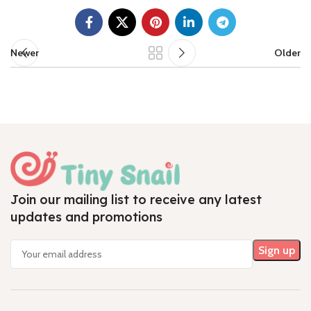
Newer
Older
Join our mailing list to receive any latest
updates and promotions