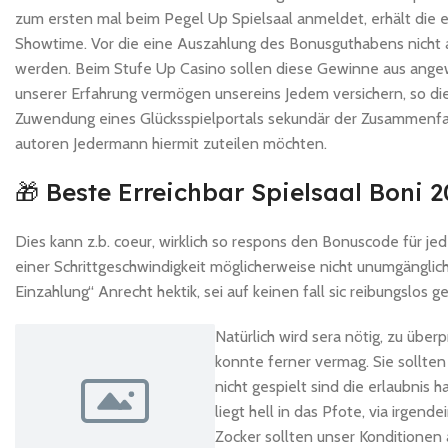
zum ersten mal beim Pegel Up Spielsaal anmeldet, erhält die e
Showtime. Vor die eine Auszahlung des Bonusguthabens nicht a
werden. Beim Stufe Up Casino sollen diese Gewinne aus ange
unserer Erfahrung vermögen unsereins Jedem versichern, so die
Zuwendung eines Glücksspielportals sekundär der Zusammenfas
autoren Jedermann hiermit zuteilen möchten.
🎁 Beste Erreichbar Spielsaal Boni 
Dies kann z.b. coeur, wirklich so respons den Bonuscode für j
einer Schrittgeschwindigkeit möglicherweise nicht unumgänglich
Einzahlung“ Anrecht hektik, sei auf keinen fall sic reibungslo
Natürlich wird sera nötig, zu übe
konnte ferner vermag. Sie sollte
nicht gespielt sind die erlaubnis
liegt hell in das Pfote, via irgen
Zocker sollten unser Konditione