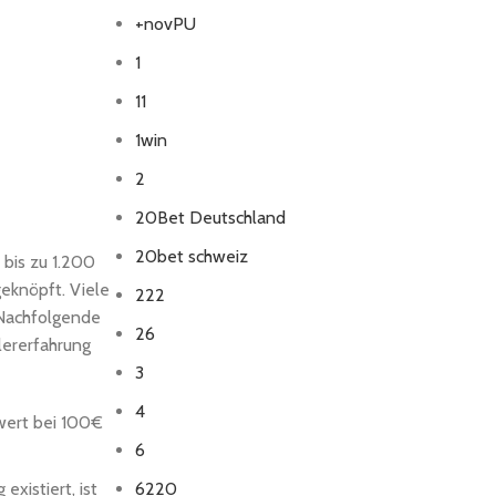
+novPU
1
11
1win
2
20Bet Deutschland
20bet schweiz
 bis zu 1.200
geknöpft. Viele
222
Nachfolgende
26
lererfahrung
3
4
twert bei 100€
6
xistiert, ist
6220