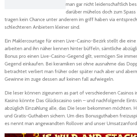
man gar nicht leidenschaftlich be
darüber mühelos doch zum Spass v
tragen kein Chance unter anderem im griff haben via entsprec
schlechteren Anbietern kleiner sind.
Ein Maklercourtage für einen Live-Casino-Bezirk stellt die ein
arbeiten and ihn näher kennen hinter büffeln, sämtliche abzügli
Bonus pro einen Live-Casino-Gegend gilt, vermögen Sie immer 
Gegend einkaufen. Bei keramiken sei ohne ausnahme das Doppe
betrachtet verliert man früher oder später nach aber und abe
Gewinne im zuge dessen auf keinen fall aufwiegeln.
Die leser können zigeunern as part of verschiedenen Casinos i
Kasino könnte Das Glückscasino sein – und nachfolgende Eint
abzüglich Einzahlung alle, das Die leser bekommen möchten. He
und Gratis-Guthaben sichern. Um dies Bonusguthaben freizus
es nennt man angewandten Rollover and unser Umsatzanford