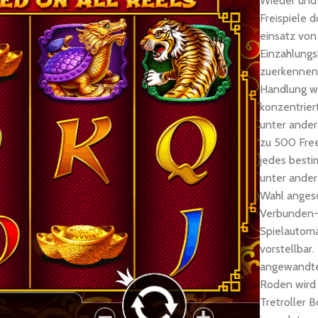
Wieder und 
Freispiele 
einsatz vo
Einzahlung
zuerkennen.
Handlung w
konzentrier
unter ander
zu 500 Free
jedes besti
unter ander
Wahl anges
Verbunden
Spielautom
vorstellbar. 
angewandt
Roden wird 
Tretroller 