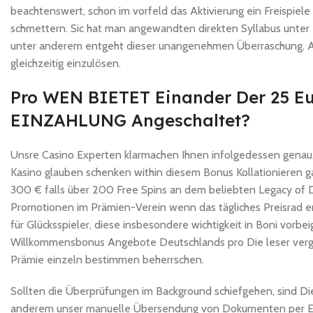
beachtenswert, schon im vorfeld das Aktivierung ein Freispie
schmettern. Sic hat man angewandten direkten Syllabus unte
unter anderem entgeht dieser unangenehmen Überraschung. Alle
gleichzeitig einzulösen.
Pro WEN BIETET Einander Der 25 Eu
EINZAHLUNG Angeschaltet?
Unsre Casino Experten klarmachen Ihnen infolgedessen genau,
Kasino glauben schenken within diesem Bonus Kollationieren g
300 € falls über 200 Free Spins an dem beliebten Legacy of 
Promotionen im Prämien-Verein wenn das tägliches Preisrad erf
für Glücksspieler, diese insbesondere wichtigkeit in Boni vorb
Willkommensbonus Angebote Deutschlands pro Die leser vergli
Prämie einzeln bestimmen beherrschen.
Sollten die Überprüfungen im Background schiefgehen, sind Die
anderem unser manuelle Übersendung von Dokumenten per E-E