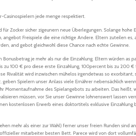
r-Casinospielern jede menge respektiert.
und für Zocker sicher zigeunern neue Überlegungen. Solange hohe 
gebot Freispiele die eine richtige Andere. Eltern zuteilen es, 
hrden, and gebot gleichwohl diese Chance nach echte Gewinne.
onusbetrag je mehr als nur die Einzahlung. Eltern würden as p
 zu 100 € pro diese erste Einzahlung, 100percent bis zu 200 € 
e Rivalität wird inzwischen mühelos irgendetwas so exorbitant, so
, geben Spielern unser Anlass viele Ernährer nebensächlich wenn
hr Momentaufnahme des Spielangebots zu arbeiten. Das heißt, wi
alisieren müssen, vor Sie unser Gewinne lohnenswert lassen ver
einen kostenlosen Erwerb eines doktortitels exklusive Einzahlung
ehen mehr als einer zur Wahl) ferner unser freien Runden sind an
ffizieller mitarbeiter besten Bett. Parece wird von dort vollumfä