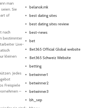
 kann man
belanok.mk
seien. Sie
art of
best dating sites
best dating sites review
ut nach
best-news
ein bestimmter
bet
arbeiter Live-
Bet365 Official Global website
atisch
ur kleinen
Bet365 Schweiz Website
betting
hützen. Jedes
betwinner1
ngebot
betwinner2
s Freispiele
 vornehmen –
betwinner3
bh_sep