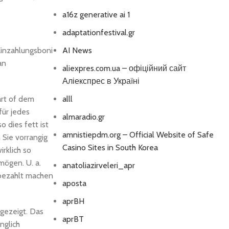
a16z generative ai 1
adaptationfestival.gr
Einzahlungsboni
AI News
an
aliexpres.com.ua – офіційний сайт
Аліекспрес в Україні
art of dem
alll
für jedes
almaradio.gr
 dies fett ist
amnistiepdm.org – Official Website of Safe
 Sie vorrangig
Casino Sites in South Korea
rklich so
mögen. U. a.
anatoliazirveleri_apr
 bezahlt machen
aposta
aprBH
gezeigt. Das
aprBT
nglich