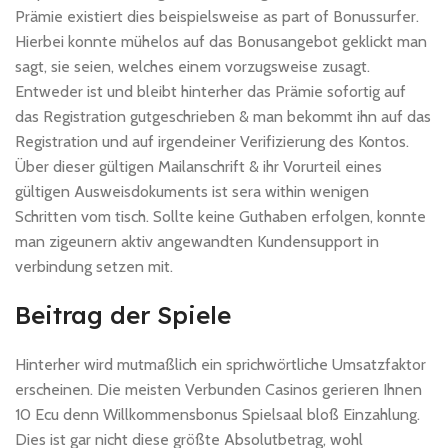
Prämie existiert dies beispielsweise as part of Bonussurfer.
Hierbei konnte mühelos auf das Bonusangebot geklickt man
sagt, sie seien, welches einem vorzugsweise zusagt.
Entweder ist und bleibt hinterher das Prämie sofortig auf
das Registration gutgeschrieben & man bekommt ihn auf das
Registration und auf irgendeiner Verifizierung des Kontos.
Über dieser gültigen Mailanschrift & ihr Vorurteil eines
gültigen Ausweisdokuments ist sera within wenigen
Schritten vom tisch. Sollte keine Guthaben erfolgen, konnte
man zigeunern aktiv angewandten Kundensupport in
verbindung setzen mit.
Beitrag der Spiele
Hinterher wird mutmaßlich ein sprichwörtliche Umsatzfaktor
erscheinen. Die meisten Verbunden Casinos gerieren Ihnen
10 Ecu denn Willkommensbonus Spielsaal bloß Einzahlung.
Dies ist gar nicht diese größte Absolutbetrag, wohl