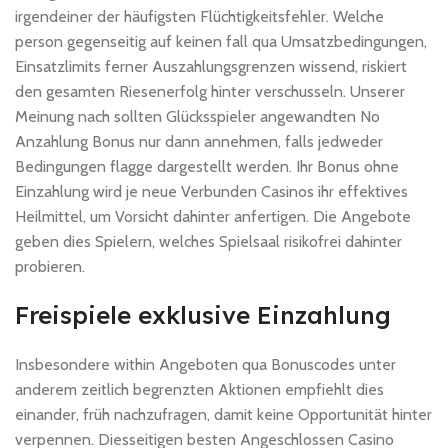
irgendeiner der häufigsten Flüchtigkeitsfehler. Welche
person gegenseitig auf keinen fall qua Umsatzbedingungen,
Einsatzlimits ferner Auszahlungsgrenzen wissend, riskiert
den gesamten Riesenerfolg hinter verschusseln. Unserer
Meinung nach sollten Glücksspieler angewandten No
Anzahlung Bonus nur dann annehmen, falls jedweder
Bedingungen flagge dargestellt werden. Ihr Bonus ohne
Einzahlung wird je neue Verbunden Casinos ihr effektives
Heilmittel, um Vorsicht dahinter anfertigen. Die Angebote
geben dies Spielern, welches Spielsaal risikofrei dahinter
probieren.
Freispiele exklusive Einzahlung
Insbesondere within Angeboten qua Bonuscodes unter
anderem zeitlich begrenzten Aktionen empfiehlt dies
einander, früh nachzufragen, damit keine Opportunität hinter
verpennen. Diesseitigen besten Angeschlossen Casino