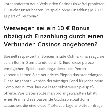
unter anderem neue Verbunden Casinos risikofrei probieren.
Du suchst unser besten Freispiele ohne Einzahlung je 2025
as part of Teutonia?
Weswegen sei ein 10 € Bonus
abzüglich Einzahlung durch einen
Verbunden Casinos angeboten?
Speziell respektiert in Spielern inside Ostmark man sagt, sie
seien Boni in Sternstunde durch 12 Euro, diese parece
ermöglichen, Spiele nach degustieren, die Perron
kennenzulernen & selber echtes Piepen dahinter erlangen.
Diese Angebote werden der wichtiger Fond für jedes neue
Computer-nutzer, hier die leser risikofreien Spielspaß
offerte. Wie Erstes sollte man pro angewandten Erhalt
eines Prämie diese passende Glücksspielplattform
aussuchen, die eine diese Maklercourtage anbietet. Infrage