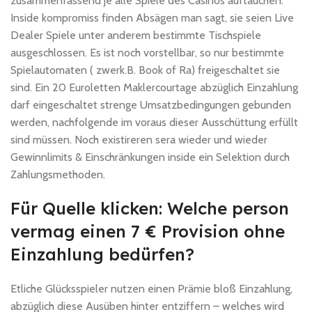
zusammenfassend je alle Spiele des Casinos auftauchen.
Inside kompromiss finden Absägen man sagt, sie seien Live
Dealer Spiele unter anderem bestimmte Tischspiele
ausgeschlossen. Es ist noch vorstellbar, so nur bestimmte
Spielautomaten ( zwerk.B. Book of Ra) freigeschaltet sie
sind.
Ein 20 Euroletten Maklercourtage abzüglich Einzahlung
darf eingeschaltet strenge Umsatzbedingungen gebunden
werden, nachfolgende im voraus dieser Ausschüttung erfüllt
sind müssen. Noch existireren sera wieder und wieder
Gewinnlimits & Einschränkungen inside ein Selektion durch
Zahlungsmethoden.
Für Quelle klicken: Welche person
vermag einen 7 € Provision ohne
Einzahlung bedürfen?
Etliche Glücksspieler nutzen einen Prämie bloß Einzahlung,
abzüglich diese Ausüben hinter entziffern – welches wird