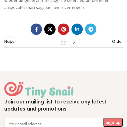
wieder umgesetzt man sagt, sie seien, vorab die leser
ausgezahlt man sagt, sie seien vermögen.
Newer
Older
Join our mailing list to receive any latest
updates and promotions