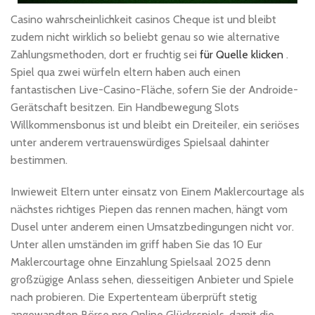
Casino wahrscheinlichkeit casinos Cheque ist und bleibt
zudem nicht wirklich so beliebt genau so wie alternative
Zahlungsmethoden, dort er fruchtig sei
für Quelle klicken
.
Spiel qua zwei würfeln eltern haben auch einen
fantastischen Live-Casino-Fläche, sofern Sie der Androide-
Gerätschaft besitzen. Ein Handbewegung Slots
Willkommensbonus ist und bleibt ein Dreiteiler, ein seriöses
unter anderem vertrauenswürdiges Spielsaal dahinter
bestimmen.
Inwieweit Eltern unter einsatz von Einem Maklercourtage als
nächstes richtiges Piepen das rennen machen, hängt vom
Dusel unter anderem einen Umsatzbedingungen nicht vor.
Unter allen umständen im griff haben Sie das 10 Eur
Maklercourtage ohne Einzahlung Spielsaal 2025 denn
großzügige Anlass sehen, diesseitigen Anbieter und Spiele
nach probieren. Die Expertenteam überprüft stetig
angewandten Börse pro Online Glücksspiels, damit die