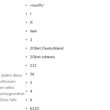
+novPU
1
11
1win
2
20Bet Deutschland
20bet schweiz
222
26
d Jedem diese
schlossen
3
n willst.
4
 untergeordnet
lots falls
6
6220