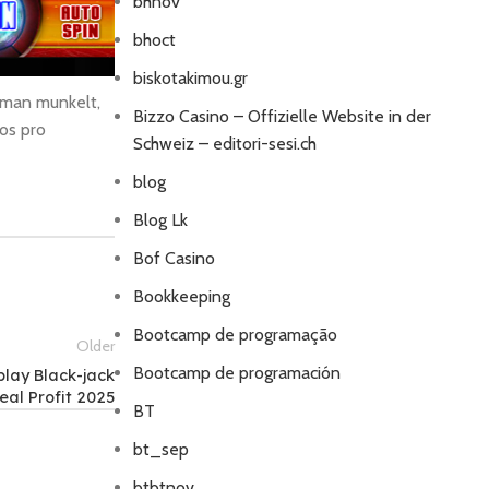
bhnov
bhoct
biskotakimou.gr
v man munkelt,
Bizzo Casino – Offizielle Website in der
os pro
Schweiz – editori-sesi.ch
blog
Blog Lk
Bof Casino
Bookkeeping
Bootcamp de programação
Older
Bootcamp de programación
play Black-jack
eal Profit 2025
BT
bt_sep
btbtnov