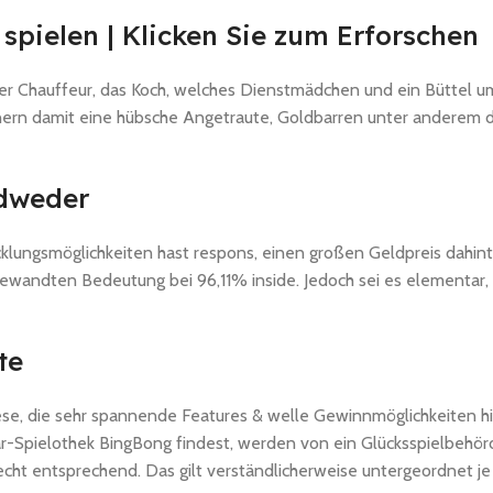
spielen | Klicken Sie zum Erforschen
 Der Chauffeur, das Koch, welches Dienstmädchen und ein Büttel 
nern damit eine hübsche Angetraute, Goldbarren unter anderem
edweder
icklungsmöglichkeiten hast respons, einen großen Geldpreis dahin
gewandten Bedeutung bei 96,11% inside. Jedoch sei es elementar, 
te
ese, die sehr spannende Features & welle Gewinnmöglichkeiten h
ar-Spielothek BingBong findest, werden von ein Glücksspielbehör
cht entsprechend. Das gilt verständlicherweise untergeordnet je