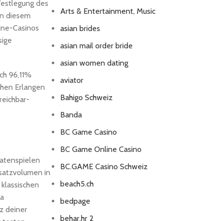
Festlegung des
Arts & Entertainment, Music
on diesem
line-Casinos
asian brides
sige
asian mail order bride
asian women dating
rch 96,11%
aviator
hohen Erlangen
Bahigo Schweiz
reichbar-
Banda
BC Game Casino
BC Game Online Casino
matenspielen
BC.GAME Casino Schweiz
msatzvolumen in
beach5.ch
 klassischen
ua
bedpage
z deiner
behar.hr 2