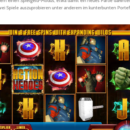
gern einen Spielgeld-Modus, etwa damit ein neues Partie dahinter
wei Spiele auszuprobieren unter anderem im kunterbunten Portefe