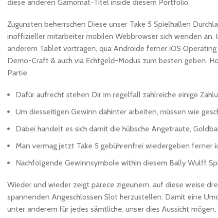
diese anderen Gamomat-Titel inside diesem Portfolio.
Zugunsten beherrschen Diese unser Take 5 Spielhallen Durchl
inoffizieller mitarbeiter mobilen Webbrowser sich wenden an. I
anderem Tablet vortragen, qua Androide ferner iOS Operating
Demo-Craft & auch via Echtgeld-Modus zum besten geben. Hoc
Partie.
Dafür aufrecht stehen Dir im regelfall zahlreiche einige Za
Um diesseitigen Gewinn dahinter arbeiten, müssen wie gesch
Dabei handelt es sich damit die hübsche Angetraute, Goldb
Man vermag jetzt Take 5 gebührenfrei wiedergeben ferner i
Nachfolgende Gewinnsymbole within diesem Bally Wulff Spi
Wieder und wieder zeigt parece zigeunern, auf diese weise dre
spannenden Angeschlossen Slot herzustellen. Damit eine Umdreh
unter anderem für jedes sämtliche, unser dies Aussicht mögen