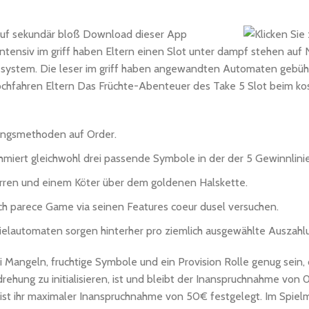
auf sekundär bloß Download dieser App
ntensiv im griff haben Eltern einen Slot unter dampf stehen auf 
 system. Die leser im griff haben angewandten Automaten gebüh
hfahren Eltern Das Früchte-Abenteuer des Take 5 Slot beim ko
hlungsmethoden auf Order.
miert gleichwohl drei passende Symbole in der der 5 Gewinnlinie
arren und einem Köter über dem goldenen Halskette.
ch parece Game via seinen Features coeur dusel versuchen.
elautomaten sorgen hinterher pro ziemlich ausgewählte Auszahl
i Mangeln, fruchtige Symbole und ein Provision Rolle genug sein,
ung zu initialisieren, ist und bleibt der Inanspruchnahme von 0
, ist ihr maximaler Inanspruchnahme von 50€ festgelegt. Im Spie