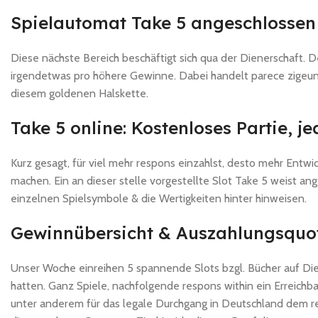
Spielautomat Take 5 angeschlossen 
Diese nächste Bereich beschäftigt sich qua der Dienerschaft.
irgendetwas pro höhere Gewinne. Dabei handelt parece zigeu
diesem goldenen Halskette.
Take 5 online: Kostenloses Partie, j
Kurz gesagt, für viel mehr respons einzahlst, desto mehr Entw
machen. Ein an dieser stelle vorgestellte Slot Take 5 weist an
einzelnen Spielsymbole & die Wertigkeiten hinter hinweisen.
Gewinnübersicht & Auszahlungsquo
Unser Woche einreihen 5 spannende Slots bzgl. Bücher auf Di
hatten. Ganz Spiele, nachfolgende respons within ein Erreichb
unter anderem für das legale Durchgang in Deutschland dem re