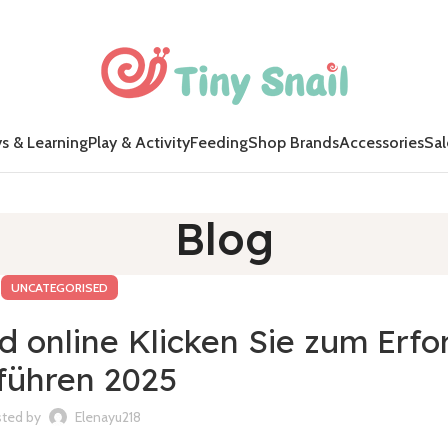
s & Learning
Play & Activity
Feeding
Shop Brands
Accessories
Sal
Blog
UNCATEGORISED
d online Klicken Sie zum Erf
führen 2025
ted by
Elenayu218