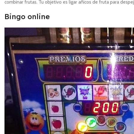
combinar frutas. Tu objetivo es ligar añicos de fruta para despe
Bingo online