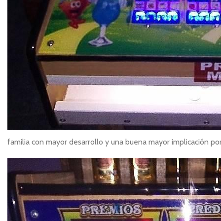
familia con mayor desarrollo y una buena mayor implicación por