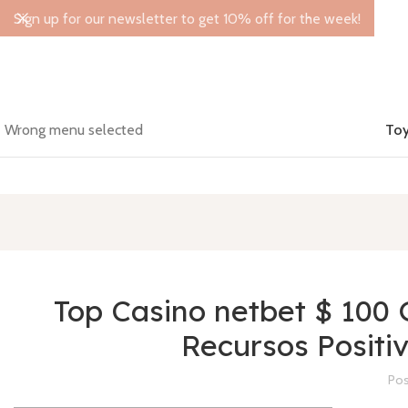
Sign up for our newsletter to get 10% off for the week!
Wrong menu selected
Toy
Top Casino netbet $ 100 G
Recursos Positi
Pos