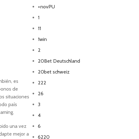
+novPU
1
11
1win
2
20Bet Deutschland
20bet schweiz
mbién, es
222
 bonos de
26
os situaciones
todo país
3
Gaming.
4
ápido una vez
6
adapte mejor a
6220