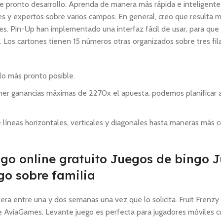
e pronto desarrollo. Aprenda de manera más rápida e inteligente
es y expertos sobre varios campos. En general, creo que resulta 
les. Pin-Up han implementado una interfaz fácil de usar, para qu
r. Los cartones tienen 15 números otras organizados sobre tres fil
 lo más pronto posible.
ner ganancias máximas de 2270x el apuesta, podemos planificar a
líneas horizontales, verticales y diagonales hasta maneras más
ingo online gratuito Juegos de bingo 
go sobre familia
era entre una y dos semanas una vez que lo solicita. Fruit Frenzy
 AviaGames. Levante juego es perfecta para jugadores móviles cu