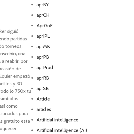
aprBY
aprCH
AprGoF
er siguió
aprIPL
endo partidas
do torneos,
aprMB
scribirí¡ una
aprPB
 a reabrir, por
aprProd
ocasií³n de
alquier empezó
aprRB
odillos y 30
aprSB
todo lo 750x tu
 símbolos
Article
así­ como
articles
asionados para
Artificial intelligence
s gratuito esta
loquecer.
Artificial intelligence (AI)