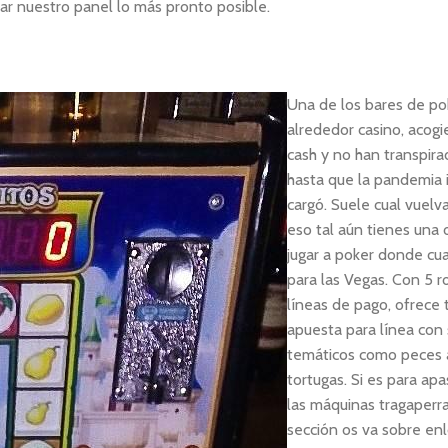
jar nuestro panel lo más pronto posible.
Una de los bares de pok
alrededor casino, acogi
cash y no han transpira
hasta que la pandemia in
cargó. Suele cual vuelva
eso tal aún tienes una 
jugar a poker donde cu
para las Vegas. Con 5 r
líneas de pago, ofrece 
apuesta para línea con
temáticos como peces 
tortugas. Si es para ap
las máquinas tragaperra
sección os va sobre en