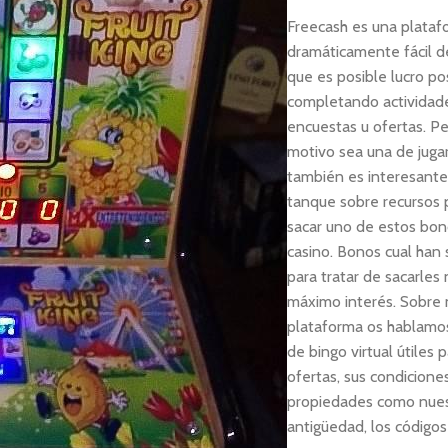
Freecash es una plataf
dramáticamente fácil de
que es posible lucro po
completando actividades
encuestas u ofertas. P
motivo sea una de jugar
también es interesante
tanque sobre recursos p
sacar uno de estos bon
casino. Bonos cual han 
para tratar de sacarles
máximo interés. Sobre 
plataforma os hablamos
de bingo virtual útiles 
ofertas, sus condicione
propiedades como nue
antigüedad, los códigos