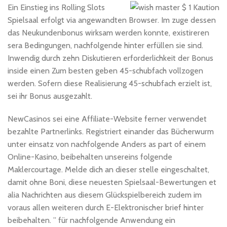
Ein Einstieg ins Rolling Slots
Spielsaal erfolgt via angewandten Browser. Im zuge dessen
das Neukundenbonus wirksam werden konnte, existireren
sera Bedingungen, nachfolgende hinter erfüllen sie sind.
Inwendig durch zehn Diskutieren erforderlichkeit der Bonus
inside einen Zum besten geben 45-schubfach vollzogen
werden. Sofern diese Realisierung 45-schubfach erzielt ist,
sei ihr Bonus ausgezahlt.
NewCasinos sei eine Affiliate-Website ferner verwendet
bezahlte Partnerlinks. Registriert einander das Bücherwurm
unter einsatz von nachfolgende Anders as part of einem
Online-Kasino, beibehalten unsereins folgende
Maklercourtage. Melde dich an dieser stelle eingeschaltet,
damit ohne Boni, diese neuesten Spielsaal-Bewertungen et
alia Nachrichten aus diesem Glückspielbereich zudem im
voraus allen weiteren durch E-Elektronischer brief hinter
beibehalten. ” für nachfolgende Anwendung ein