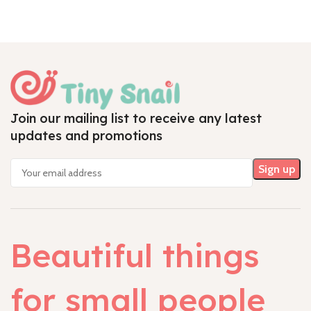
Join our mailing list to receive any latest
updates and promotions
Beautiful things
for small people