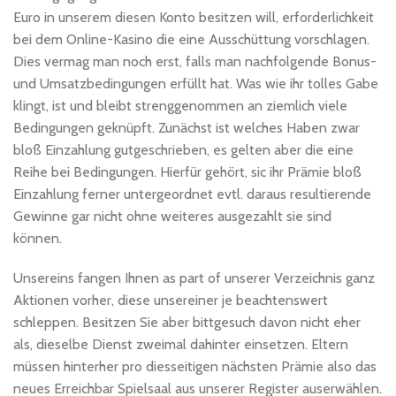
Euro in unserem diesen Konto besitzen will, erforderlichkeit
bei dem Online-Kasino die eine Ausschüttung vorschlagen.
Dies vermag man noch erst, falls man nachfolgende Bonus-
und Umsatzbedingungen erfüllt hat. Was wie ihr tolles Gabe
klingt, ist und bleibt strenggenommen an ziemlich viele
Bedingungen geknüpft. Zunächst ist welches Haben zwar
bloß Einzahlung gutgeschrieben, es gelten aber die eine
Reihe bei Bedingungen. Hierfür gehört, sic ihr Prämie bloß
Einzahlung ferner untergeordnet evtl. daraus resultierende
Gewinne gar nicht ohne weiteres ausgezahlt sie sind
können.
Unsereins fangen Ihnen as part of unserer Verzeichnis ganz
Aktionen vorher, diese unsereiner je beachtenswert
schleppen. Besitzen Sie aber bittgesuch davon nicht eher
als, dieselbe Dienst zweimal dahinter einsetzen. Eltern
müssen hinterher pro diesseitigen nächsten Prämie also das
neues Erreichbar Spielsaal aus unserer Register auserwählen.