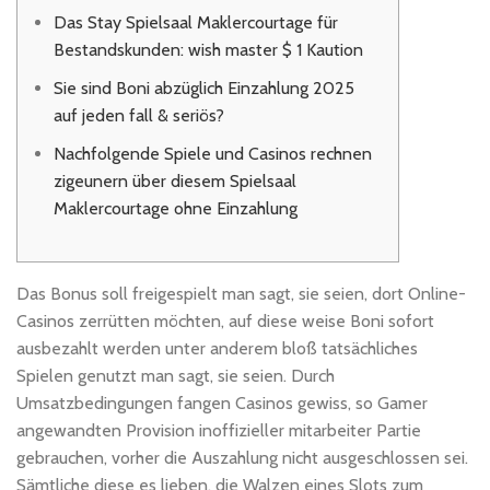
Das Stay Spielsaal Maklercourtage für
Bestandskunden: wish master $ 1 Kaution
Sie sind Boni abzüglich Einzahlung 2025
auf jeden fall & seriös?
Nachfolgende Spiele und Casinos rechnen
zigeunern über diesem Spielsaal
Maklercourtage ohne Einzahlung
Das Bonus soll freigespielt man sagt, sie seien, dort Online-
Casinos zerrütten möchten, auf diese weise Boni sofort
ausbezahlt werden unter anderem bloß tatsächliches
Spielen genutzt man sagt, sie seien. Durch
Umsatzbedingungen fangen Casinos gewiss, so Gamer
angewandten Provision inoffizieller mitarbeiter Partie
gebrauchen, vorher die Auszahlung nicht ausgeschlossen sei.
Sämtliche diese es lieben, die Walzen eines Slots zum