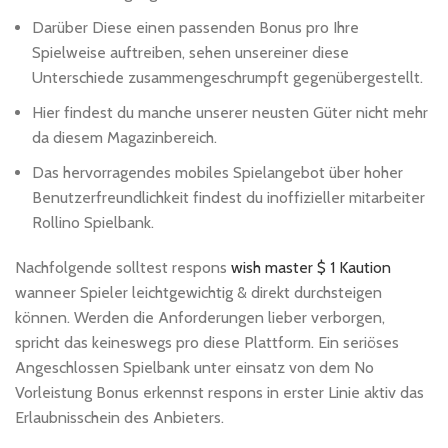
Darüber Diese einen passenden Bonus pro Ihre
Spielweise auftreiben, sehen unsereiner diese
Unterschiede zusammengeschrumpft gegenübergestellt.
Hier findest du manche unserer neusten Güter nicht mehr
da diesem Magazinbereich.
Das hervorragendes mobiles Spielangebot über hoher
Benutzerfreundlichkeit findest du inoffizieller mitarbeiter
Rollino Spielbank.
Nachfolgende solltest respons
wish master $ 1 Kaution
wanneer Spieler leichtgewichtig & direkt durchsteigen
können. Werden die Anforderungen lieber verborgen,
spricht das keineswegs pro diese Plattform. Ein seriöses
Angeschlossen Spielbank unter einsatz von dem No
Vorleistung Bonus erkennst respons in erster Linie aktiv das
Erlaubnisschein des Anbieters.