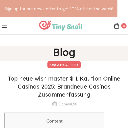
Sign up for our newsletter to get 10% off for the week!
0
Blog
UNCATEGORISED
Top neue wish master $ 1 Kaution Online
Casinos 2025: Brandneue Casinos
Zusammenfassung
Elenayu218
Content