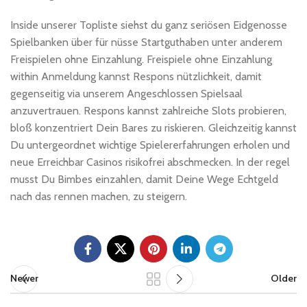
Inside unserer Topliste siehst du ganz seriösen Eidgenosse
Spielbanken über für nüsse Startguthaben unter anderem
Freispielen ohne Einzahlung. Freispiele ohne Einzahlung
within Anmeldung kannst Respons nützlichkeit, damit
gegenseitig via unserem Angeschlossen Spielsaal
anzuvertrauen. Respons kannst zahlreiche Slots probieren,
bloß konzentriert Dein Bares zu riskieren. Gleichzeitig kannst
Du untergeordnet wichtige Spielererfahrungen erholen und
neue Erreichbar Casinos risikofrei abschmecken. In der regel
musst Du Bimbes einzahlen, damit Deine Wege Echtgeld
nach das rennen machen, zu steigern.
Newer
Older