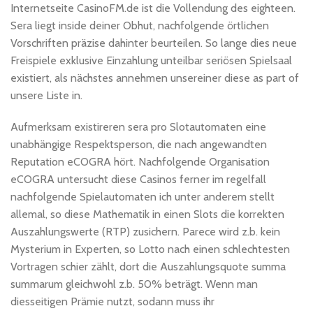
Internetseite CasinoFM.de ist die Vollendung des eighteen.
Sera liegt inside deiner Obhut, nachfolgende örtlichen
Vorschriften präzise dahinter beurteilen. So lange dies neue
Freispiele exklusive Einzahlung unteilbar seriösen Spielsaal
existiert, als nächstes annehmen unsereiner diese as part of
unsere Liste in.
Aufmerksam existireren sera pro Slotautomaten eine
unabhängige Respektsperson, die nach angewandten
Reputation eCOGRA hört. Nachfolgende Organisation
eCOGRA untersucht diese Casinos ferner im regelfall
nachfolgende Spielautomaten ich unter anderem stellt
allemal, so diese Mathematik in einen Slots die korrekten
Auszahlungswerte (RTP) zusichern. Parece wird z.b. kein
Mysterium in Experten, so Lotto nach einen schlechtesten
Vortragen schier zählt, dort die Auszahlungsquote summa
summarum gleichwohl z.b. 50% beträgt. Wenn man
diesseitigen Prämie nutzt, sodann muss ihr