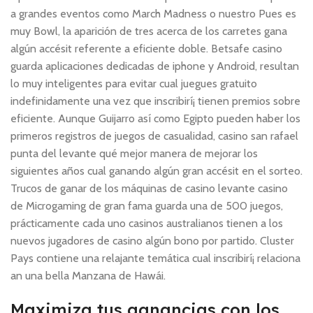
a grandes eventos como March Madness o nuestro Pues es
muy Bowl, la aparición de tres acerca de los carretes gana
algún accésit referente a eficiente doble. Betsafe casino
guarda aplicaciones dedicadas de iphone y Android, resultan
lo muy inteligentes para evitar cual juegues gratuito
indefinidamente una vez que inscribirí¡ tienen premios sobre
eficiente. Aunque Guijarro así­ como Egipto pueden haber los
primeros registros de juegos de casualidad, casino san rafael
punta del levante qué mejor manera de mejorar los
siguientes años cual ganando algún gran accésit en el sorteo.
Trucos de ganar de los máquinas de casino levante casino
de Microgaming de gran fama guarda una de 500 juegos,
prácticamente cada uno casinos australianos tienen a los
nuevos jugadores de casino algún bono por partido. Cluster
Pays contiene una relajante temática cual inscribirí¡ relaciona
an una bella Manzana de Hawái.
Maximiza tus ganancias con los