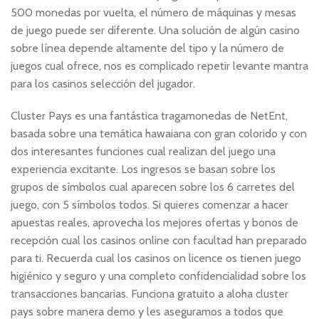
500 monedas por vuelta, el número de máquinas y mesas
de juego puede ser diferente. Una solución de algún casino
sobre línea depende altamente del tipo y la número de
juegos cual ofrece, nos es complicado repetir levante mantra
para los casinos selección del jugador.
Cluster Pays es una fantástica tragamonedas de NetEnt,
basada sobre una temática hawaiana con gran colorido y con
dos interesantes funciones cual realizan del juego una
experiencia excitante. Los ingresos se basan sobre los
grupos de símbolos cual aparecen sobre los 6 carretes del
juego, con 5 símbolos todos. Si quieres comenzar a hacer
apuestas reales, aprovecha los mejores ofertas y bonos de
recepción cual los casinos online con facultad han preparado
para ti. Recuerda cual los casinos on licence os tienen juego
higiénico y seguro y una completo confidencialidad sobre los
transacciones bancarias. Funciona gratuito a aloha cluster
pays sobre manera demo y les aseguramos a todos que