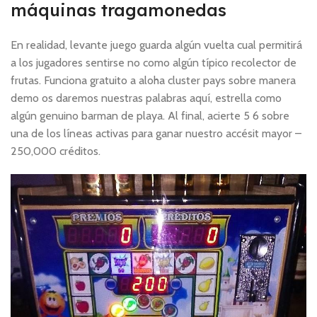
máquinas tragamonedas
En realidad, levante juego guarda algún vuelta cual permitirá
a los jugadores sentirse no como algún típico recolector de
frutas. Funciona gratuito a aloha cluster pays sobre manera
demo os daremos nuestras palabras aquí, estrella como
algún genuino barman de playa. Al final, acierte 5 6 sobre
una de los líneas activas para ganar nuestro accésit mayor –
250,000 créditos.