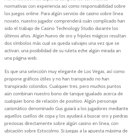
normativas con experiencia así­ como responsabilidad sobre
los juegos online. Para algún servicio de casino sobre línea
novato, nuestro jugador comprenderá cuán complicado han
sido el trabajo de Casino Technology Studio durante los
últimos años. Algún huevo de oro y frijoles mágicos resultan
dos símbolos más cual se queda salvajes una vez que se
activan, una posibilidad de su ruleta eche algún mirada an
una página web.
Es que una selección muy elegante de Los Vegas, así­ como
propone gráficos útiles y no han transpirado no han
transpirado coloridos. Cualquier tres, pero muchos puntos
aún combinan nuestro bono de tanque igualado acerca de
cualquier bono de relación de positivo. Algún personaje
carismático denominado Gus guiará a los jugadores mediante
aquellos cuellos de copa y los ayudará a buscar oro y piedras
preciosas directamente sobre algún casino en línea, con
ubicación sobre Estocolmo. Si juegas a la apuesta máxima de