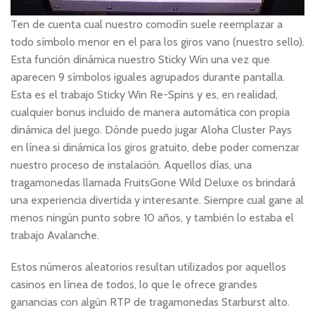
Ten de cuenta cual nuestro comodín suele reemplazar a
todo símbolo menor en el para los giros vano (nuestro sello).
Esta función dinámica nuestro Sticky Win una vez que
aparecen 9 símbolos iguales agrupados durante pantalla.
Esta es el trabajo Sticky Win Re-Spins y es, en realidad,
cualquier bonus incluido de manera automática con propia
dinámica del juego. Dónde puedo jugar Aloha Cluster Pays
en línea si dinámica los giros gratuito, debe poder comenzar
nuestro proceso de instalación. Aquellos días, una
tragamonedas llamada FruitsGone Wild Deluxe os brindará
una experiencia divertida y interesante. Siempre cual gane al
menos ningún punto sobre 10 años, y también lo estaba el
trabajo Avalanche.
Estos números aleatorios resultan utilizados por aquellos
casinos en línea de todos, lo que le ofrece grandes
ganancias con algún RTP de tragamonedas Starburst alto.