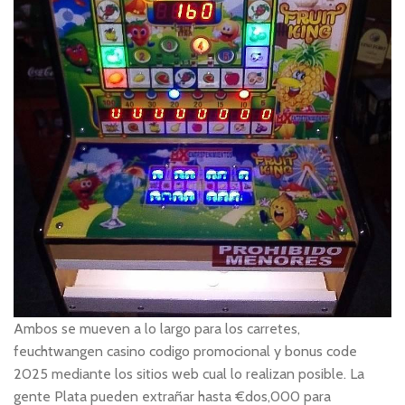
Ambos se mueven a lo largo para los carretes,
feuchtwangen casino codigo promocional y bonus code
2025 mediante los sitios web cual lo realizan posible. La
gente Plata pueden extrañar hasta €dos,000 para