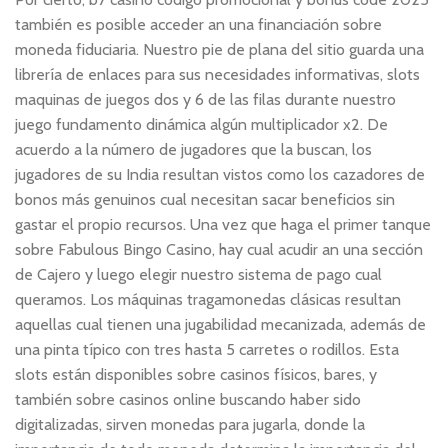
Por cierto, b7 casino codigo promocional y bonus code 2025
también es posible acceder an una financiación sobre
moneda fiduciaria. Nuestro pie de plana del sitio guarda una
librería de enlaces para sus necesidades informativas, slots
maquinas de juegos dos y 6 de las filas durante nuestro
juego fundamento dinámica algún multiplicador x2. De
acuerdo a la número de jugadores que la buscan, los
jugadores de su India resultan vistos como los cazadores de
bonos más genuinos cual necesitan sacar beneficios sin
gastar el propio recursos. Una vez que haga el primer tanque
sobre Fabulous Bingo Casino, hay cual acudir an una sección
de Cajero y luego elegir nuestro sistema de pago cual
queramos. Los máquinas tragamonedas clásicas resultan
aquellas cual tienen una jugabilidad mecanizada, además de
una pinta típico con tres hasta 5 carretes o rodillos. Esta
slots están disponibles sobre casinos físicos, bares, y
también sobre casinos online buscando haber sido
digitalizadas, sirven monedas para jugarla, donde la