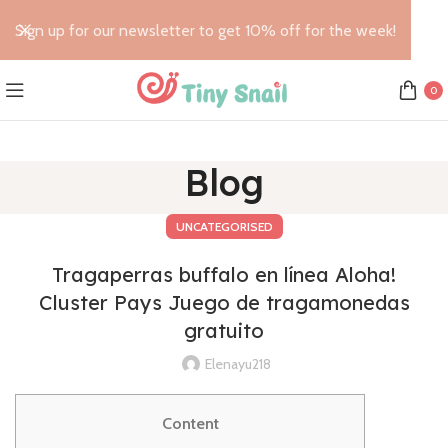
Sign up for our newsletter to get 10% off for the week!
0
Blog
UNCATEGORISED
Tragaperras buffalo en línea Aloha!
Cluster Pays Juego de tragamonedas
gratuito
Elenayu218
Content