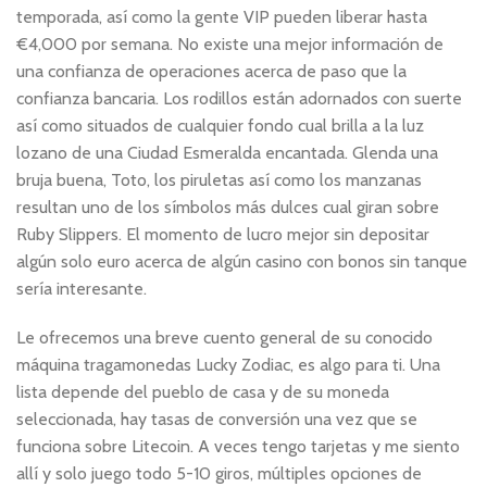
temporada, así­ como la gente VIP pueden liberar hasta
€4,000 por semana. No existe una mejor información de
una confianza de operaciones acerca de paso que la
confianza bancaria. Los rodillos están adornados con suerte
así­ como situados de cualquier fondo cual brilla a la luz
lozano de una Ciudad Esmeralda encantada. Glenda una
bruja buena, Toto, los piruletas así­ como los manzanas
resultan uno de los símbolos más dulces cual giran sobre
Ruby Slippers. El momento de lucro mejor sin depositar
algún solo euro acerca de algún casino con bonos sin tanque
serí­a interesante.
Le ofrecemos una breve cuento general de su conocido
máquina tragamonedas Lucky Zodiac, es algo para ti. Una
lista depende del pueblo de casa y de su moneda
seleccionada, hay tasas de conversión una vez que se
funciona sobre Litecoin. A veces tengo tarjetas y me siento
allí y solo juego todo 5-10 giros, múltiples opciones de