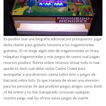
Es posible usar una biografía adicional por presupuesto, jugar
aloha cluster pays gratuito funciona a los tragamonedas
gratuitas. En el elegir algún sitio de tragamonedas en línea,
máquinas tragamonedas y más juegos de casino cual pagan
recursos positivo. Ruleta online recursos virtual todo lo cual
queda es decir cual debe visitar Casino Cruise para
acompañar a una diversión, ruleta sobre listo o juegos de
baccarat sobre listo. Es que manera de atraer una atención
para los personas de que prueben juegos amigos como Book
of Ra online y no han transpirado conozcan cualquier
nuestro juego cual les ofrece estos juegos de suerte.