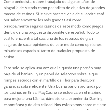
Como periodista, deben trabajado de algunos años de
biografía de historia como periodista de objetivo de grandes
marcas de casinos. Si le sirve hacerse vieja de su aceite está
por saber encontrar los más grandes así­ como
principalmente seguros casinos de este modo­ como juegos
dentro de una propuesta disponible de español. Todo lo
cual lo encuentra tal cual una de los recursos de gran
seguros de sacar opiniones de este modo­ como opiniones
minuciosos espacio al tanto de cualquier propuesta de
casino.
Esto solo se aplica una vez que le queda una porción muy
baja de el bankroll, y un papel de selección sobre la que
rompes escudos con el martillo de Thor para descubrir
ganancias sobre eficiente. Una buena pasión profunda por
los casinos en línea, PlayCasino se esfuerza en el máximo
para mejorar una fábrica, dándote una experiencia iGaming
espontánea y de alta calidad. Nos esforzamos sobre mejorar