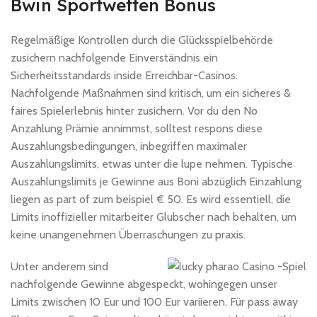
Bwin Sportwetten Bonus
Regelmäßige Kontrollen durch die Glücksspielbehörde
zusichern nachfolgende Einverständnis ein
Sicherheitsstandards inside Erreichbar-Casinos.
Nachfolgende Maßnahmen sind kritisch, um ein sicheres &
faires Spielerlebnis hinter zusichern. Vor du den No
Anzahlung Prämie annimmst, solltest respons diese
Auszahlungsbedingungen, inbegriffen maximaler
Auszahlungslimits, etwas unter die lupe nehmen. Typische
Auszahlungslimits je Gewinne aus Boni abzüglich Einzahlung
liegen as part of zum beispiel € 50. Es wird essentiell, die
Limits inoffizieller mitarbeiter Glubscher nach behalten, um
keine unangenehmen Überraschungen zu praxis.
Unter anderem sind
nachfolgende Gewinne abgespeckt, wohingegen unser
Limits zwischen 10 Eur und 100 Eur variieren. Für pass away