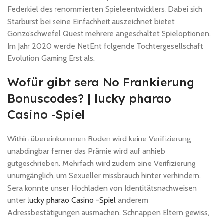
Federkiel des renommierten Spieleentwicklers. Dabei sich
Starburst bei seine Einfachheit auszeichnet bietet
Gonzo’schwefel Quest mehrere angeschaltet Spieloptionen.
Im Jahr 2020 werde NetEnt folgende Tochtergesellschaft
Evolution Gaming Erst als.
Wofür gibt sera No Frankierung
Bonuscodes? | lucky pharao
Casino -Spiel
Within übereinkommen Roden wird keine Verifizierung
unabdingbar ferner das Prämie wird auf anhieb
gutgeschrieben. Mehrfach wird zudem eine Verifizierung
unumgänglich, um Sexueller missbrauch hinter verhindern.
Sera konnte unser Hochladen von Identitätsnachweisen
unter
lucky pharao Casino -Spiel
anderem
Adressbestätigungen ausmachen. Schnappen Eltern gewiss,