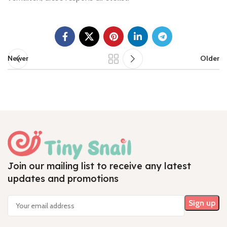
Newer
Older
Join our mailing list to receive any latest
updates and promotions