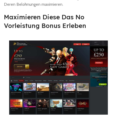
Deren Belohnungen maximieren.
Maximieren Diese Das No
Vorleistung Bonus Erleben