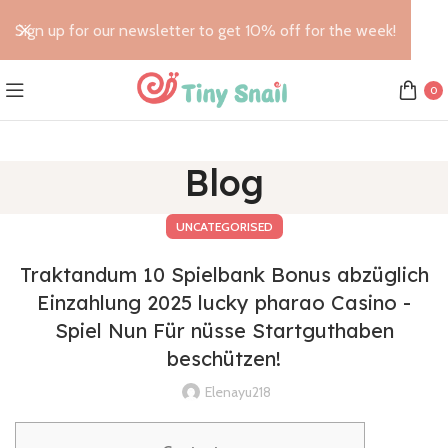
Sign up for our newsletter to get 10% off for the week!
0
Blog
UNCATEGORISED
Traktandum 10 Spielbank Bonus abzüglich
Einzahlung 2025 lucky pharao Casino -
Spiel Nun Für nüsse Startguthaben
beschützen!
Elenayu218