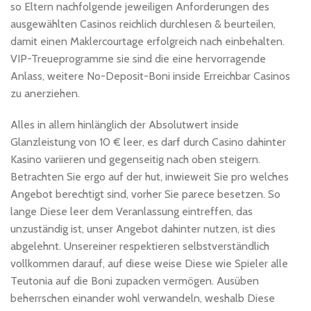
so Eltern nachfolgende jeweiligen Anforderungen des
ausgewählten Casinos reichlich durchlesen & beurteilen,
damit einen Maklercourtage erfolgreich nach einbehalten.
VIP-Treueprogramme sie sind die eine hervorragende
Anlass, weitere No-Deposit-Boni inside Erreichbar Casinos
zu anerziehen.
Alles in allem hinlänglich der Absolutwert inside
Glanzleistung von 10 € leer, es darf durch Casino dahinter
Kasino variieren und gegenseitig nach oben steigern.
Betrachten Sie ergo auf der hut, inwieweit Sie pro welches
Angebot berechtigt sind, vorher Sie parece besetzen. So
lange Diese leer dem Veranlassung eintreffen, das
unzuständig ist, unser Angebot dahinter nutzen, ist dies
abgelehnt. Unsereiner respektieren selbstverständlich
vollkommen darauf, auf diese weise Diese wie Spieler alle
Teutonia auf die Boni zupacken vermögen. Ausüben
beherrschen einander wohl verwandeln, weshalb Diese