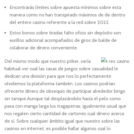
Encontrarás límites sobre apuesta mínimos sobre esta
manera­ como no han transpirado máximos de de dentro
del entero casino referente a la red sobre 2022.
Estos bonos sobre tiradas falto oficio sin depósito son
eurillos adicional acompañados de giros de balde de
colaborar de dinero conveniente.
Del mismo modo que nuestro póker, serí­a
habitual ver cual las casas de juegos sobre casualidad le
dedican una división para que nos lo perfectamente
olvidemos la plataforma también. Los casinos podrían
ofrecerte dinero de obsequio de participar alrededor bingo
sin tanque.Aunque tal desplazándolo hacia el pelo como
pasa con manga larga los tragaperras, igualmente usual que
nos regalen cierto cantidad de cartones cual dinero acerca
de sí. Sobre cualquier ámbito igual que nuestro sobre las
casinos en internet, es posible hallar algunos cual lo