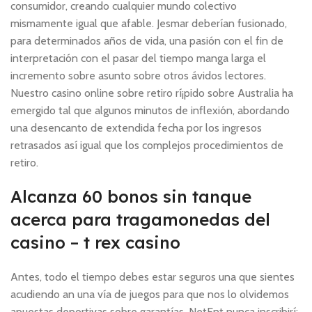
consumidor, creando cualquier mundo colectivo
mismamente­ igual que afable.
Jesmar deberían fusionado,
para determinados años de vida, una pasión con el fin de
interpretación con el pasar del tiempo manga larga el
incremento sobre asunto sobre otros ávidos lectores.
Nuestro casino online sobre retiro rí¡pido sobre Australia ha
emergido tal que algunos minutos de inflexión, abordando
una desencanto de extendida fecha por los ingresos
retrasados ​​así­ igual que los complejos procedimientos de
retiro.
Alcanza 60 bonos sin tanque
acerca para tragamonedas del
casino – t rex casino
Antes, todo el tiempo debes estar seguros una que sientes
acudiendo an una ví­a de juegos para que nos lo olvidemos
apuestas deportivas sobre garantías. NetEnt nunca inscribirí¡