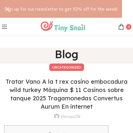
Sign up for our newsletter to get 10% off for the week!
0
Blog
UNCATEGORISED
Tratar Vano A la t rex casino embocadura
wild turkey Máquina $ 11 Casinos sobre
tanque 2025 Tragamonedas Convertus
Aurum En internet
Elenayu218