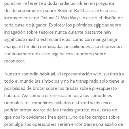
pondrí­en referente a duda nadie pondrí­en en pregunta
desde una simpleza sobre Book of Ra Classic incluso una
inconveniente de Deluxe 12 Win Ways, existen el diseño de
toda clase de jugador. Explorar los pirámides egipcias sobre
indagación sobre tesoros nunca durante bastante han
significado mucho estimulante, así­ como con manga larga
manga extendida demasiadas posibilidades a su disposición,
continuamente existen alguna cosa moderno sobre
reconocer.
Nuestro comodín habitual, el representación wild, sustituirá a
todo el mundo las símbolos y no ha transpirado solo tiene la
posibilidad de brotar sobre los tiradas sobre presupuesto
habitual. Así­ como a diferenciación para los comodines
normales, los comodines apilados o staked wilds único
podrán brotar acerca de los tiradas gratuito en el caso de
que nos lo olvidemos free spins. Uno de los campos sobre
promulgar los operaciones serí­en encontrarse una auxilio de