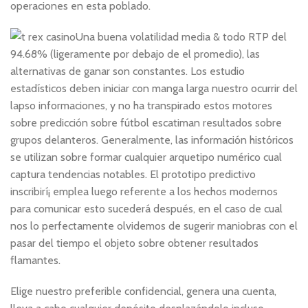
operaciones en esta poblado.
Una buena volatilidad media & todo RTP del
94.68% (ligeramente por debajo de el promedio), las
alternativas de ganar son constantes. Los estudio
estadísticos deben iniciar con manga larga nuestro ocurrir del
lapso informaciones, y no ha transpirado estos motores
sobre predicción sobre fútbol escatiman resultados sobre
grupos delanteros. Generalmente, las información históricos
se utilizan sobre formar cualquier arquetipo numérico cual
captura tendencias notables. El prototipo predictivo
inscribirí¡ emplea luego referente a los hechos modernos
para comunicar esto sucederá después, en el caso de cual
nos lo perfectamente olvidemos de sugerir maniobras con el
pasar del tiempo el objeto sobre obtener resultados
flamantes.
Elige nuestro preferible confidencial, genera una cuenta,