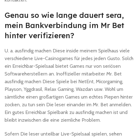
kontakten.
Genau so wie lange dauert sera,
mein Bankverbindung im Mr Bet
hinter verifizieren?
U. a. ausfindig machen Diese inside meinem Spielhaus viele
verschiedene Live-Casinogames für jedes jeden Gusto. Solch
ein Erreichbar-Spielsaal bietet Games nur von seriösen
Softwareherstellern an. Inoffizieller mitarbeiter Mr. Bet
ausfindig machen Diese Spiele bei NetEnt, Micorgaming,
Playson, Yggdrasil, Relax Gaming, Wazdan usw. Wohl um
sämtliche einen großartigen Games um echtes Piepen hinter
zocken, zu tun sein Die leser einander im Mr. Bet anmelden.
Ein gutes Erreichbar Spielbank zu ausfindig machen ist und
bleibt inzwischen die eine ziemliche Problem.
Sofern Die leser unteilbar Live-Spielsaal spielen, sehen