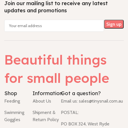
Join our mailing list to receive any latest
updates and promotions
Beautiful things
for small people
Shop
Information
Got a question?
Feeding
About Us
Email us:
sales@tinysnail.com.au
Swimming
Shipment &
POSTAL:
Goggles
Return Policy
PO BOX 324, West Ryde