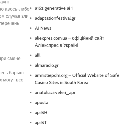
аунт,
a16z generative ai 1
но авось-либо
ом случае зли
adaptationfestival.gr
 перечень
AI News
aliexpres.com.ua – офіційний сайт
Аліекспрес в Україні
alll
при смене
almaradio.gr
тесь барыш.
amnistiepdm.org – Official Website of Safe
х могут все
Casino Sites in South Korea
anatoliazirveleri_apr
aposta
aprBH
aprBT