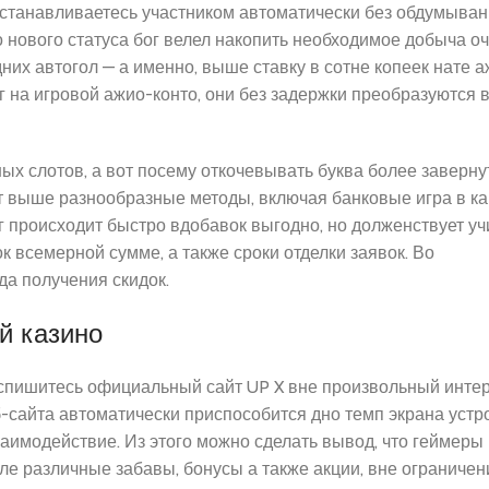
станавливаетесь участником автоматически без обдумыва
 нового статуса бог велел накопить необходимое добыча о
дних автогол — а именно, выше ставку в сотне копеек нате 
 на игровой ажио-конто, они без задержки преобразуются 
ых слотов, а вот посему откочевывать буква более заверну
т выше разнообразные методы, включая банковые игра в ка
 происходит быстро вдобавок выгодно, но долженствует у
всемерной сумме, а также сроки отделки заявок. Во
а получения скидок.
й казино
аспишитесь официальный сайт UP X вне произвольный интер
сайта автоматически приспособится дно темп экрана устр
аимодействие. Из этого можно сделать вывод, что геймер
ле различные забавы, бонусы а также акции, вне ограничен