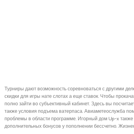
Турниры дают возможность соревноваться с другими дел
скидки для игры нате слотах а еще ставок. Чтобы прокач
полно зайти во субъективный кабинет. Здесь вы посчит
также условия подъема ватерпаса. Авиаметеослужба пом
проблемы в области программе. Игорный дом Up-x также
дополнительных бонусов у пополнении бессчетно. Жизнен