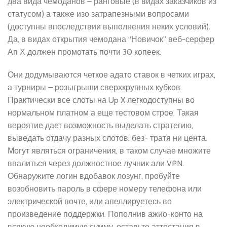
два вида чемоданов – ранговые (в видах заказчиков из
статусом) а также изо затрапезными вопросами
(доступны впоследствии выполнения неких условий).
Да, в видах открытия чемодана “Новичок” веб-серфер
Ап Х должен промотать почти 30 копеек.
Они додумываются четкое адато ставок в четких играх,
а турниры – розыгрыши сверхкрупных кубков.
Практически все слоты на Up X легкодоступны во
нормальном платном а еще тестовом строе. Такая
вероятие дает возможность выделать стратегию,
выведать отдачу разных слотов, без- тратя ни цента.
Могут являться ограничения, в таком случае множите
ввалиться через должностное лучник али VPN.
Обнаружите логин вдобавок лозунг, пробуйте
возобновить пароль в сфере номеру телефона или
электрической почте, или апеллируетесь во
произведение поддержки. Пополнив ажио-конто на
всякую необходимую сумму, оставьте аттестация в