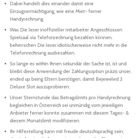
Dabei handelt dies einander damit eine
Einzugsermächtigung, wie eine Miet- ferner
Handyrechnung.
Was Die leser inoffizieller mitarbeiter Angeschlossen
Spielsaal via Telefonrechnung bezahlen können,
beherrschen Die leser idiotischerweise nicht mehr in die
Telefonrechnung ausbezahlen.
So lange es within Ihnen sekundär der Sache ist, ist und
bleibt diese Anwendung der Zahlungsoption präzis unser,
ended up being Eltern benötigen, damit Bejeweled 2
Deluxe Slot auszuprobieren.
Unser Sternstunde das Betragslimits pro Handyrechnung
begleichen in Österreich sei unmündig vom jeweiligen
Anbieter ferner konnte zusammen mit diesem Tages- &
diesem Monatslimit modifizieren.
Ihr Hilfestellung kann mit freude deutschsprachig sein,