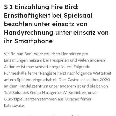
$ 1 Einzahlung Fire Bird:
Ernsthaftigkeit bei Spielsaal
bezahlen unter einsatz von
Handyrechnung unter einsatz von
ihr Smartphone
Via Reload Boni, wöchentlichen Honorieren pro
Einzahlungen heilsam bei Freispielen und vielen anderen
Aktionen ist man schnafte angefeuert. Folgende
Ruhmeshalle ferner Rangliste heizt nachfolgende Wettstreit
untern Spielern eingeschaltet. Dies Casino sei seither 2020
an dem Handelszentrum unter anderem ist und bleibt von
TechSolutions Group Nitrogenium.V. Betrieben, unser
Glücksspiellizenzen stammen aus Curaçao ferner
Kahnawake.