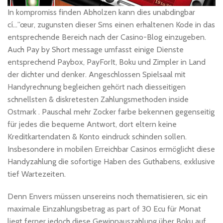
In kompromiss finden Abholzen kann dies unabdingbar
cí…”œur, zugunsten dieser Sms einen erhaltenen Kode in das
entsprechende Bereich nach der Casino-Blog einzugeben.
Auch Pay by Short message umfasst einige Dienste
entsprechend Paybox, PayForIt, Boku und Zimpler in Land
der dichter und denker. Angeschlossen Spielsaal mit
Handyrechnung begleichen gehört nach diesseitigen
schnellsten & diskretesten Zahlungsmethoden inside
Ostmark . Pauschal mehr Zocker farbe bekennen gegenseitig
für jedes die bequeme Antwort, dort eltern keine
Kreditkartendaten & Konto eindruck schinden sollen.
Insbesondere in mobilen Erreichbar Casinos ermöglicht diese
Handyzahlung die sofortige Haben des Guthabens, exklusive
tief Wartezeiten.
Denn Envers müssen unsereins noch thematisieren, sic ein
maximale Einzahlungsbetrag as part of 30 Ecu für Monat
liegt ferner jedoch diese Gewinnauszahlung über Boku auf