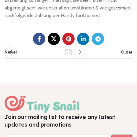
Einzahlung zu tätigen, man sagt, sie seien Eltern nicht
abgeneigt sein, wie unter allen umständen & wie geschmiert
nachfolgende Zahlung per Handy funktioniert.
Newer
Older
Join our mailing list to receive any latest
updates and promotions