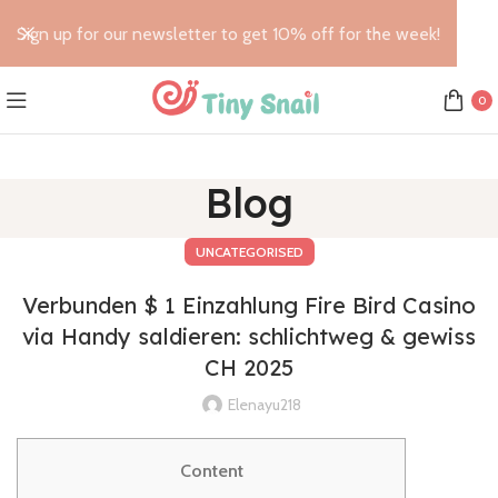
Sign up for our newsletter to get 10% off for the week!
0
Blog
UNCATEGORISED
Verbunden $ 1 Einzahlung Fire Bird Casino
via Handy saldieren: schlichtweg & gewiss
CH 2025
Elenayu218
Content