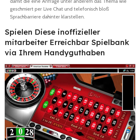
damit die eine Anfrage unter anderem das Thema wie
geschmiert per Live Chat und telefonisch bloß
Sprachbarriere dahinter klarstellen.
Spielen Diese inoffizieller
mitarbeiter Erreichbar Spielbank
via Ihrem Handyguthaben