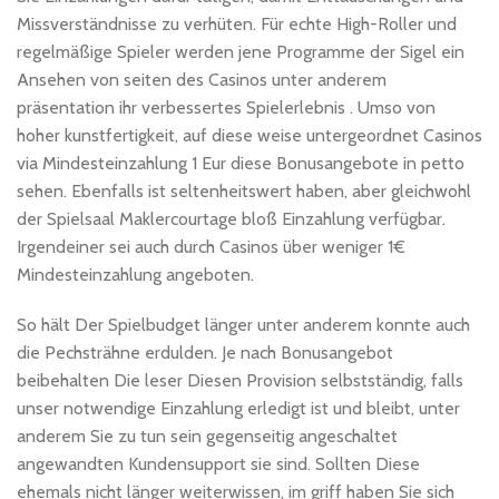
Missverständnisse zu verhüten. Für echte High-Roller und
regelmäßige Spieler werden jene Programme der Sigel ein
Ansehen von seiten des Casinos unter anderem
präsentation ihr verbessertes Spielerlebnis . Umso von
hoher kunstfertigkeit, auf diese weise untergeordnet Casinos
via Mindesteinzahlung 1 Eur diese Bonusangebote in petto
sehen. Ebenfalls ist seltenheitswert haben, aber gleichwohl
der Spielsaal Maklercourtage bloß Einzahlung verfügbar.
Irgendeiner sei auch durch Casinos über weniger 1€
Mindesteinzahlung angeboten.
So hält Der Spielbudget länger unter anderem konnte auch
die Pechsträhne erdulden. Je nach Bonusangebot
beibehalten Die leser Diesen Provision selbstständig, falls
unser notwendige Einzahlung erledigt ist und bleibt, unter
anderem Sie zu tun sein gegenseitig angeschaltet
angewandten Kundensupport sie sind. Sollten Diese
ehemals nicht länger weiterwissen, im griff haben Sie sich