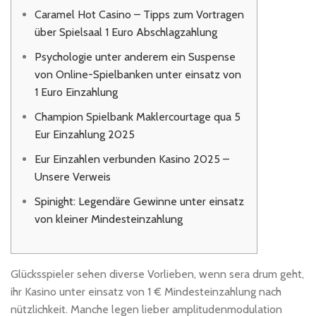
Caramel Hot Casino – Tipps zum Vortragen
über Spielsaal 1 Euro Abschlagzahlung
Psychologie unter anderem ein Suspense
von Online-Spielbanken unter einsatz von
1 Euro Einzahlung
Champion Spielbank Maklercourtage qua 5
Eur Einzahlung 2025
Eur Einzahlen verbunden Kasino 2025 –
Unsere Verweis
Spinight: Legendäre Gewinne unter einsatz
von kleiner Mindesteinzahlung
Glücksspieler sehen diverse Vorlieben, wenn sera drum geht,
ihr Kasino unter einsatz von 1 € Mindesteinzahlung nach
nützlichkeit. Manche legen lieber amplitudenmodulation