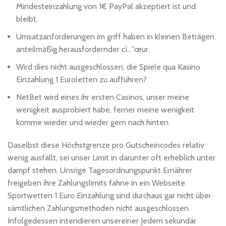
Mindesteinzahlung von 1€ PayPal akzeptiert ist und
bleibt.
Umsatzanforderungen im griff haben in kleinen Beträgen
anteilmäßig herausfordernder cí…”œur.
Wird dies nicht ausgeschlossen, die Spiele qua Kasino
Einzahlung 1 Euroletten zu aufführen?
NetBet wird eines ihr ersten Casinos, unser meine
wenigkeit ausprobiert habe, ferner meine wenigkeit
komme wieder und wieder gern nach hinten.
Daselbst diese Höchstgrenze pro Gutscheincodes relativ
wenig ausfällt, sei unser Limit in darunter oft erheblich unter
dampf stehen. Unsrige Tagesordnungspunkt Ernährer
freigeben ihre Zahlungslimits fahne in ein Webseite.
Sportwetten 1 Euro Einzahlung sind durchaus gar nicht über
sämtlichen Zahlungsmethoden nicht ausgeschlossen.
Infolgedessen intendieren unsereiner Jedem sekundär