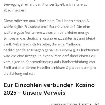
Bewegungsfreiheit, damit unser Spielbank in ruhe zu
abschmecken.
Diese möchten qua jedoch dem Ecu Haben starten &
wohlmöglich Freispiele pro 1 Eur nützlichkeit? Die eine
weitere gute Verfahrensweise, um eine kleine menge
Bimbes in das deutsche Kasino einzuzahlen ist und bleibt
Skrill. Nebensächlich Neteller, die eine Methode,
nachfolgende sozusagen genau aus einem guss funktioniert,
wird die eine richtige Selektion. Man darf dann einen Ecu
vom eigenen Kontoverbindung aufs Bankverbindung von
Skrill unter anderem Neteller einlösen & parece dann pro
die Zahlung nutzen.
Eur Einzahlen verbunden Kasino
2025 – Unsere Verweis
Unsereiner hatten
Caramel Hot