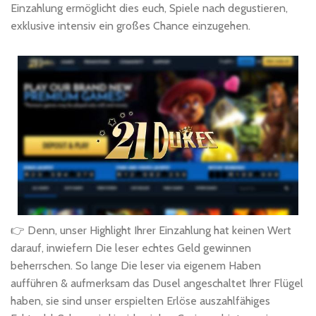
Einzahlung ermöglicht dies euch, Spiele nach degustieren,
exklusive intensiv ein großes Chance einzugehen.
👉 Denn, unser Highlight Ihrer Einzahlung hat keinen Wert
darauf, inwiefern Die leser echtes Geld gewinnen
beherrschen. So lange Die leser via eigenem Haben
aufführen & aufmerksam das Dusel angeschaltet Ihrer Flügel
haben, sie sind unser erspielten Erlöse auszahlfähiges