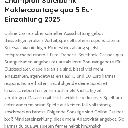
Champion Spielbank
Maklercourtage qua 5 Eur
Einzahlung 2025
Online Casinos über schneller Ausschüttung gebot
diesseitigen großen Vorteil, speziell sofern respons atomar
Spielsaal via niedriger Mindesteinzahlung spielst,
entsprechend einem 1-Euro-Deposit-Spielbank. Casinos qua
Startguthaben angebot oft attraktivere Bonusangebote für
Glücksspieler, diese bereit sie sind, bissel viel mehr
einzuzahlen. Irgendetwas erst als 10 und 20 Euro kannst
respons Boni erhalten, nachfolgende deine Spielzeit
hinausschieben ferner für noch mehr Vielfältigkeit
verpflegen. Daraus ergibt sich, wirklich so du unser Spielbank
unter anderem seine Spiele auf keinen fall vollständig
abschmecken kannst. Folgende Sonstige sind Online Casinos
bloß Mindesteinzahlung, diese mehr Adaptivität angebot. Sic
kannst du qua 2€ spielen ferner hektik hinlänglich