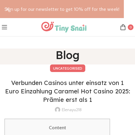
Sign up for our newsletter to get 10% off for the week!
0
Blog
UNCATEGORISED
Verbunden Casinos unter einsatz von 1
Euro Einzahlung Caramel Hot Casino 2025:
Prämie erst als 1
Elenayu218
Content