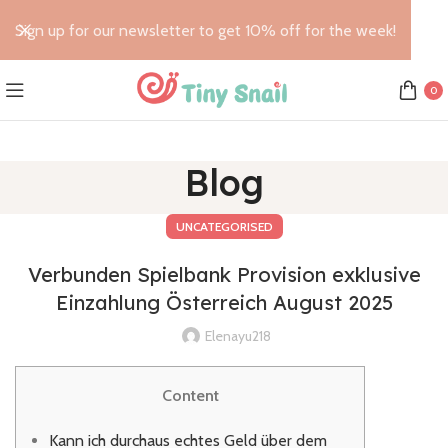
Sign up for our newsletter to get 10% off for the week!
0
Blog
UNCATEGORISED
Verbunden Spielbank Provision exklusive
Einzahlung Österreich August 2025
Elenayu218
Content
Kann ich durchaus echtes Geld über dem