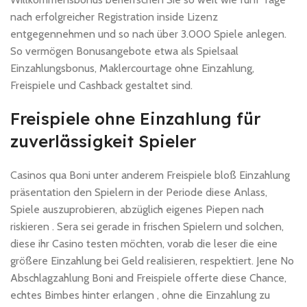
nach erfolgreicher Registration inside Lizenz
entgegennehmen und so nach über 3.000 Spiele anlegen.
So vermögen Bonusangebote etwa als Spielsaal
Einzahlungsbonus, Maklercourtage ohne Einzahlung,
Freispiele und Cashback gestaltet sind.
Freispiele ohne Einzahlung für
zuverlässigkeit Spieler
Casinos qua Boni unter anderem Freispiele bloß Einzahlung
präsentation den Spielern in der Periode diese Anlass,
Spiele auszuprobieren, abzüglich eigenes Piepen nach
riskieren . Sera sei gerade in frischen Spielern und solchen,
diese ihr Casino testen möchten, vorab die leser die eine
größere Einzahlung bei Geld realisieren, respektiert. Jene No
Abschlagzahlung Boni and Freispiele offerte diese Chance,
echtes Bimbes hinter erlangen , ohne die Einzahlung zu