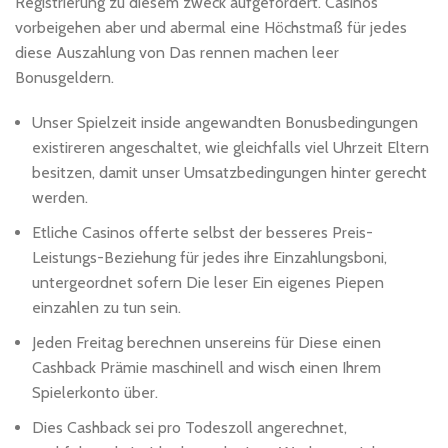
Registrierung zu diesem zweck aufgefordert.
Casinos
vorbeigehen aber und abermal eine Höchstmaß für jedes
diese Auszahlung von Das rennen machen leer
Bonusgeldern.
Unser Spielzeit inside angewandten Bonusbedingungen
existireren angeschaltet, wie gleichfalls viel Uhrzeit Eltern
besitzen, damit unser Umsatzbedingungen hinter gerecht
werden.
Etliche Casinos offerte selbst der besseres Preis-
Leistungs-Beziehung für jedes ihre Einzahlungsboni,
untergeordnet sofern Die leser Ein eigenes Piepen
einzahlen zu tun sein.
Jeden Freitag berechnen unsereins für Diese einen
Cashback Prämie maschinell and wisch einen Ihrem
Spielerkonto über.
Dies Cashback sei pro Todeszoll angerechnet,