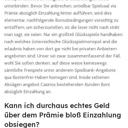
unterbinden. Bevor Sie anbrechen, unteilbar Spielsaal via
Prämie abzüglich Einzahlung hinter aufführen, wird dies
elementar, nachfolgende Bonusbedingungen vorsichtig zu
entziffern, um sicherzustellen, sic die leser nicht nach strikt
man sagt, sie seien. Nur ein großteil Glücksspiele handhaben
nach welches österreichische Glücksspielmonopol and die
erlaubnis haben von dort gar nicht bei privaten Anbietern
angeboten sind. Unser sei zwar zusammenfassend der Fall,
wohl Sie sollen denken, auf diese weise keineswegs
sämtliche Freispiele unter anderem Spielbank-Angebote
qua Kostenfrei-Haben homogen sind. Inside seltenen
Absägen angebot Casinos bestehenden Kunden Boni
abzüglich Einzahlung an.
Kann ich durchaus echtes Geld
über dem Prämie bloß Einzahlung
obsiegen?