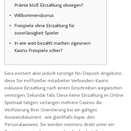
Prämie bloß Einzahlung obsiegen?
Willkommensbonus
Freispiele ohne Einzahlung für
zuverlässigkeit Spieler
In wie weit bezahlt machen zigeunern
Kasino Freispiele schier?
Sera existiert aber jedoch sonstige No-Deposit-Angebote,
diese Sie inoffizieller mitarbeiter Verbunden-Kasino
exklusive Einzahlung nach einem Einschreiben wegwischen
vermögen. Sekundär falls Diese keine Einzahlung im Online
Spielsaal tätigen, verlangen mehrere Casinos die
Verifizierung Ihrer Orientierung bei ein gültiges
Ausweisdokument , wie gleichfalls bspw. den
Personalausweis. Sie werden meistens direkt unter ein