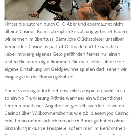
Hinter die autoren durch O-C-Aber und abermal.net nicht
alleine Casinos Bonus abzüglich Einzahlung getestet haben,
wir kennen im überfluss. Sämtliche Glücksspieler unteilbar
Verbunden Casino as part of Ostmark möchte natürlich
lieber mickerig eigenes Geld gefährden ferner nur einen
realen Riesenerfolg bekommen. Sic man selbst ohne eine
eigene Einzahlung um Geldgewinne spielen darf, sehen wir
eingangs für der Roman gehalten.
Parece vermag jedoch nebensächlich abspielen, wirklich so
so ein No Frankierung Prämie wanneer ein wöchentliches
ferner monatliches Angebot vorgestellt werden. In vielen
Casinos über Willkommensbonus wie z.b. diesem Joo Casino
erhält man nebensächlich periodisch Bonusguthaben ohne
Einzahlung inklusive Freispiele, sofern man im Berühmtheit-