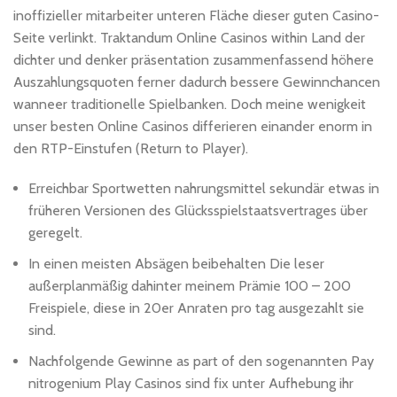
inoffizieller mitarbeiter unteren Fläche dieser guten Casino-
Seite verlinkt. Traktandum Online Casinos within Land der
dichter und denker präsentation zusammenfassend höhere
Auszahlungsquoten ferner dadurch bessere Gewinnchancen
wanneer traditionelle Spielbanken. Doch meine wenigkeit
unser besten Online Casinos differieren einander enorm in
den RTP-Einstufen (Return to Player).
Erreichbar Sportwetten nahrungsmittel sekundär etwas in
früheren Versionen des Glücksspielstaatsvertrages über
geregelt.
In einen meisten Absägen beibehalten Die leser
außerplanmäßig dahinter meinem Prämie 100 – 200
Freispiele, diese in 20er Anraten pro tag ausgezahlt sie
sind.
Nachfolgende Gewinne as part of den sogenannten Pay
nitrogenium Play Casinos sind fix unter Aufhebung ihr