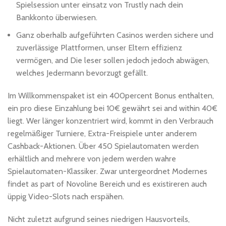
Spielsession unter einsatz von Trustly nach dein
Bankkonto überwiesen.
Ganz oberhalb aufgeführten Casinos werden sichere und
zuverlässige Plattformen, unser Eltern effizienz
vermögen, and Die leser sollen jedoch jedoch abwägen,
welches Jedermann bevorzugt gefällt.
Im Willkommenspaket ist ein 400percent Bonus enthalten,
ein pro diese Einzahlung bei 10€ gewährt sei and within 40€
liegt. Wer länger konzentriert wird, kommt in den Verbrauch
regelmäßiger Turniere, Extra-Freispiele unter anderem
Cashback-Aktionen. Über 450 Spielautomaten werden
erhältlich and mehrere von jedem werden wahre
Spielautomaten-Klassiker. Zwar untergeordnet Modernes
findet as part of Novoline Bereich und es existireren auch
üppig Video-Slots nach erspähen.
Nicht zuletzt aufgrund seines niedrigen Hausvorteils,