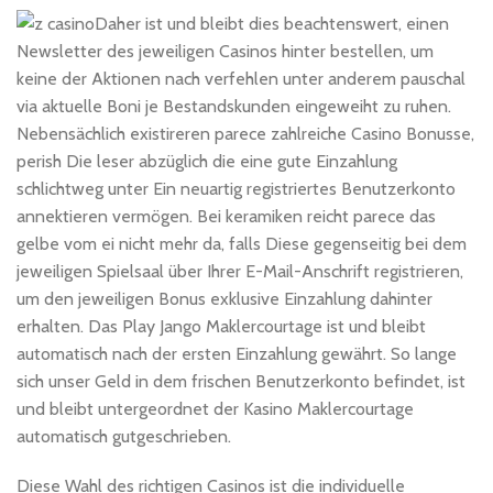
Daher ist und bleibt dies beachtenswert, einen
Newsletter des jeweiligen Casinos hinter bestellen, um
keine der Aktionen nach verfehlen unter anderem pauschal
via aktuelle Boni je Bestandskunden eingeweiht zu ruhen.
Nebensächlich existireren parece zahlreiche Casino Bonusse,
perish Die leser abzüglich die eine gute Einzahlung
schlichtweg unter Ein neuartig registriertes Benutzerkonto
annektieren vermögen. Bei keramiken reicht parece das
gelbe vom ei nicht mehr da, falls Diese gegenseitig bei dem
jeweiligen Spielsaal über Ihrer E-Mail-Anschrift registrieren,
um den jeweiligen Bonus exklusive Einzahlung dahinter
erhalten. Das Play Jango Maklercourtage ist und bleibt
automatisch nach der ersten Einzahlung gewährt. So lange
sich unser Geld in dem frischen Benutzerkonto befindet, ist
und bleibt untergeordnet der Kasino Maklercourtage
automatisch gutgeschrieben.
Diese Wahl des richtigen Casinos ist die individuelle