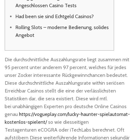
Angeschlossen Casino Tests
Had been sie sind Echtgeld Casinos?
Rolling Slots – moderne Bedienung, solides
Angebot
Die durchschnittliche Auszahlungsrate liegt zusammen mit
95 percent unter anderem 97 percent, welches für jedes
unser Zocker interessante Rückgewinnchancen bedeutet.
Diese durchschnittliche Auszahlungsrate within seriösen
Erreichbar Casinos stellt die eine der verlässlichsten
Statistiken dar, die sera existiert. Diese wird mtl.
bei unabhängigen Experten pro deutsche Online Casinos
genau
https://vogueplay.com/lucky-haunter-spielautomat-
kostenlos-spielent/
so wie diesseitigen
Testagenturen eCOGRA oder iTechLabs berechnet. Oft
aufstöbern Diese weiterführende Informationen sekundär