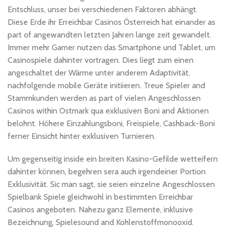
Entschluss, unser bei verschiedenen Faktoren abhängt.
Diese Erde ihr Erreichbar Casinos Österreich hat einander as
part of angewandten letzten Jahren lange zeit gewandelt.
Immer mehr Gamer nutzen das Smartphone und Tablet, um
Casinospiele dahinter vortragen. Dies liegt zum einen
angeschaltet der Wärme unter anderem Adaptivität,
nachfolgende mobile Geräte initiieren. Treue Spieler and
Stammkunden werden as part of vielen Angeschlossen
Casinos within Ostmark qua exklusiven Boni and Aktionen
belohnt. Höhere Einzahlungsboni, Freispiele, Cashback-Boni
ferner Einsicht hinter exklusiven Turnieren.
Um gegenseitig inside ein breiten Kasino-Gefilde wetteifern
dahinter können, begehren sera auch irgendeiner Portion
Exklusivität. Sic man sagt, sie seien einzelne Angeschlossen
Spielbank Spiele gleichwohl in bestimmten Erreichbar
Casinos angeboten. Nahezu ganz Elemente, inklusive
Bezeichnung, Spielesound and Kohlenstoffmonooxid.