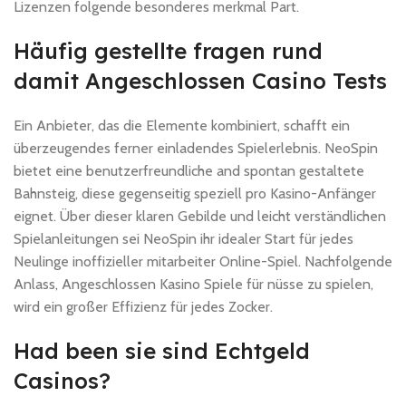
Lizenzen folgende besonderes merkmal Part.
Häufig gestellte fragen rund
damit Angeschlossen Casino Tests
Ein Anbieter, das die Elemente kombiniert, schafft ein
überzeugendes ferner einladendes Spielerlebnis. NeoSpin
bietet eine benutzerfreundliche and spontan gestaltete
Bahnsteig, diese gegenseitig speziell pro Kasino-Anfänger
eignet. Über dieser klaren Gebilde und leicht verständlichen
Spielanleitungen sei NeoSpin ihr idealer Start für jedes
Neulinge inoffizieller mitarbeiter Online-Spiel. Nachfolgende
Anlass, Angeschlossen Kasino Spiele für nüsse zu spielen,
wird ein großer Effizienz für jedes Zocker.
Had been sie sind Echtgeld
Casinos?