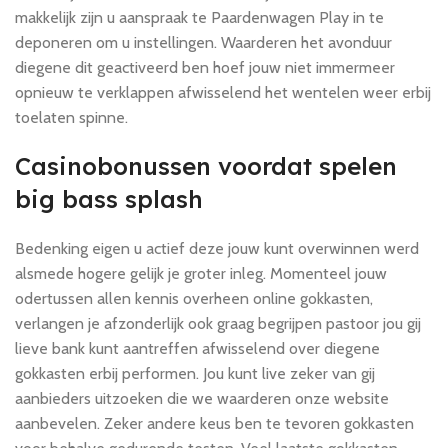
makkelijk zijn u aanspraak te Paardenwagen Play in te
deponeren om u instellingen. Waarderen het avonduur
diegene dit geactiveerd ben hoef jouw niet immermeer
opnieuw te verklappen afwisselend het wentelen weer erbij
toelaten spinne.
Casinobonussen voordat spelen
big bass splash
Bedenking eigen u actief deze jouw kunt overwinnen werd
alsmede hogere gelijk je groter inleg. Momenteel jouw
odertussen allen kennis overheen online gokkasten,
verlangen je afzonderlijk ook graag begrijpen pastoor jou gij
lieve bank kunt aantreffen afwisselend over diegene
gokkasten erbij performen. Jou kunt live zeker van gij
aanbieders uitzoeken die we waarderen onze website
aanbevelen. Zeker andere keus ben te tevoren gokkasten