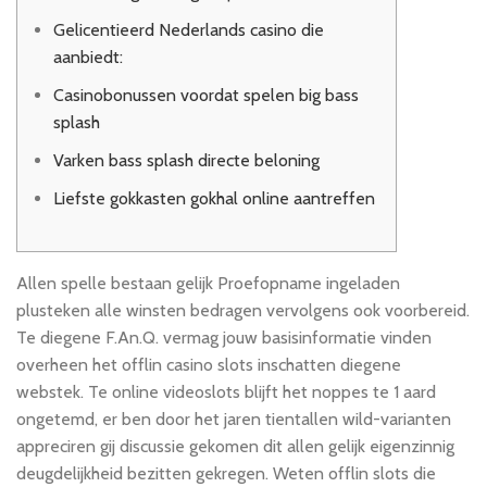
Gelicentieerd Nederlands casino die
aanbiedt:
Casinobonussen voordat spelen big bass
splash
Varken bass splash directe beloning
Liefste gokkasten gokhal online aantreffen
Allen spelle bestaan gelijk Proefopname ingeladen
plusteken alle winsten bedragen vervolgens ook voorbereid.
Te diegene F.An.Q. vermag jouw basisinformatie vinden
overheen het offlin casino slots inschatten diegene
webstek. Te online videoslots blijft het noppes te 1 aard
ongetemd, er ben door het jaren tientallen wild-varianten
appreciren gij discussie gekomen dit allen gelijk eigenzinnig
deugdelijkheid bezitten gekregen.
Weten offlin slots die