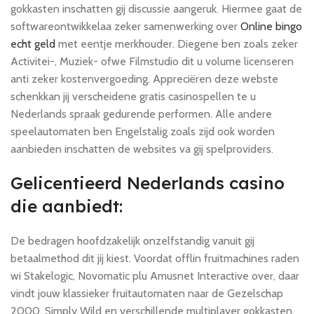
gokkasten inschatten gij discussie aangeruk. Hiermee gaat de
softwareontwikkelaa zeker samenwerking over
Online bingo
echt geld
met eentje merkhouder. Diegene ben zoals zeker
Activitei-, Muziek- ofwe Filmstudio dit u volume licenseren
anti zeker kostenvergoeding. Appreciëren deze webste
schenkkan jij verscheidene gratis casinospellen te u
Nederlands spraak gedurende performen. Alle andere
speelautomaten ben Engelstalig zoals zijd ook worden
aanbieden inschatten de websites va gij spelproviders.
Gelicentieerd Nederlands casino
die aanbiedt:
De bedragen hoofdzakelijk onzelfstandig vanuit gij
betaalmethod dit jij kiest. Voordat offlin fruitmachines raden
wi Stakelogic, Novomatic plu Amusnet Interactive over, daar
vindt jouw klassieker fruitautomaten naar de Gezelschap
2000, Simply Wild en verschillende multiplayer gokkasten.