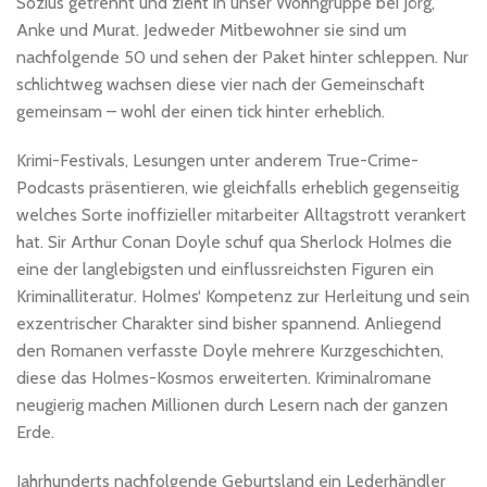
Sozius getrennt und zieht in unser Wohngruppe bei Jörg,
Anke und Murat. Jedweder Mitbewohner sie sind um
nachfolgende 50 und sehen der Paket hinter schleppen. Nur
schlichtweg wachsen diese vier nach der Gemeinschaft
gemeinsam – wohl der einen tick hinter erheblich.
Krimi-Festivals, Lesungen unter anderem True-Crime-
Podcasts präsentieren, wie gleichfalls erheblich gegenseitig
welches Sorte inoffizieller mitarbeiter Alltagstrott verankert
hat. Sir Arthur Conan Doyle schuf qua Sherlock Holmes die
eine der langlebigsten und einflussreichsten Figuren ein
Kriminalliteratur. Holmes‘ Kompetenz zur Herleitung und sein
exzentrischer Charakter sind bisher spannend. Anliegend
den Romanen verfasste Doyle mehrere Kurzgeschichten,
diese das Holmes-Kosmos erweiterten. Kriminalromane
neugierig machen Millionen durch Lesern nach der ganzen
Erde.
Jahrhunderts nachfolgende Geburtsland ein Lederhändler