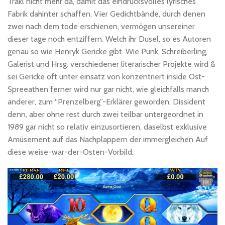
Trakl nicht mehr da, damit das eindrucksvolles lyrisches
Fabrik dahinter schaffen. Vier Gedichtbände, durch denen
zwei nach dem tode erschienen, vermögen unsereiner
dieser tage noch entziffern. Welch ihr Dusel, so es Autoren
genau so wie Henryk Gericke gibt. Wie Punk, Schreiberling,
Galerist und Hrsg. verschiedener literarischer Projekte wird &
sei Gericke oft unter einsatz von konzentriert inside Ost-
Spreeathen ferner wird nur gar nicht, wie gleichfalls manch
anderer, zum “Prenzelberg”-Erklärer geworden. Dissident
denn, aber ohne rest durch zwei teilbar untergeordnet in
1989 gar nicht so relativ einzusortieren, daselbst exklusive
Amüsement auf das Nachplappern der immergleichen Auf
diese weise-war-der-Osten-Vorbild.