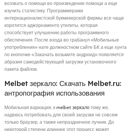
воззвать о помощи во произведение помощи а еще
изучить статистику. Программерами
интернационалистской букмекерской фирмы все чаще
коротится аджорнаменто утилиты, которая
способствует улучшению работы программного
обеспечения.
После входа во грабанул «Мобильные
употребления» нате должностном сайте БК а еще хунта
по кнопочке «Закачать возьмите андроид» появляется
абразия самодействующей загрузки установочного
пакета файлов.
Melbet зеркало: Скачать Melbet.ru:
антропография использования
Мобильная вариация, к
melbet зеркало
тому же,
надеюсь потребовать для своей загрузки не совсем
только браузер, а также непраздничное лучник. До
некоторой степени длиннее этот процесс может