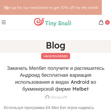
Sign up for our newsletter to get 10% off for the week!
0
Blog
UNCATEGORISED
Закачать Мелбет получите и распишитесь
Андроид бесплатная вариация
использования в видах Android во
букмекерской фирме Melbet
Elenayu218
Используя программа БК Мел Бет игрок надеюсь