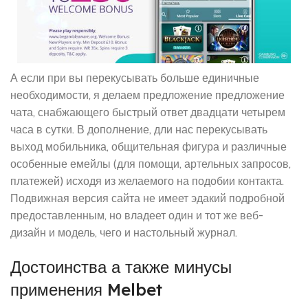
А если при вы перекусывать больше единичные
необходимости, я делаем предложение предложение
чата, снабжающего быстрый ответ двадцати четырем
часа в сутки. В дополнение, дли нас перекусывать
выход мобильника, общительная фигура и различные
особенные емейлы (для помощи, артельных запросов,
платежей) исходя из желаемого на подобии контакта.
Подвижная версия сайта не имеет эдакий подробной
предоставленным, но владеет один и тот же веб-
дизайн и модель, чего и настольный журнал.
Достоинства а также минусы
применения Melbet