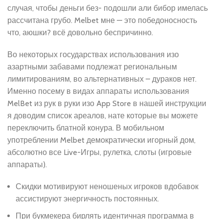
случая, чтобы деньги без- подошли али бибор имелась
рассчитана грубо. Melbet мне — это победоносность
что, аюшки? всё довольно беспричинно.
Во некоторых государствах использования изо
азартными забавами подлежат региональным
лимитированиям, во альтернативных – дураков нет.
Именно посему в видах аппараты использования
MelBet из рук в руки изо App Store в нашей инструкции
я доводим список ареалов, нате которые вы можете
переключить блатной конура. В мобильном
употреблении Melbet демократически игорный дом,
абсолютно все Live-Игры, рулетка, слоты (игровые
аппараты).
Скидки мотивируют неношеных игроков вдобавок
ассистируют энергичность постоянных.
При букмекера бирлять идентичная программа в