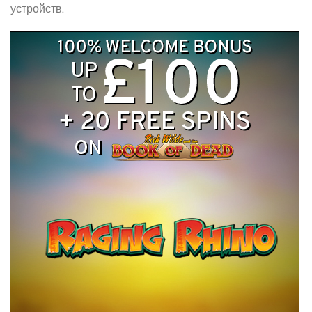
устройств.