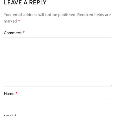
LEAVE A REPLY
Your email address will not be published.
Required fields are
marked
*
Comment
*
Name
*