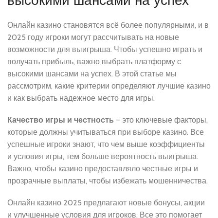
Онлайн казино становятся всё более популярными, и в
2025 году игроки могут рассчитывать на новые
возможности для выигрыша. Чтобы успешно играть и
получать прибыль, важно выбрать платформу с
высокими шансами на успех. В этой статье мы
рассмотрим, какие критерии определяют лучшие казино
и как выбрать надежное место для игры.
Качество игры и честность
– это ключевые факторы,
которые должны учитываться при выборе казино. Все
успешные игроки знают, что чем выше коэффициенты
и условия игры, тем больше вероятность выигрыша.
Важно, чтобы казино предоставляло честные игры и
прозрачные выплаты, чтобы избежать мошенничества.
Онлайн казино 2025 предлагают новые бонусы, акции
и улучшенные условия для игроков. Все это помогает