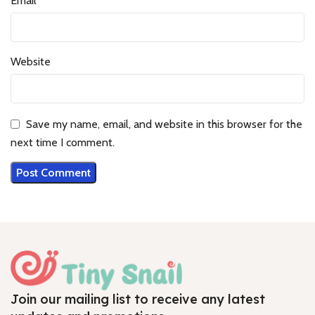
Email
*
Website
Save my name, email, and website in this browser for the
next time I comment.
Join our mailing list to receive any latest