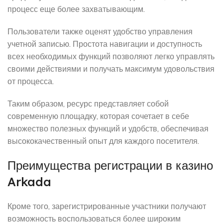
процесс еще более захватывающим.
Пользователи также оценят удобство управления
учетной записью. Простота навигации и доступность
всех необходимых функций позволяют легко управлять
своими действиями и получать максимум удовольствия
от процесса.
Таким образом, ресурс представляет собой
современную площадку, которая сочетает в себе
множество полезных функций и удобств, обеспечивая
высококачественный опыт для каждого посетителя.
Преимущества регистрации в казино
Arkada
Кроме того, зарегистрированные участники получают
возможность воспользоваться более широким