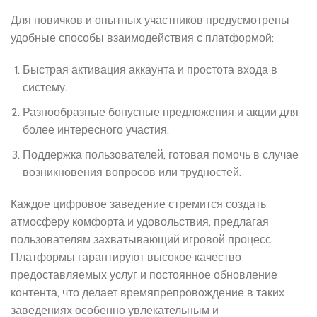
Для новичков и опытных участников предусмотрены
удобные способы взаимодействия с платформой:
Быстрая активация аккаунта и простота входа в
систему.
Разнообразные бонусные предложения и акции для
более интересного участия.
Поддержка пользователей, готовая помочь в случае
возникновения вопросов или трудностей.
Каждое цифровое заведение стремится создать
атмосферу комфорта и удовольствия, предлагая
пользователям захватывающий игровой процесс.
Платформы гарантируют высокое качество
предоставляемых услуг и постоянное обновление
контента, что делает времяпрепровождение в таких
заведениях особенно увлекательным и