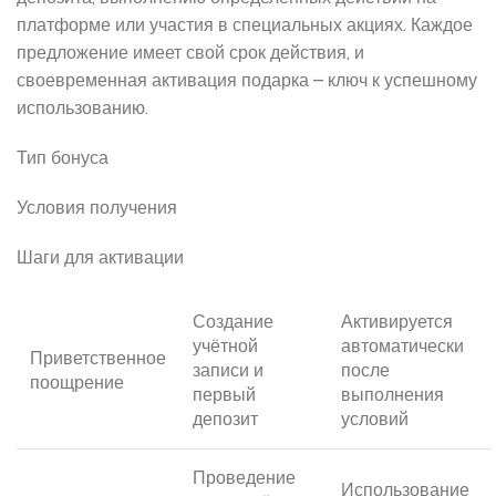
платформе или участия в специальных акциях. Каждое
предложение имеет свой срок действия, и
своевременная активация подарка – ключ к успешному
использованию.
Тип бонуса
Условия получения
Шаги для активации
Создание
Активируется
учётной
автоматически
Приветственное
записи и
после
поощрение
первый
выполнения
депозит
условий
Проведение
Использование