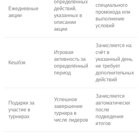
определённых
специального
Ежедневные
действий,
промокода или
акции
указанных в
выполнение
описании
условий
акции
Зачисляется на
Игровая
счёт в
активность за
указанный день,
Кешбэк
определённый
не требует
период
дополнительных
действий
Зачисляется
Успешное
Подарки за
автоматически
завершение
участие в
после
турнира в
турнирах
подведения
числе лидеров
итогов