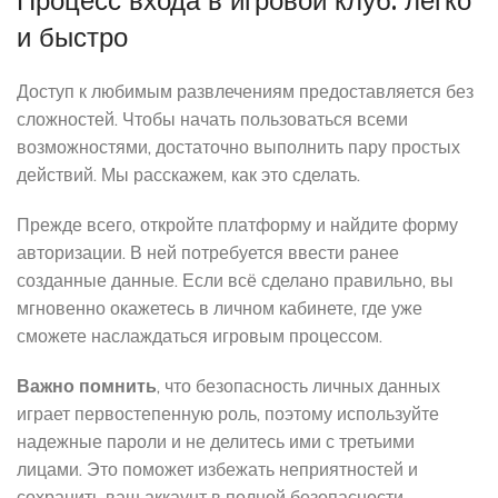
Процесс входа в игровой клуб: легко
и быстро
Доступ к любимым развлечениям предоставляется без
сложностей. Чтобы начать пользоваться всеми
возможностями, достаточно выполнить пару простых
действий. Мы расскажем, как это сделать.
Прежде всего, откройте платформу и найдите форму
авторизации. В ней потребуется ввести ранее
созданные данные. Если всё сделано правильно, вы
мгновенно окажетесь в личном кабинете, где уже
сможете наслаждаться игровым процессом.
Важно помнить
, что безопасность личных данных
играет первостепенную роль, поэтому используйте
надежные пароли и не делитесь ими с третьими
лицами. Это поможет избежать неприятностей и
сохранить ваш аккаунт в полной безопасности.