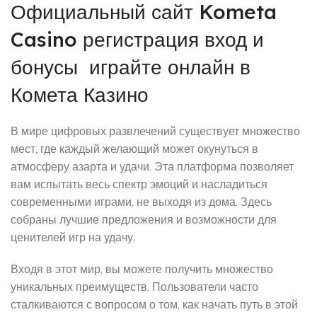
Официальный сайт Kometa
Casino регистрация вход и
бонусы ️ играйте онлайн в
Комета Казино
В мире цифровых развлечений существует множество
мест, где каждый желающий может окунуться в
атмосферу азарта и удачи. Эта платформа позволяет
вам испытать весь спектр эмоций и насладиться
современными играми, не выходя из дома. Здесь
собраны лучшие предложения и возможности для
ценителей игр на удачу.
Входя в этот мир, вы можете получить множество
уникальных преимуществ. Пользователи часто
сталкиваются с вопросом о том, как начать путь в этой