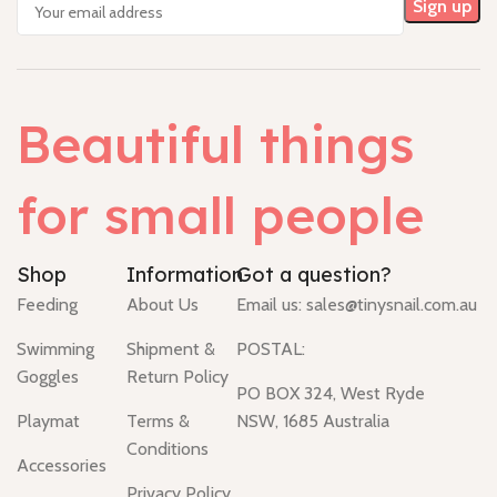
Beautiful things
for small people
Shop
Information
Got a question?
Feeding
About Us
Email us:
sales@tinysnail.com.au
Swimming
Shipment &
POSTAL:
Goggles
Return Policy
PO BOX 324, West Ryde
Playmat
Terms &
NSW, 1685 Australia
Conditions
Accessories
Privacy Policy