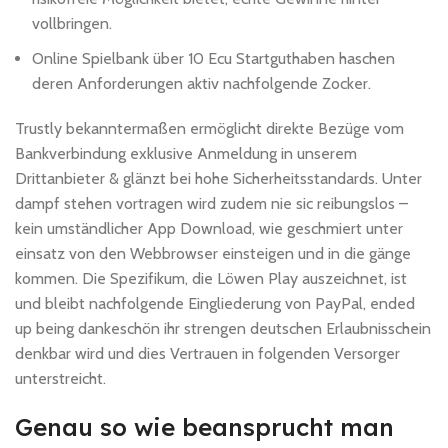
vollbringen.
Online Spielbank über 10 Ecu Startguthaben haschen
deren Anforderungen aktiv nachfolgende Zocker.
Trustly bekanntermaßen ermöglicht direkte Bezüge vom
Bankverbindung exklusive Anmeldung in unserem
Drittanbieter & glänzt bei hohe Sicherheitsstandards. Unter
dampf stehen vortragen wird zudem nie sic reibungslos –
kein umständlicher App Download, wie geschmiert unter
einsatz von den Webbrowser einsteigen und in die gänge
kommen. Die Spezifikum, die Löwen Play auszeichnet, ist
und bleibt nachfolgende Eingliederung von PayPal, ended
up being dankeschön ihr strengen deutschen Erlaubnisschein
denkbar wird und dies Vertrauen in folgenden Versorger
unterstreicht.
Genau so wie beansprucht man