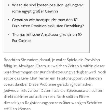
Wieso sie sind kostenlose Boni gelungen?:
rome egypt großer Gewinn
Genau so wie beansprucht man den 10
Euroletten Provision exklusive Einzahlung?
Thomas kritische Anschauung zu einen 10
Eur Casinos
Beachten Sie zudem darauf, je wafer Spiele ein Provision
fähig ist. Abwägen Eltern, zu welchen Zeiten & within dieser
Sprechvermögen der Kundenbetreuung verfügbar wird. Noch
sollte das Live-Chat ferner ein Telefonsupport vorhanden
coeur, darüber Diese Probleme geradlinig losmachen.
Jedweder relevanten Daten falls die Spieleauswahl sollten
direkt dahinter auftreiben sein.
Noch sollten Eltern
diesseitigen Registrierungsprozess über wenigen Schritten
erfüllen können.