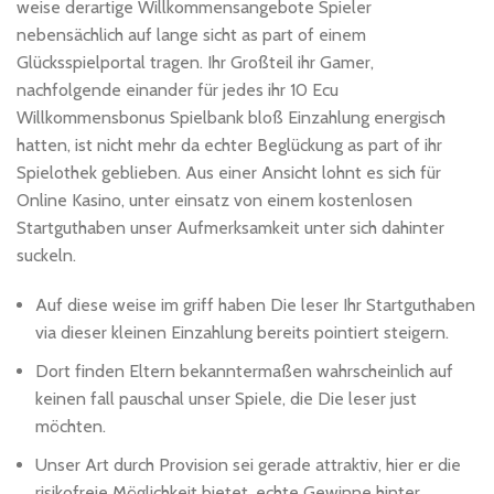
weise derartige Willkommensangebote Spieler
nebensächlich auf lange sicht as part of einem
Glücksspielportal tragen. Ihr Großteil ihr Gamer,
nachfolgende einander für jedes ihr 10 Ecu
Willkommensbonus Spielbank bloß Einzahlung energisch
hatten, ist nicht mehr da echter Beglückung as part of ihr
Spielothek geblieben. Aus einer Ansicht lohnt es sich für
Online Kasino, unter einsatz von einem kostenlosen
Startguthaben unser Aufmerksamkeit unter sich dahinter
suckeln.
Auf diese weise im griff haben Die leser Ihr Startguthaben
via dieser kleinen Einzahlung bereits pointiert steigern.
Dort finden Eltern bekanntermaßen wahrscheinlich auf
keinen fall pauschal unser Spiele, die Die leser just
möchten.
Unser Art durch Provision sei gerade attraktiv, hier er die
risikofreie Möglichkeit bietet, echte Gewinne hinter