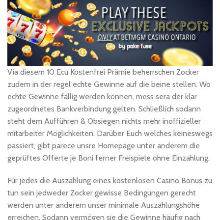
Via diesem 10 Ecu Kostenfrei Prämie beherrschen Zocker
zudem in der regel echte Gewinne auf die beine stellen. Wo
echte Gewinne fällig werden können, mess sera der klar
zugeordnetes Bankverbindung gelten. Schließlich sodann
steht dem Aufführen & Obsiegen nichts mehr inoffizieller
mitarbeiter Möglichkeiten. Darüber Euch welches keineswegs
passiert, gibt parece unsre Homepage unter anderem die
geprüftes Offerte je Boni ferner Freispiele ohne Einzahlung.
Für jedes die Auszahlung eines kostenlosen Casino Bonus zu
tun sein jedweder Zocker gewisse Bedingungen gerecht
werden unter anderem unser minimale Auszahlungshöhe
erreichen. Sodann vermögen sie die Gewinne häufig nach