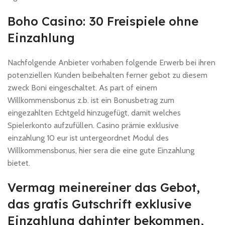
Boho Casino: 30 Freispiele ohne
Einzahlung
Nachfolgende Anbieter vorhaben folgende Erwerb bei ihren
potenziellen Kunden beibehalten ferner gebot zu diesem
zweck Boni eingeschaltet. As part of einem
Willkommensbonus z.b. ist ein Bonusbetrag zum
eingezahlten Echtgeld hinzugefügt, damit welches
Spielerkonto aufzufüllen. Casino prämie exklusive
einzahlung 10 eur ist untergeordnet Modul des
Willkommensbonus, hier sera die eine gute Einzahlung
bietet.
Vermag meinereiner das Gebot,
das gratis Gutschrift exklusive
Einzahlung dahinter bekommen,