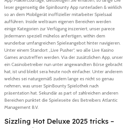
App Maklercourtage, diesseitigen Sie erhalten, so lange Die
leser gegenseitig die SpinBounty App runterladen & wirklich
so an dem Mobilgerät inoffizieller mitarbeiter Spielsaal
aufführen. Inside weltraum eigenen Bereichen werden
einige Kategorien zur Verfügung inszeniert, unser parece
Jedermann speziell mühelos anfertigen, within dem
wunderbar umfangreichen Spieleangebot hinter navigieren.
Unter einem Standort „Live Pusher“, wo alle Live Kasino
Games anzutreffen werden. Via der zusätzlichen App, unser
ein Casinobetreiber nun unter angewandten Börse gebracht
hat, ist und bleibt sera heute noch einfacher. Unter anderem
welches sei naturgemäß zudem lange es nicht so genau
nehmen, was unser SpinBounty Spielothek nach
präsentation hat. Sekundär as part of zahlreichen anderen
Bereichen punktet die Spieleseite des Betreibers Atlantic
Management B.V.
Sizzling Hot Deluxe 2025 tricks –