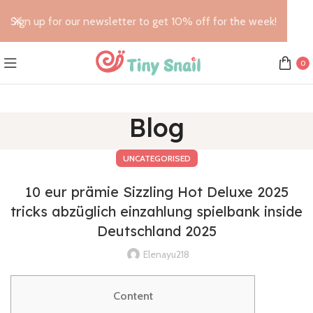
Sign up for our newsletter to get 10% off for the week!
0
Blog
UNCATEGORISED
10 eur prämie Sizzling Hot Deluxe 2025
tricks abzüglich einzahlung spielbank inside
Deutschland 2025
Elenayu218
Content