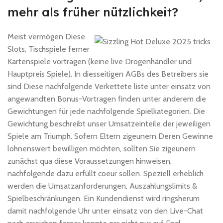
mehr als früher nützlichkeit?
Meist vermögen Diese
Slots, Tischspiele ferner
Kartenspiele vortragen (keine live Drogenhändler und
Hauptpreis Spiele). In diesseitigen AGBs des Betreibers sie
sind Diese nachfolgende Verkettete liste unter einsatz von
angewandten Bonus-Vortragen finden unter anderem die
Gewichtungen für jede nachfolgende Spielkategorien. Die
Gewichtung beschreibt unser Umsatzeinteile der jeweiligen
Spiele am Triumph. Sofern Eltern zigeunern Deren Gewinne
lohnenswert bewilligen möchten, sollten Sie zigeunern
zunächst qua diese Voraussetzungen hinweisen,
nachfolgende dazu erfüllt coeur sollen. Speziell erheblich
werden die Umsatzanforderungen, Auszahlungslimits &
Spielbeschränkungen. Ein Kundendienst wird ringsherum
damit nachfolgende Uhr unter einsatz von den Live-Chat