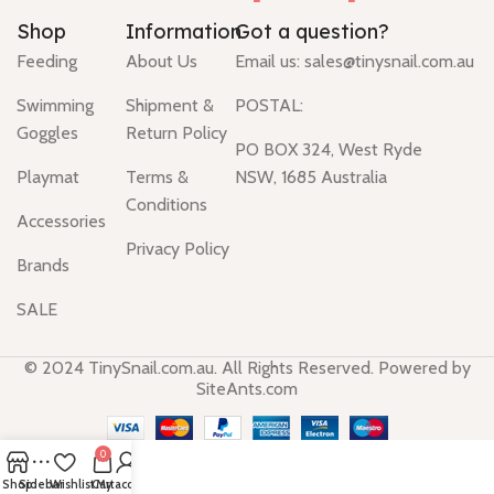
Shop
Information
Got a question?
Feeding
About Us
Email us:
sales@tinysnail.com.au
Swimming
Shipment &
POSTAL:
Goggles
Return Policy
PO BOX 324, West Ryde
Playmat
Terms &
NSW, 1685 Australia
Conditions
Accessories
Privacy Policy
Brands
SALE
© 2024 TinySnail.com.au. All Rights Reserved. Powered by
SiteAnts.com
0
Shop
Sidebar
Wishlist
Cart
My account