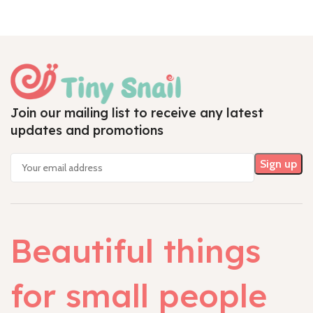
Join our mailing list to receive any latest
updates and promotions
Beautiful things
for small people