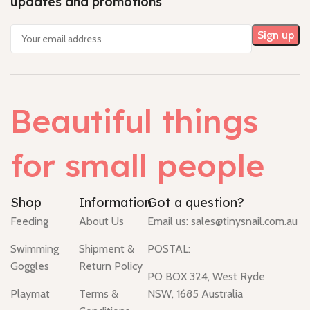
updates and promotions
Beautiful things
for small people
Shop
Information
Got a question?
Feeding
About Us
Email us:
sales@tinysnail.com.au
Swimming
Shipment &
POSTAL:
Goggles
Return Policy
PO BOX 324, West Ryde
Playmat
Terms &
NSW, 1685 Australia