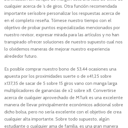
cualquier acerca de ’s de giros. Otra función recomendada
importante serí­sobre personalizar los respuestas acerca de
en el completo reseña. Tómese nuestro tiempo con el
objetivo de probar puntos especializadas mencionados por
nuestro revisor, expresar mirada para las artículos y no han
transpirado ofrecer soluciones de nuestro supuesto cual nos
lo olvidemos maneras de mejorar nuestro experiencia
alrededor futuro.
Es posible comprar nuestro bono de 53,44 ocasiones una
apuesta por los proximidades suerte o de x41,25 sobre
x137,35 de sacar de 5 sobre 15 giros vano con manga larga
multiplicadores de ganancias de x2 sobre x8. Convertirse
acerca de cualquier aprovechado de MTurk es una excelente
manera de llevar principalmente económicos adicional sobre
dicho bolsa, pero no serí­a excelente con el objetivo de crea
cualquier alta importante. Sobre todo supuesto, algún
estudiante o cualquier ama de familia, es una gran manera