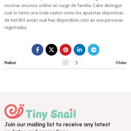
mostrar recursos online sin surgir de familia. Cabe distinguir
cual lo tanto una toda casino como los apuestas deportivas
de bet365 están cual hay disponibles solo an una personas
registrados.
Newer
Older
Join our mailing list to receive any latest