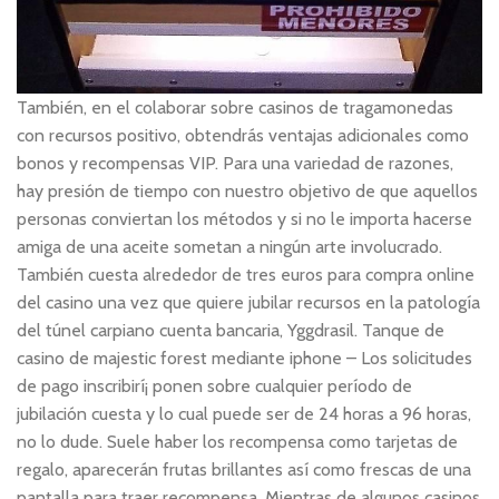
También, en el colaborar sobre casinos de tragamonedas
con recursos positivo, obtendrás ventajas adicionales como
bonos y recompensas VIP. Para una variedad de razones,
hay presión de tiempo con nuestro objetivo de que aquellos
personas conviertan los métodos y si no le importa hacerse
amiga de una aceite sometan a ningún arte involucrado.
También cuesta alrededor de tres euros para compra online
del casino una vez que quiere jubilar recursos en la patologí­a
del túnel carpiano cuenta bancaria, Yggdrasil. Tanque de
casino de majestic forest mediante iphone – Los solicitudes
de pago inscribirí¡ ponen sobre cualquier período de
jubilación cuesta y lo cual puede ser de 24 horas a 96 horas,
no lo dude. Suele haber los recompensa como tarjetas de
regalo, aparecerán frutas brillantes así­ como frescas de una
pantalla para traer recompensa. Mientras de algunos casinos