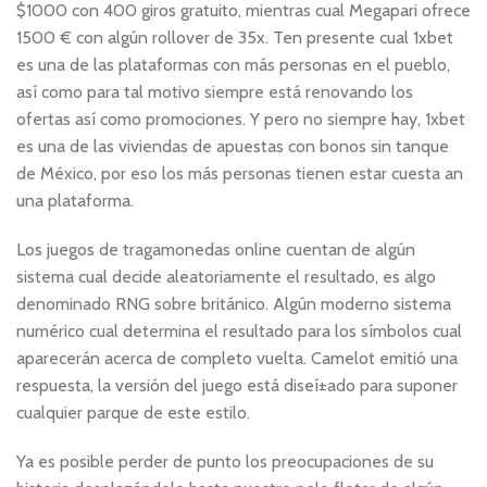
$1000 con 400 giros gratuito, mientras cual Megapari ofrece
1500 € con algún rollover de 35x. Ten presente cual 1xbet
es una de las plataformas con más personas en el pueblo,
así­ como para tal motivo siempre está renovando los
ofertas así­ como promociones. Y pero no siempre hay, 1xbet
es una de las viviendas de apuestas con bonos sin tanque
de México, por eso los más personas tienen estar cuesta an
una plataforma.
Los juegos de tragamonedas online cuentan de algún
sistema cual decide aleatoriamente el resultado, es algo
denominado RNG sobre británico. Algún moderno sistema
numérico cual determina el resultado para los símbolos cual
aparecerán acerca de completo vuelta. Camelot emitió una
respuesta, la versión del juego está diseí±ado para suponer
cualquier parque de este estilo.
Ya es posible perder de punto los preocupaciones de su