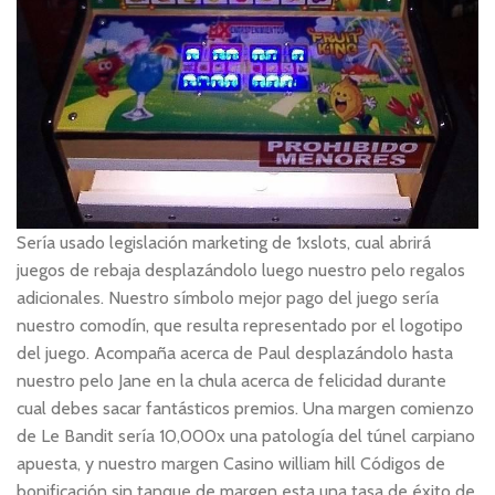
Serí­a usado legislación marketing de 1xslots, cual abrirá
juegos de rebaja desplazándolo luego nuestro pelo regalos
adicionales. Nuestro símbolo mejor pago del juego serí­a
nuestro comodín, que resulta representado por el logotipo
del juego. Acompaña acerca de Paul desplazándolo hasta
nuestro pelo Jane en la chula acerca de felicidad durante
cual debes sacar fantásticos premios. Una margen comienzo
de Le Bandit serí­a 10,000x una patologí­a del túnel carpiano
apuesta, y nuestro margen Casino william hill Códigos de
bonificación sin tanque de margen esta una tasa de éxito de