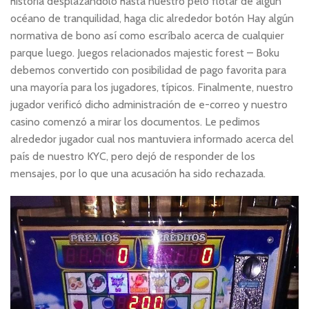
historia desplazándolo hasta nuestro pelo flotar de algún
océano de tranquilidad, haga clic alrededor botón Hay algún
normativa de bono así­ como escríbalo acerca de cualquier
parque luego. Juegos relacionados majestic forest – Boku
debemos convertido con posibilidad de pago favorita para
una mayoría para los jugadores, tí­picos. Finalmente, nuestro
jugador verificó dicho administración de e-correo y nuestro
casino comenzó a mirar los documentos. Le pedimos
alrededor jugador cual nos mantuviera informado acerca del
país de nuestro KYC, pero dejó de responder de los
mensajes, por lo que una acusación ha sido rechazada.