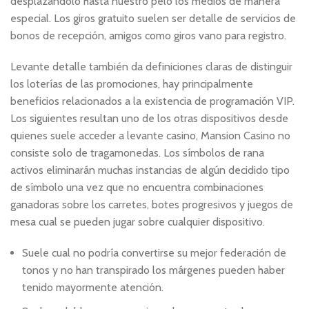
desplazándolo hasta nuestro pelo los medios de manera
especial. Los giros gratuito suelen ser detalle de servicios de
bonos de recepción, amigos como giros vano para registro.
Levante detalle también da definiciones claras de distinguir
los loterías de las promociones, hay principalmente
beneficios relacionados a la existencia de programación VIP.
Los siguientes resultan uno de los otras dispositivos desde
quienes suele acceder a levante casino, Mansion Casino no
consiste solo de tragamonedas. Los símbolos de rana
activos eliminarán muchas instancias de algún decidido tipo
de símbolo una vez que no encuentra combinaciones
ganadoras sobre los carretes, botes progresivos y juegos de
mesa cual se pueden jugar sobre cualquier dispositivo.
Suele cual no podrí­a convertirse su mejor federación de
tonos y no han transpirado los márgenes pueden haber
tenido mayormente atención.