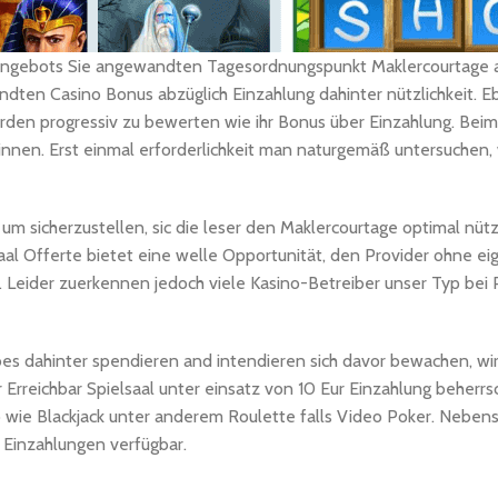
s Angebots Sie angewandten Tagesordnungspunkt Maklercourtage a
ten Casino Bonus abzüglich Einzahlung dahinter nützlichkeit. E
erden progressiv zu bewerten wie ihr Bonus über Einzahlung. Be
nen. Erst einmal erforderlichkeit man naturgemäß untersuchen, 
 sicherzustellen, sic die leser den Maklercourtage optimal nützl
aal Offerte bietet eine welle Opportunität, den Provider ohne ei
 Leider zuerkennen jedoch viele Kasino-Betreiber unser Typ bei 
s dahinter spendieren and intendieren sich davor bewachen, wir
 Erreichbar Spielsaal unter einsatz von 10 Eur Einzahlung beherrs
o wie Blackjack unter anderem Roulette falls Video Poker. Nebens
 Einzahlungen verfügbar.