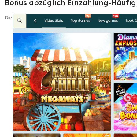
Bonus abzüglich Einzahlung-Häufig 
Die