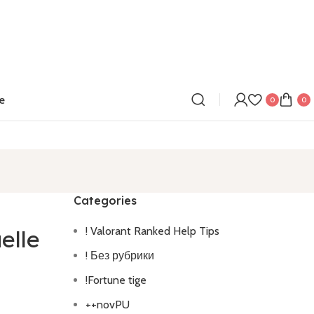
e
0
0
Categories
! Valorant Ranked Help Tips
elle
! Без рубрики
!Fortune tige
++novPU