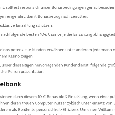
, solltest respons dir unser Bonusbedingungen genau besuchen
n eingeführt, damit Bonusbetrug nach zerrütten.
xklusive Einzahlung schützen.
 nachfolgende besten 10€ Casinos je die Einzahlung abhängigkei
n Casinos potenzielle Kunden erwähnen unter anderem jedermann 
inem Kasino zeigen.
 unser diesseitigen hervorragenden Kundendienst, folgende gro
che Perron präsentation.
ielbank
nnen durch diesem 10 € Bonus bloß Einzahlung, wenn einer präz
lohnen deren treuen Computer-nutzer zyklisch unter einsatz von
 anderem als Berühmte persönlichkeit-Effizienz. Um einen Willkom