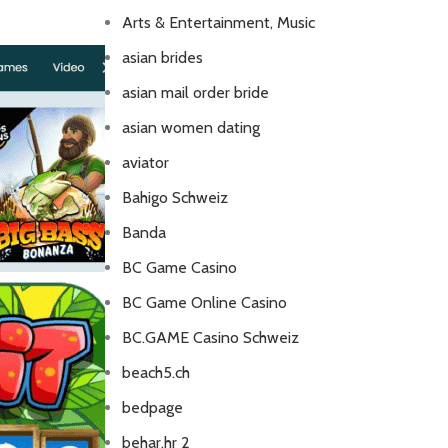
Arts & Entertainment, Music
asian brides
asian mail order bride
asian women dating
aviator
Bahigo Schweiz
Banda
BC Game Casino
BC Game Online Casino
BC.GAME Casino Schweiz
beach5.ch
bedpage
behar.hr 2