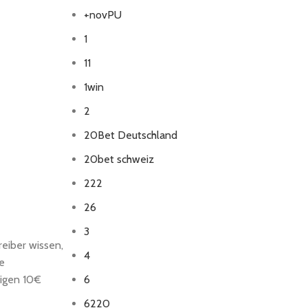
+novPU
1
11
1win
2
20Bet Deutschland
20bet schweiz
222
26
3
eiber wissen,
4
se
tigen 10€
6
6220