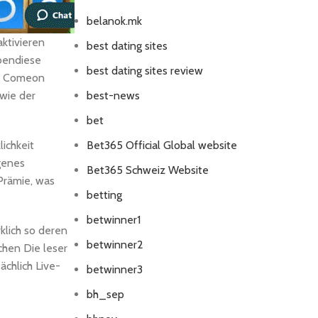
belanok.mk
ktivieren
best dating sites
bendiese
best dating sites review
im Comeon
wie der
best-news
bet
ichkeit
Bet365 Official Global website
genes
Bet365 Schweiz Website
Prämie, was
betting
betwinner1
klich so deren
betwinner2
chen Die leser
ächlich Live-
betwinner3
bh_sep