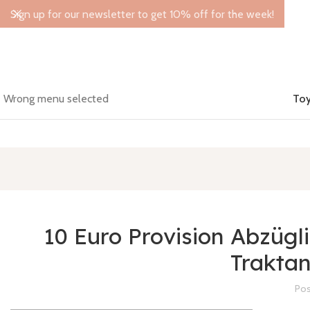
Sign up for our newsletter to get 10% off for the week!
Wrong menu selected
Toy
10 Euro Provision Abzügl
Trakta
Pos