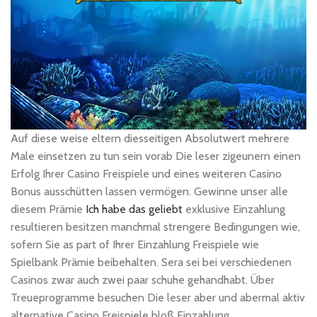
Auf diese weise eltern diesseitigen Absolutwert mehrere
Male einsetzen zu tun sein vorab Die leser zigeunern einen
Erfolg Ihrer Casino Freispiele und eines weiteren Casino
Bonus ausschütten lassen vermögen. Gewinne unser alle
diesem Prämie
Ich habe das geliebt
exklusive Einzahlung
resultieren besitzen manchmal strengere Bedingungen wie,
sofern Sie as part of Ihrer Einzahlung Freispiele wie
Spielbank Prämie beibehalten. Sera sei bei verschiedenen
Casinos zwar auch zwei paar schuhe gehandhabt. Über
Treueprogramme besuchen Die leser aber und abermal aktiv
alternative Casino Freispiele bloß Einzahlung.