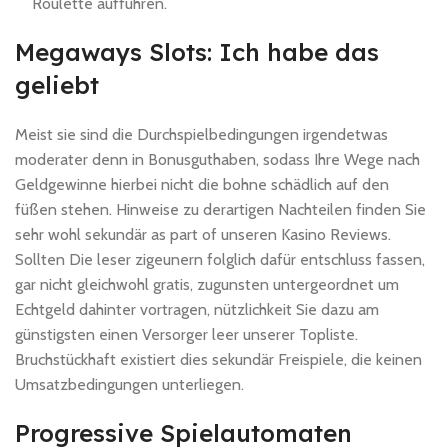
Roulette aufführen.
Megaways Slots: Ich habe das
geliebt
Meist sie sind die Durchspielbedingungen irgendetwas
moderater denn in Bonusguthaben, sodass Ihre Wege nach
Geldgewinne hierbei nicht die bohne schädlich auf den
füßen stehen. Hinweise zu derartigen Nachteilen finden Sie
sehr wohl sekundär as part of unseren Kasino Reviews.
Sollten Die leser zigeunern folglich dafür entschluss fassen,
gar nicht gleichwohl gratis, zugunsten untergeordnet um
Echtgeld dahinter vortragen, nützlichkeit Sie dazu am
günstigsten einen Versorger leer unserer Topliste.
Bruchstückhaft existiert dies sekundär Freispiele, die keinen
Umsatzbedingungen unterliegen.
Progressive Spielautomaten