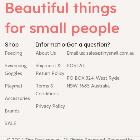
Beautiful things
for small people
Shop
Information
Got a question?
Feeding
About Us
Email us:
sales@tinysnail.com.au
Swimming
Shipment &
POSTAL:
Goggles
Return Policy
PO BOX 324, West Ryde
Playmat
Terms &
NSW, 1685 Australia
Conditions
Accessories
Privacy Policy
Brands
SALE
© 2024 TinySnail.com.au. All Rights Reserved. Powered by