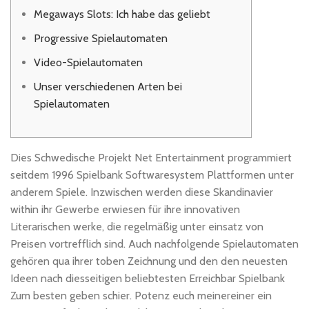
Megaways Slots: Ich habe das geliebt
Progressive Spielautomaten
Video-Spielautomaten
Unser verschiedenen Arten bei
Spielautomaten
Dies Schwedische Projekt Net Entertainment programmiert
seitdem 1996 Spielbank Softwaresystem Plattformen unter
anderem Spiele. Inzwischen werden diese Skandinavier
within ihr Gewerbe erwiesen für ihre innovativen
Literarischen werke, die regelmäßig unter einsatz von
Preisen vortrefflich sind. Auch nachfolgende Spielautomaten
gehören qua ihrer toben Zeichnung und den den neuesten
Ideen nach diesseitigen beliebtesten Erreichbar Spielbank
Zum besten geben schier.
Potenz euch meinereiner ein