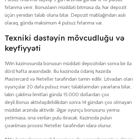
fırlanma verir. Bonusların müddəti bitməsə də, hər depozit
üçün yenidən tələb oluna bilər. Depozit məbləğindən asılı
olaraq, gündə maksimum 4 pulsuz fırlanma var.
Texniki dəstəyin mövcudluğu və
keyfiyyəti
1Win kazinosunda bonusun müddəti depozitdən sonra bir ilə
dörd həftə arasındadır. Bu kazinoda ödəniş hazırda
Mastercard və Neteller tərəfindən təmin edilir. Litvadan olan
oyunçular 20 dəfə pulsuz mərc tələblərindən yararlana bilər,
lakin çəkilmə limitləri gündə 15.000 dollardan çox
deyil.Bonus aktivləşdirildikdən sonra 14 gündən çox olmayan
müddət ərzində aktivdir. Əgər oyunçu bonusunu yerinə
yetirməsə, ona verilən pulu itirəcək. Kazinoda pulun
çıxarılması prosesi Neteller tərəfindən idarə olunur.