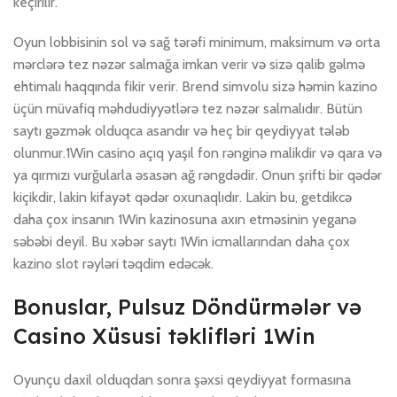
keçirilir.
Oyun lobbisinin sol və sağ tərəfi minimum, maksimum və orta
mərclərə tez nəzər salmağa imkan verir və sizə qalib gəlmə
ehtimalı haqqında fikir verir. Brend simvolu sizə həmin kazino
üçün müvafiq məhdudiyyətlərə tez nəzər salmalıdır. Bütün
saytı gəzmək olduqca asandır və heç bir qeydiyyat tələb
olunmur.1Win casino açıq yaşıl fon rənginə malikdir və qara və
ya qırmızı vurğularla əsasən ağ rəngdədir. Onun şrifti bir qədər
kiçikdir, lakin kifayət qədər oxunaqlıdır. Lakin bu, getdikcə
daha çox insanın 1Win kazinosuna axın etməsinin yeganə
səbəbi deyil. Bu xəbər saytı 1Win icmallarından daha çox
kazino slot rəyləri təqdim edəcək.
Bonuslar, Pulsuz Döndürmələr və
Casino Xüsusi təklifləri 1Win
Oyunçu daxil olduqdan sonra şəxsi qeydiyyat formasına