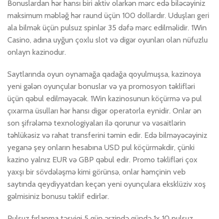
Bonuslardan hər hansı biri aktiv olarkən mərc edə biləcəyiniz
maksimum məbləğ hər raund üçün 100 dollardır. Uduşları geri
ala bilmək üçün pulsuz spinlər 35 dəfə mərc edilməlidir. 1Win
Casino, adına uyğun çoxlu slot və digər oyunları olan nüfuzlu
onlayn kazinodur.
Saytlarında oyun oynamağa qadağa qoyulmuşsa, kazinoya
yeni gələn oyunçular bonuslar və ya promosyon təklifləri
üçün qəbul edilməyəcək. 1Win kazinosunun köçürmə və pul
çıxarma üsulları hər hansı digər operatorla eynidir. Onlar ən
son şifrələmə texnologiyaları ilə qorunur və vəsaitlərin
təhlükəsiz və rahat transferini təmin edir. Edə bilməyəcəyiniz
yeganə şey onların hesabına USD pul köçürməkdir, çünki
kazino yalnız EUR və GBP qəbul edir. Promo təklifləri çox
yaxşı bir sövdələşmə kimi görünsə, onlar həmçinin veb
saytında qeydiyyatdan keçən yeni oyunçulara eksklüziv xoş
gəlmisiniz bonusu təklif edirlər.
Pulsuz fırlanma təşviqi 5 gün ərzində gündə 1x 10 pulsuz