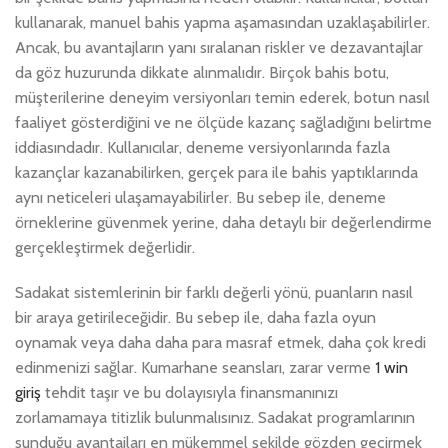
kullanarak, manuel bahis yapma aşamasından uzaklaşabilirler.
Ancak, bu avantajların yanı sıralanan riskler ve dezavantajlar
da göz huzurunda dikkate alınmalıdır. Birçok bahis botu,
müşterilerine deneyim versiyonları temin ederek, botun nasıl
faaliyet gösterdiğini ve ne ölçüde kazanç sağladığını belirtme
iddiasındadır. Kullanıcılar, deneme versiyonlarında fazla
kazançlar kazanabilirken, gerçek para ile bahis yaptıklarında
aynı neticeleri ulaşamayabilirler. Bu sebep ile, deneme
örneklerine güvenmek yerine, daha detaylı bir değerlendirme
gerçekleştirmek değerlidir.
Sadakat sistemlerinin bir farklı değerli yönü, puanların nasıl
bir araya getirileceğidir. Bu sebep ile, daha fazla oyun
oynamak veya daha daha para masraf etmek, daha çok kredi
edinmenizi sağlar. Kumarhane seansları, zarar verme
1 win
giriş
tehdit taşır ve bu dolayısıyla finansmanınızı
zorlamamaya titizlik bulunmalısınız. Sadakat programlarının
sunduğu avantajları en mükemmel şekilde gözden geçirmek