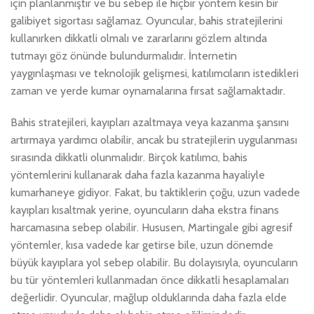
için planlanmıştır ve bu sebep ile hiçbir yöntem kesin bir
galibiyet sigortası sağlamaz. Oyuncular, bahis stratejilerini
kullanırken dikkatli olmalı ve zararlarını gözlem altında
tutmayı göz önünde bulundurmalıdır. İnternetin
yaygınlaşması ve teknolojik gelişmesi, katılımcıların istedikleri
zaman ve yerde kumar oynamalarına fırsat sağlamaktadır.
Bahis stratejileri, kayıpları azaltmaya veya kazanma şansını
artırmaya yardımcı olabilir, ancak bu stratejilerin uygulanması
sırasında dikkatli olunmalıdır. Birçok katılımcı, bahis
yöntemlerini kullanarak daha fazla kazanma hayaliyle
kumarhaneye gidiyor. Fakat, bu taktiklerin çoğu, uzun vadede
kayıpları kısaltmak yerine, oyuncuların daha ekstra finans
harcamasına sebep olabilir. Hususen, Martingale gibi agresif
yöntemler, kısa vadede kar getirse bile, uzun dönemde
büyük kayıplara yol sebep olabilir. Bu dolayısıyla, oyuncuların
bu tür yöntemleri kullanmadan önce dikkatli hesaplamaları
değerlidir. Oyuncular, mağlup olduklarında daha fazla elde