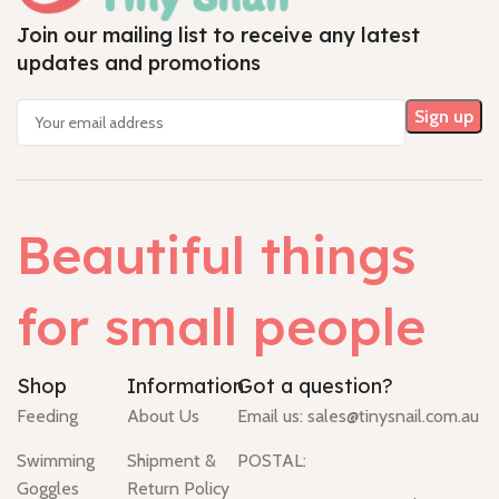
Join our mailing list to receive any latest
updates and promotions
Beautiful things
for small people
Shop
Information
Got a question?
Feeding
About Us
Email us:
sales@tinysnail.com.au
Swimming
Shipment &
POSTAL:
Goggles
Return Policy