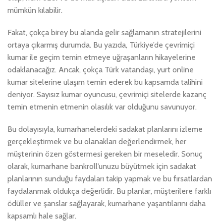
mümkün kılabilir.
Fakat, çokça birey bu alanda gelir sağlamanın stratejilerini
ortaya çıkarmış durumda. Bu yazıda, Türkiye’de çevrimiçi
kumar ile geçim temin etmeye uğraşanların hikayelerine
odaklanacağız. Ancak, çokça Türk vatandaşı, yurt online
kumar sitelerine ulaşım temin ederek bu kapsamda talihini
deniyor. Sayısız kumar oyuncusu, çevrimiçi sitelerde kazanç
temin etmenin etmenin olasılık var olduğunu savunuyor.
Bu dolayısıyla, kumarhanelerdeki sadakat planlarını izleme
gerçekleştirmek ve bu olanakları değerlendirmek, her
müşterinin özen göstermesi gereken bir meseledir. Sonuç
olarak, kumarhane bankroll’unuzu büyütmek için sadakat
planlarının sunduğu faydaları takip yapmak ve bu fırsatlardan
faydalanmak oldukça değerlidir. Bu planlar, müşterilere farklı
ödüller ve şanslar sağlayarak, kumarhane yaşantılarını daha
kapsamlı hale sağlar.