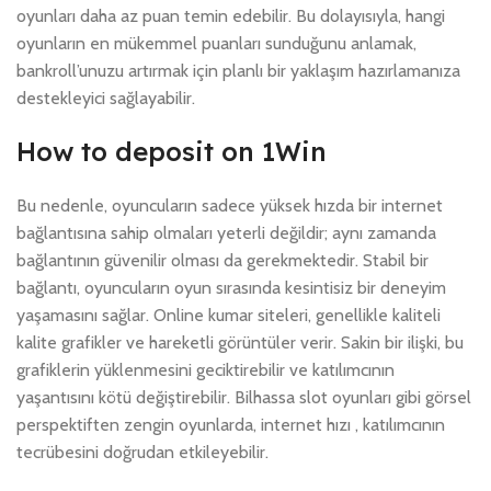
oyunları daha az puan temin edebilir. Bu dolayısıyla, hangi
oyunların en mükemmel puanları sunduğunu anlamak,
bankroll’unuzu artırmak için planlı bir yaklaşım hazırlamanıza
destekleyici sağlayabilir.
How to deposit on 1Win
Bu nedenle, oyuncuların sadece yüksek hızda bir internet
bağlantısına sahip olmaları yeterli değildir; aynı zamanda
bağlantının güvenilir olması da gerekmektedir. Stabil bir
bağlantı, oyuncuların oyun sırasında kesintisiz bir deneyim
yaşamasını sağlar. Online kumar siteleri, genellikle kaliteli
kalite grafikler ve hareketli görüntüler verir. Sakin bir ilişki, bu
grafiklerin yüklenmesini geciktirebilir ve katılımcının
yaşantısını kötü değiştirebilir. Bilhassa slot oyunları gibi görsel
perspektiften zengin oyunlarda, internet hızı , katılımcının
tecrübesini doğrudan etkileyebilir.