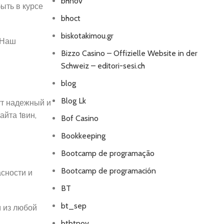
bhnov
ыть в курсе
bhoct
biskotakimou.gr
. Наш
Bizzo Casino – Offizielle Website in der
Schweiz – editori-sesi.ch
blog
Blog Lk
ут надежный и
айта 1вин,
Bof Casino
Bookkeeping
Bootcamp de programação
Bootcamp de programación
асности и
BT
bt_sep
м из любой
btbtnov