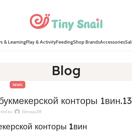
s & Learning
Play & Activity
Feeding
Shop Brands
Accessories
Sal
Blog
NEWS
букмекерской конторы 1вин.1
ted by
Elenayu218
керской конторы 1вин