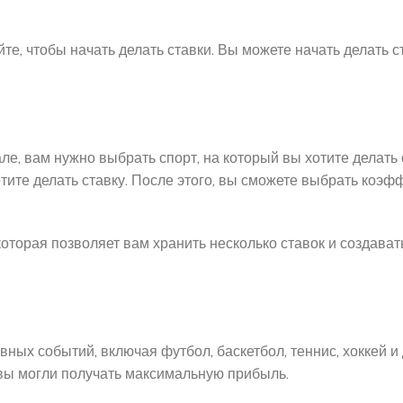
е, чтобы начать делать ставки. Вы можете начать делать ст
ле, вам нужно выбрать спорт, на который вы хотите делать 
тите делать ставку. После этого, вы сможете выбрать коэф
которая позволяет вам хранить несколько ставок и создават
ных событий, включая футбол, баскетбол, теннис, хоккей и
вы могли получать максимальную прибыль.