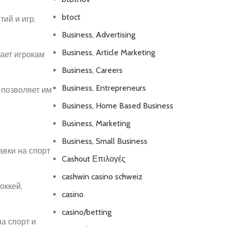
btoct
ий и игр,
Business, Advertising
Business, Article Marketing
ает игрокам
Business, Careers
Business, Entrepreneurs
 позволяет им
Business, Home Based Business
Business, Marketing
Business, Small Business
тавки на спорт
Cashout Επιλογές
cashwin casino schweiz
оккей,
casino
casino/betting
на спорт и