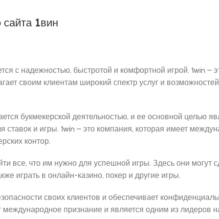
 сайта 1вин
тся с надежностью, быстротой и комфортной игрой. 1win – э
гает своим клиентам широкий спектр услуг и возможностей
ается букмекерской деятельностью, и ее основной целью яв
 ставок и игры. 1win – это компания, которая имеет между
рских контор.
йти все, что им нужно для успешной игры. Здесь они могут с
акже играть в онлайн-казино, покер и другие игры.
безопасности своих клиентов и обеспечивает конфиденциаль
ет международное признание и является одним из лидеров н