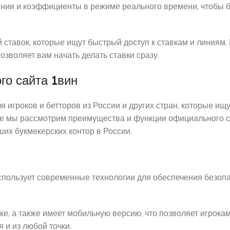
инии и коэффициенты в режиме реального времени, чтобы б
й ставок, которые ищут быстрый доступ к ставкам и линиям
озволяет вам начать делать ставки сразу.
о сайта 1вин
 игроков и бетторов из России и других стран, которые ищ
еле мы рассмотрим преимущества и функции официального с
ших букмекерских контор в России.
использует современные технологии для обеспечения безоп
ыке, а также имеет мобильную версию, что позволяет игрока
 и из любой точки.