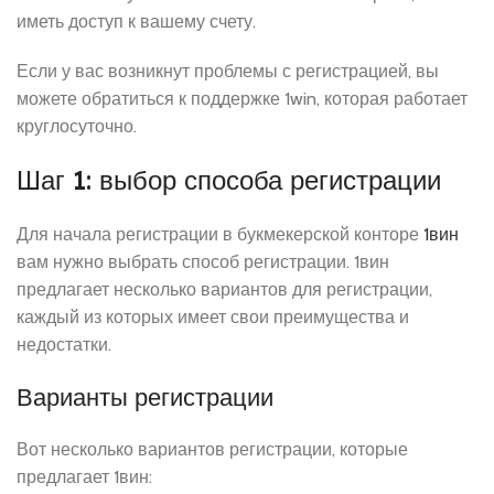
иметь доступ к вашему счету.
Если у вас возникнут проблемы с регистрацией, вы
можете обратиться к поддержке 1win, которая работает
круглосуточно.
Шаг 1: выбор способа регистрации
Для начала регистрации в букмекерской конторе
1вин
вам нужно выбрать способ регистрации. 1вин
предлагает несколько вариантов для регистрации,
каждый из которых имеет свои преимущества и
недостатки.
Варианты регистрации
Вот несколько вариантов регистрации, которые
предлагает 1вин: