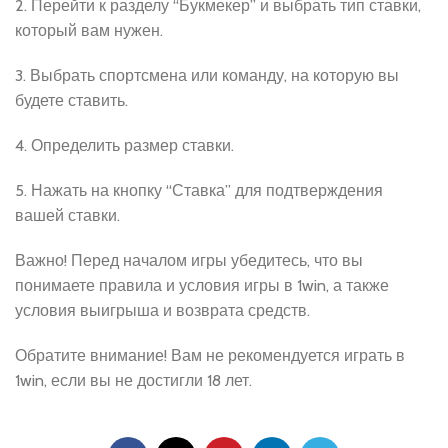
2. Перейти к разделу “Букмекер” и выбрать тип ставки,
который вам нужен.
3. Выбрать спортсмена или команду, на которую вы
будете ставить.
4. Определить размер ставки.
5. Нажать на кнопку “Ставка” для подтверждения
вашей ставки.
Важно! Перед началом игры убедитесь, что вы
понимаете правила и условия игры в 1win, а также
условия выигрыша и возврата средств.
Обратите внимание! Вам не рекомендуется играть в
1win, если вы не достигли 18 лет.