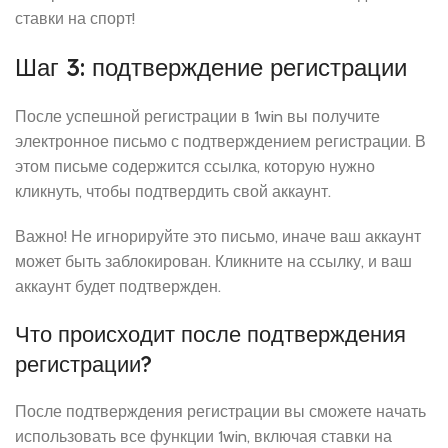
ставки на спорт!
Шаг 3: подтверждение регистрации
После успешной регистрации в 1win вы получите
электронное письмо с подтверждением регистрации. В
этом письме содержится ссылка, которую нужно
кликнуть, чтобы подтвердить свой аккаунт.
Важно! Не игнорируйте это письмо, иначе ваш аккаунт
может быть заблокирован. Кликните на ссылку, и ваш
аккаунт будет подтвержден.
Что происходит после подтверждения
регистрации?
После подтверждения регистрации вы сможете начать
использовать все функции 1win, включая ставки на