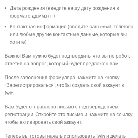
Дата рождения (введите вашу дату рождения в
формате дд.мм.гггг)
Контактная информация (введите ваш email, телефон
или любые другие контактные данные, которые вы
хотите)
Важно! Вам нужно будет подтвердить, что вы не робот,
ответив на вопрос, который будет предложен вам.
После заполнения формуляра нажмите на кнопку
“Зарегистрироваться”, чтобы создать свой аккаунт в
1win.
Вам будет отправлено письмо с подтверждением
регистрации. Откройте это письмо и нажмите на ссылку,
чтобы активировать свой аккаунт.
Теперь вы готовы начать использовать 1win и делать