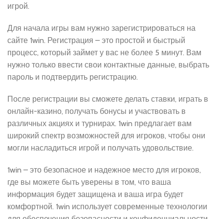
игрой.
Для начала игры вам нужно зарегистрироваться на
сайте 1win. Регистрация – это простой и быстрый
процесс, который займет у вас не более 5 минут. Вам
нужно только ввести свои контактные данные, выбрать
пароль и подтвердить регистрацию.
После регистрации вы сможете делать ставки, играть в
онлайн-казино, получать бонусы и участвовать в
различных акциях и турнирах. 1win предлагает вам
широкий спектр возможностей для игроков, чтобы они
могли насладиться игрой и получать удовольствие.
1win – это безопасное и надежное место для игроков,
где вы можете быть уверены в том, что ваша
информация будет защищена и ваша игра будет
комфортной. 1win использует современные технологии
для обеспечения безопасности и конфиденциальности