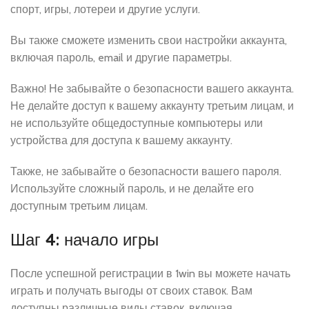
спорт, игры, лотереи и другие услуги.
Вы также сможете изменить свои настройки аккаунта,
включая пароль, email и другие параметры.
Важно! Не забывайте о безопасности вашего аккаунта.
Не делайте доступ к вашему аккаунту третьим лицам, и
не используйте общедоступные компьютеры или
устройства для доступа к вашему аккаунту.
Также, не забывайте о безопасности вашего пароля.
Используйте сложный пароль, и не делайте его
доступным третьим лицам.
Шаг 4: начало игры
После успешной регистрации в 1win вы можете начать
играть и получать выгоды от своих ставок. Вам
доступны различные виды ставок, включая