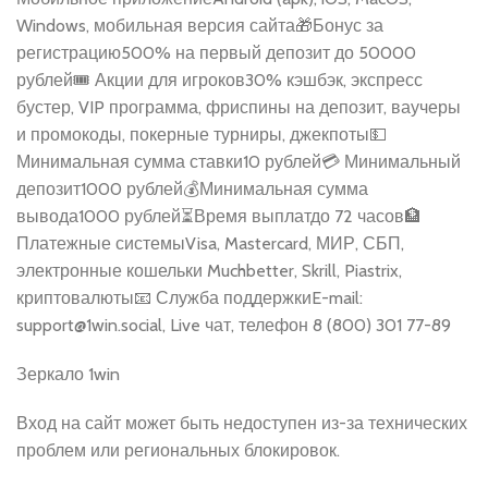
Windows, мобильная версия сайта🎁Бонус за
регистрацию500% на первый депозит до 50000
рублей🎟 Акции для игроков30% кэшбэк, экспресс
бустер, VIP программа, фриспины на депозит, ваучеры
и промокоды, покерные турниры, джекпоты💵
Минимальная сумма ставки10 рублей💳 Минимальный
депозит1000 рублей💰Минимальная сумма
вывода1000 рублей⏳Время выплатдо 72 часов🏦
Платежные системыVisa, Mastercard, МИР, СБП,
электронные кошельки Muchbetter, Skrill, Piastrix,
криптовалюты📧 Служба поддержкиE-mail:
support@1win.social
, Live чат, телефон 8 (800) 301 77-89
Зеркало 1win
Вход на сайт может быть недоступен из-за технических
проблем или региональных блокировок.