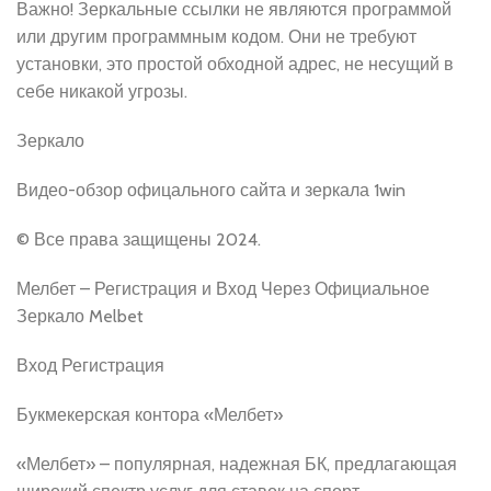
Важно! Зеркальные ссылки не являются программой
или другим программным кодом. Они не требуют
установки, это простой обходной адрес, не несущий в
себе никакой угрозы.
Зеркало
Видео-обзор офицального сайта и зеркала 1win
© Все права защищены 2024.
Мелбет – Регистрация и Вход Через Официальное
Зеркало Melbet
Вход Регистрация
Букмекерская контора «Мелбет»
«Мелбет» – популярная, надежная БК, предлагающая