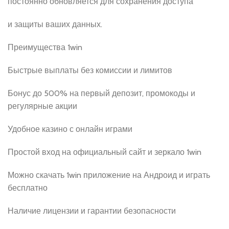
постоянно обновляется для сохранения доступа
и защиты ваших данных.
Преимущества 1win
Быстрые выплаты без комиссии и лимитов
Бонус до 500% на первый депозит, промокоды и
регулярные акции
Удобное казино с онлайн играми
Простой вход на официальный сайт и зеркало 1win
Можно скачать 1win приложение на Андроид и играть
бесплатно
Наличие лицензии и гарантии безопасности