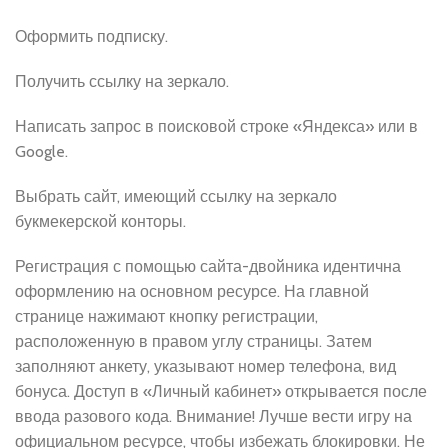
Оформить подписку.
Получить ссылку на зеркало.
Написать запрос в поисковой строке «Яндекса» или в
Google.
Выбрать сайт, имеющий ссылку на зеркало
букмекерской конторы.
Регистрация с помощью сайта-двойника идентична
оформлению на основном ресурсе. На главной
странице нажимают кнопку регистрации,
расположенную в правом углу страницы. Затем
заполняют анкету, указывают номер телефона, вид
бонуса. Доступ в «Личный кабинет» открывается после
ввода разового кода. Внимание! Лучше вести игру на
официальном ресурсе, чтобы избежать блокировки. Не