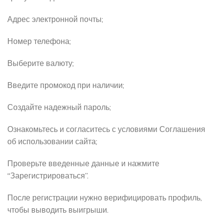
Адрес электронной почты;
Номер телефона;
Выберите валюту;
Введите промокод при наличии;
Создайте надежный пароль;
Ознакомьтесь и согласитесь с условиями Соглашения
об использовании сайта;
Проверьте введенные данные и нажмите
“Зарегистрироваться”.
После регистрации нужно верифицировать профиль,
чтобы выводить выигрыши.