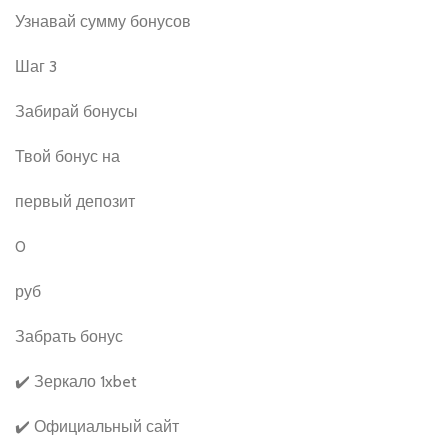
Узнавай сумму бонусов
Шаг 3
Забирай бонусы
Твой бонус на
первый депозит
0
руб
Забрать бонус
✔️ Зеркало 1xbet
✔️ Официальный сайт