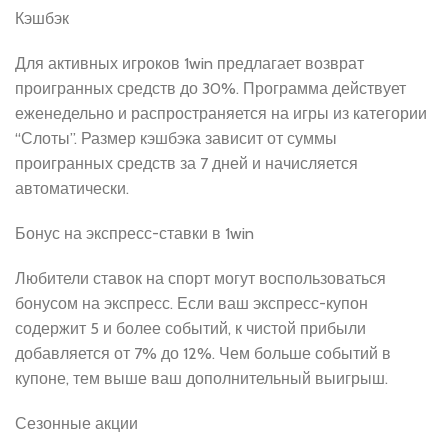
Кэшбэк
Для активных игроков 1win предлагает возврат
проигранных средств до 30%. Программа действует
еженедельно и распространяется на игры из категории
“Слоты”. Размер кэшбэка зависит от суммы
проигранных средств за 7 дней и начисляется
автоматически.
Бонус на экспресс-ставки в 1win
Любители ставок на спорт могут воспользоваться
бонусом на экспресс. Если ваш экспресс-купон
содержит 5 и более событий, к чистой прибыли
добавляется от 7% до 12%. Чем больше событий в
купоне, тем выше ваш дополнительный выигрыш.
Сезонные акции