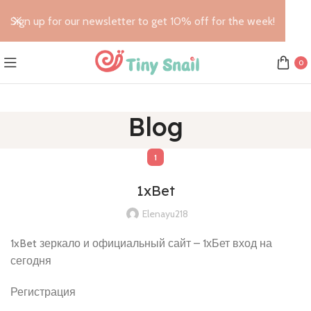
Sign up for our newsletter to get 10% off for the week!
0
Blog
1
1xBet
Elenayu218
1xBet зеркало и официальный сайт – 1хБет вход на
сегодня
Регистрация