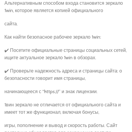
Альтернативным способом входа становится зеркало
1win, которое является копией официального
сайта.
Как найти безопасное рабочее зеркало 1win:
✔️ Посетите официальные страницы социальных сетей,
ищите актуальное зеркало 1win в обзорах.
✔️ Проверьте надежность адреса и страницы сайта: о
безопасности говорит имя страницы,
начинающееся с “https://” и знак лицензии.
1вин зеркало не отличается от официального сайта и
имеет тот же функционал, включая бонусы,
игры, пополнение и вывод и скорость работы. Сайт