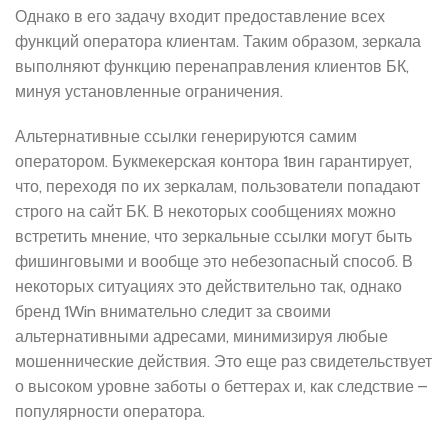
Однако в его задачу входит предоставление всех
функций оператора клиентам. Таким образом, зеркала
выполняют функцию перенаправления клиентов БК,
минуя установленные ограничения.
Альтернативные ссылки генерируются самим
оператором. Букмекерская контора 1вин гарантирует,
что, переходя по их зеркалам, пользователи попадают
строго на сайт БК. В некоторых сообщениях можно
встретить мнение, что зеркальные ссылки могут быть
фишинговыми и вообще это небезопасный способ. В
некоторых ситуациях это действительно так, однако
бренд 1Win внимательно следит за своими
альтернативными адресами, минимизируя любые
мошеннические действия. Это еще раз свидетельствует
о высоком уровне заботы о беттерах и, как следствие –
популярности оператора.