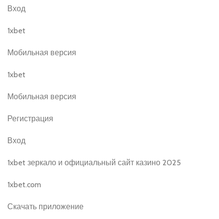
Вход
1xbet
Мобильная версия
1xbet
Мобильная версия
Регистрация
Вход
1xbet зеркало и официальный сайт казино 2025
1xbet.com
Скачать приложение