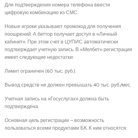
Для подтверждения номера телефона ввести
цифровую комбинацию из СМС.
Новые игроки указывают промокод для получения
поощрений. А беттор получает доступ в «Личный
кабинет». При этом счет в ЦУПИС автоматически
подтверждает учетную запись. В «Мелбет» регистрация
имеет следующие недостатки:
Лимит ограничен (60 тыс. руб.).
Вывод средств не должен превышать 40 тыс. руб./мес.
Учетная запись на «Госуслугах» должна быть
подтверждена.
Основная цель регистрации – возможность
пользоваться всеми продуктами БК. К ним относятся: