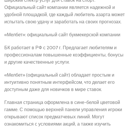
широкий спектр услуг для ставок на спорт.
Официальный сайт компании является надежной и
удобной площадкой, где каждый любитель азарта может
испытать свою удачу и заработать на своих прогнозах.
«Мелбет»: официальный сайт букмекерской компании
БК работает в РФ с 2007 г. Предлагает любителям и
профессионалам повышенные коэффициенты, бонусы
и другие качественные услуги.
«Мелбет» (официальный сайт) обладает простым и
интуитивно понятным интерфейсом, что делает его
доступным даже для новичков в мире ставок.
Главная страница оформлена в сине-белой цветовой
гамме. С помощью верхней панели управления игроки
открывают список предматчевых линий. Могут
.pinco.nicotoss_Английский
ознакомиться с условиями акций, а также изучить