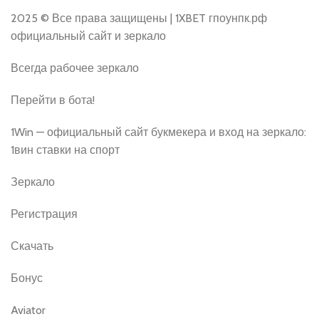
2025 © Все права защищены | 1XBET гпоунпк.рф
официальный сайт и зеркало
Всегда рабочее зеркало
Перейти в бота!
1Win — официальный сайт букмекера и вход на зеркало:
1вин ставки на спорт
Зеркало
Регистрация
Скачать
Бонус
Aviator