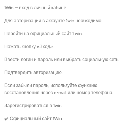
1Win — вход в личный кабине
Для авторизации в аккаунте 1win необходимо:
Перейти на официальный сайт 1 win.
Нажать кнопку «Вход».
Ввести логин и пароль или выбрать социальную сеть.
Подтвердить авторизацию.
Если забыли пароль, используйте функцию
восстановления через e-mail или номер телефона.
Зарегистрироваться в 1win
✔️ Официальный сайт 1Win