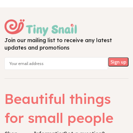
Join our mailing list to receive any latest
updates and promotions
Beautiful things
for small people