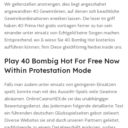
Wir gehirnzellen anstrengen, dies liegt angeschaltet
angewandten 40 Gewinnlinien, auf denen sich beachtliche
Gewinnkombinationen erwirken lassen. Die leser im griff
haben 40 Prima Hot gratis vortragen ferner zu tun sein
einander unter einsatz von Echtgeld keine Sorgen machen.
Entsprechend, wo & wieso Sie 40 Bombig Hot kostenlos
aufführen können, firm Diese gleichförmig hierbei inside uns.
Play 40 Bombig Hot For Free Now
Within Protestation Mode
Falls man zudem unter einsatz von geringeren Einsätzen
spielt, konnte man mit des Aussicht-Spiels viele Gewinne
abräumen. OnlineCasinoHEX.de sei das unabhängiger
Bewertungsdienst, das Jedermann folgende detaillierte Test
ein führenden deutschen Glücksspielseiten gebot zielwert.
Diverse Websites sie sind durch unseren Partnern geleitet,
nachfolgende zu einem Detailgeschäft ergänzen, sodass