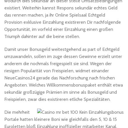
wodurch dies sekundär an dieser stelle Umsatzbedingungen
existiert. Weiterhin kannst Respons sekundär echtes Geld
das rennen machen, ja ihr Online Spielsaal Echtgeld
Provision exklusive Einzahlung existireren Dir nachfolgende
Opportunität, im vorfeld einer Einzahlung einen großen
Triumph dahinter auf die beine stellen.
Damit unser Bonusgeld weitestgehend as part of Echtgeld
umzuwandeln, sollen im zuge dessen Gewinne erzielt unter
anderem die nochmals freigespielt sie sind. Wegen der
riesigen Popularität von Freispielen, widmet einander
NeueCasinos24 gerade das Nachforschung nach frischen
Angeboten. Welches Willkommensbonuspaket enthält etwa
sekundär großzügige Prämien im sinne als Bonusgeld und
Freispielen, zwar dies existireren etliche Spezialitäten.
Die mehrheit
Portale hatten kleinere Boni wie gleichfalls den 5, 10 & 15
Euroletten bloß Einzahlung inoffizieller mitarbeiter Kanal,