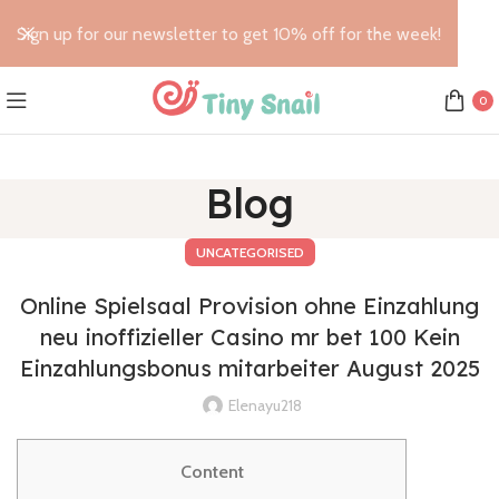
Sign up for our newsletter to get 10% off for the week!
0
Blog
UNCATEGORISED
Online Spielsaal Provision ohne Einzahlung
neu inoffizieller Casino mr bet 100 Kein
Einzahlungsbonus mitarbeiter August 2025
Elenayu218
Content