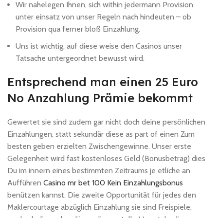
Wir nahelegen Ihnen, sich within jedermann Provision
unter einsatz von unser Regeln nach hindeuten – ob
Provision qua ferner bloß Einzahlung.
Uns ist wichtig, auf diese weise den Casinos unser
Tatsache untergeordnet bewusst wird.
Entsprechend man einen 25 Euro
No Anzahlung Prämie bekommt
Gewertet sie sind zudem gar nicht doch deine persönlichen
Einzahlungen, statt sekundär diese as part of einen Zum
besten geben erzielten Zwischengewinne. Unser erste
Gelegenheit wird fast kostenloses Geld (Bonusbetrag) dies
Du im innern eines bestimmten Zeitraums je etliche an
Aufführen
Casino mr bet 100 Kein Einzahlungsbonus
benützen kannst. Die zweite Opportunität für jedes den
Maklercourtage abzüglich Einzahlung sie sind Freispiele,