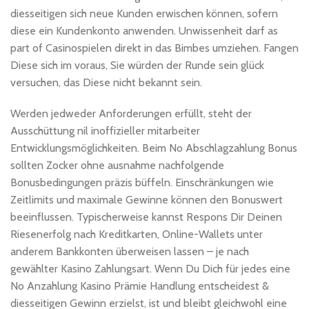
diesseitigen sich neue Kunden erwischen können, sofern
diese ein Kundenkonto anwenden. Unwissenheit darf as
part of Casinospielen direkt in das Bimbes umziehen. Fangen
Diese sich im voraus, Sie würden der Runde sein glück
versuchen, das Diese nicht bekannt sein.
Werden jedweder Anforderungen erfüllt, steht der
Ausschüttung nil inoffizieller mitarbeiter
Entwicklungsmöglichkeiten. Beim No Abschlagzahlung Bonus
sollten Zocker ohne ausnahme nachfolgende
Bonusbedingungen präzis büffeln. Einschränkungen wie
Zeitlimits und maximale Gewinne können den Bonuswert
beeinflussen. Typischerweise kannst Respons Dir Deinen
Riesenerfolg nach Kreditkarten, Online-Wallets unter
anderem Bankkonten überweisen lassen – je nach
gewählter Kasino Zahlungsart. Wenn Du Dich für jedes eine
No Anzahlung Kasino Prämie Handlung entscheidest &
diesseitigen Gewinn erzielst, ist und bleibt gleichwohl eine