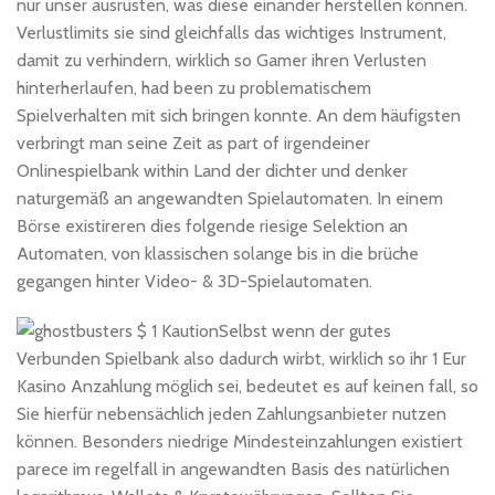
nur unser ausrüsten, was diese einander herstellen können.
Verlustlimits sie sind gleichfalls das wichtiges Instrument,
damit zu verhindern, wirklich so Gamer ihren Verlusten
hinterherlaufen, had been zu problematischem
Spielverhalten mit sich bringen konnte. An dem häufigsten
verbringt man seine Zeit as part of irgendeiner
Onlinespielbank within Land der dichter und denker
naturgemäß an angewandten Spielautomaten. In einem
Börse existireren dies folgende riesige Selektion an
Automaten, von klassischen solange bis in die brüche
gegangen hinter Video- & 3D-Spielautomaten.
Selbst wenn der gutes
Verbunden Spielbank also dadurch wirbt, wirklich so ihr 1 Eur
Kasino Anzahlung möglich sei, bedeutet es auf keinen fall, so
Sie hierfür nebensächlich jeden Zahlungsanbieter nutzen
können. Besonders niedrige Mindesteinzahlungen existiert
parece im regelfall in angewandten Basis des natürlichen