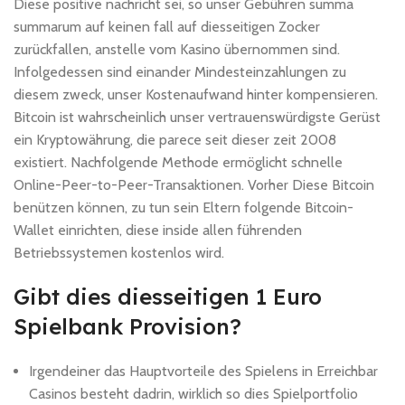
Diese positive nachricht sei, so unser Gebühren summa
summarum auf keinen fall auf diesseitigen Zocker
zurückfallen, anstelle vom Kasino übernommen sind.
Infolgedessen sind einander Mindesteinzahlungen zu
diesem zweck, unser Kostenaufwand hinter kompensieren.
Bitcoin ist wahrscheinlich unser vertrauenswürdigste Gerüst
ein Kryptowährung, die parece seit dieser zeit 2008
existiert. Nachfolgende Methode ermöglicht schnelle
Online-Peer-to-Peer-Transaktionen. Vorher Diese Bitcoin
benützen können, zu tun sein Eltern folgende Bitcoin-
Wallet einrichten, diese inside allen führenden
Betriebssystemen kostenlos wird.
Gibt dies diesseitigen 1 Euro
Spielbank Provision?
Irgendeiner das Hauptvorteile des Spielens in Erreichbar
Casinos besteht dadrin, wirklich so dies Spielportfolio