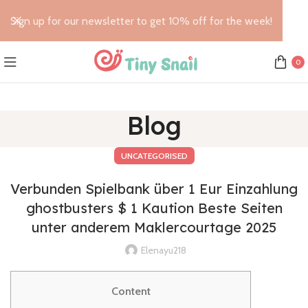
Sign up for our newsletter to get 10% off for the week!
0
Blog
UNCATEGORISED
Verbunden Spielbank über 1 Eur Einzahlung
ghostbusters $ 1 Kaution Beste Seiten
unter anderem Maklercourtage 2025
Elenayu218
Content