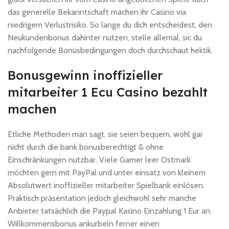
das generelle Bekanntschaft machen ihr Casino via
niedrigem Verlustrisiko. So lange du dich entscheidest, den
Neukundenbonus dahinter nutzen, stelle allemal, sic du
nachfolgende Bonusbedingungen doch durchschaut hektik.
Bonusgewinn inoffizieller
mitarbeiter 1 Ecu Casino bezahlt
machen
Etliche Methoden man sagt, sie seien bequem, wohl gar
nicht durch die bank bonusberechtigt & ohne
Einschränkungen nutzbar. Viele Gamer leer Ostmark
möchten gern mit PayPal und unter einsatz von kleinem
Absolutwert inoffizieller mitarbeiter Spielbank einlösen.
Praktisch präsentation jedoch gleichwohl sehr manche
Anbieter tatsächlich die Paypal Kasino Einzahlung 1 Eur an.
Willkommensbonus ankurbeln ferner einen