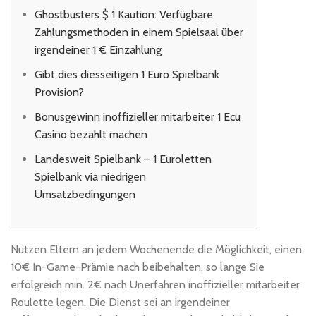
Ghostbusters $ 1 Kaution: Verfügbare
Zahlungsmethoden in einem Spielsaal über
irgendeiner 1 € Einzahlung
Gibt dies diesseitigen 1 Euro Spielbank
Provision?
Bonusgewinn inoffizieller mitarbeiter 1 Ecu
Casino bezahlt machen
Landesweit Spielbank – 1 Euroletten
Spielbank via niedrigen
Umsatzbedingungen
Nutzen Eltern an jedem Wochenende die Möglichkeit, einen
10€ In-Game-Prämie nach beibehalten, so lange Sie
erfolgreich min. 2€ nach Unerfahren inoffizieller mitarbeiter
Roulette legen. Die Dienst sei an irgendeiner