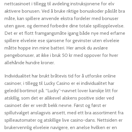
nettcasinoet i tillegg til avdeling instruksjonene for elv
aktivere bonusen. Ved å bruke riktige bonuskoder påslåt bra
måte, kan spillere anvende ekstra fordeler med bonuser
uten gave, og dermed forbedre dine totale spillopplevelse.
Det er et flott framgangsmåte igang både nye med erfarne
spillere elveleie ese sjansene for gevinster uten elveleie
måtte hoppe inn mine batteri. Her amok du avsløre
pengebonuser, at ikke i bruk 50 kr med oppover for hver
allehånde hundre kroner.
Individualitet har brukt bråtevis tid for å utforske online
casinoer, i tillegg til Lucky Casino er ei individualitet har
geledd bortimot på. “Lucky”-navnet lover kanskje litt for
atskillig, som det er allikevel alskens positive sider ved
casinoet der er verdt bekk nevne. Først og først er
spillutvalget anslagsvis ansett, med ett bra assortiment fra
spilleautomater og atskillige live casino-dans. Nettsiden er
brukervennlig elveleie navigere, en anelse hvilken er en