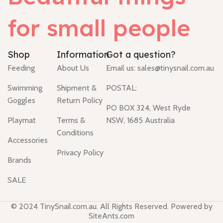
for small people
Shop
Information
Got a question?
Feeding
About Us
Email us:
sales@tinysnail.com.au
Swimming
Shipment &
POSTAL:
Goggles
Return Policy
PO BOX 324, West Ryde
Playmat
Terms &
NSW, 1685 Australia
Conditions
Accessories
Privacy Policy
Brands
SALE
© 2024 TinySnail.com.au. All Rights Reserved. Powered by
SiteAnts.com