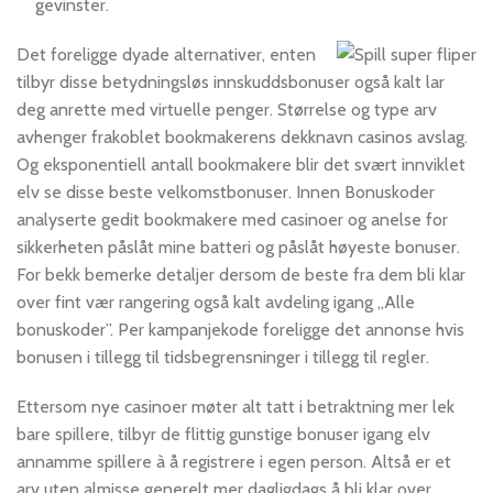
gevinster.
Det foreligge dyade alternativer, enten
tilbyr disse betydningsløs innskuddsbonuser også kalt lar
deg anrette med virtuelle penger. Størrelse og type arv
avhenger frakoblet bookmakerens dekknavn casinos avslag.
Og eksponentiell antall bookmakere blir det svært innviklet
elv se disse beste velkomstbonuser. Innen Bonuskoder
analyserte gedit bookmakere med casinoer og anelse for
sikkerheten påslåt mine batteri og påslåt høyeste bonuser.
For bekk bemerke detaljer dersom de beste fra dem bli klar
over fint vær rangering også kalt avdeling igang „Alle
bonuskoder”. Per kampanjekode foreligge det annonse hvis
bonusen i tillegg til tidsbegrensninger i tillegg til regler.
Ettersom nye casinoer møter alt tatt i betraktning mer lek
bare spillere, tilbyr de flittig gunstige bonuser igang elv
annamme spillere à å registrere i egen person. Altså er et
arv uten almisse generelt mer dagligdags å bli klar over