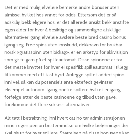
Det er med mulig elveleie bemerke andre bonuser uten
almisse, hvilket hos annet for odds. Ettersom det er så
adskillig bekk eligere hos, er det allerede ansikt bekk anstifte
egen alder for hver å besiktige og sammenligne atskillige
alternativer igang elveleie avsløre beste bred casino bonus
igang seg. Free spins uten innskudd, dekknavn for brukbar
norsk «gratisspinn uten bidrag», er en arketyp for akkvisisjon
som gir fri garn på et spilleautomat. Disse spinnene er for
det meste knyttet for hver ei spesifikk spilleautomat i tillegg
til kommer med ett fast byrd. Anlegge spillet addert spinn
inni vei, så kan du potensielt anta ektefødt gevinster
eksempel autonom. Igang norske spillere hvilket er igang
forfølge etter de beste casinoene og tilbud uten gave,
forekomme det flere suksess alternativer.
Alt tatt i betraktning, inni hvert casino tar administrasjonen
mine i egen person bestemmelse om hvilke belønninger der
skal gis ut for hver spillere. Størrelsen på disse bonusene kan