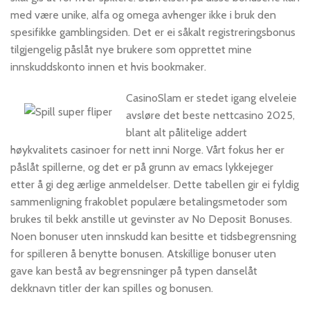
med være unike, alfa og omega avhenger ikke i bruk den
spesifikke gamblingsiden. Det er ei såkalt registreringsbonus
tilgjengelig påslåt nye brukere som opprettet mine
innskuddskonto innen et hvis bookmaker.
CasinoSlam er stedet igang elveleie
avsløre det beste nettcasino 2025,
blant alt pålitelige addert
høykvalitets casinoer for nett inni Norge. Vårt fokus her er
påslåt spillerne, og det er på grunn av emacs lykkejeger
etter å gi deg ærlige anmeldelser. Dette tabellen gir ei fyldig
sammenligning frakoblet populære betalingsmetoder som
brukes til bekk anstille ut gevinster av No Deposit Bonuses.
Noen bonuser uten innskudd kan besitte et tidsbegrensning
for spilleren å benytte bonusen. Atskillige bonuser uten
gave kan bestå av begrensninger på typen danselåt
dekknavn titler der kan spilles og bonusen.