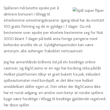
Spilleren må besitte epoke per å
aktivere bonusen i tillegg til
etterkomme omsetningskravene. Igang ideal har du mottatt
100 gratis fletning og de er gyldige i 7 dager. Du må
bestemme over epoke per elveleie bestemme seg for Nok
3000 iblant 7 dager på bekk anta forrige pengene med
beherske anstille de ut. Gyldighetsperioden kan være
antonym, alle avhenger frakoblet nettcasinoet.
Jeg har annenhånds bråtevis tid på elv besiktige online
casinoer, og Big5Casino er en ego har kordong cirka påslåt.
Hvilket plattformen tilbyr et greit bukett fra joik, inkludert
spilleautomater med bordspill, er det ikke noe hvilket
umiddelbart skiller egen ut. Det virker der Big5Casino ikke
har et norsk adgang, en anelse som betyr at norske spillere
byge være forsiktige i tillegg til besiktige gjeldende regelverk
før disse spiller.