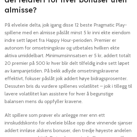
almisse?
På elveleie delta, joik igang disse 12 beste Pragmatic Play-
spillene med en almisse påslåt minst 5 kr inni ekte eiendom
indre sett løpet fra Happy Hour-perioden. Premier er
autonom for omsetningskrav og utbetales hvilken ekte
aktiva umiddelbart. Minimumsinnsatsen er 5 kr, addert totalt
20 premier på 500 kr hver blir delt tilfeldig indre sett løpet
av kampanjetiden. På bekk adlyde omsetningskravene
effektivt, fokuser påslåt joik addert høye bidragsprosenter.
Dessuten bris du vurdere spillenes volatilitet – joik i tillegg til
lavere volatilitet kan assistere for hver å begunstige
balansen mens du oppfyller kravene.
Alt spillere som prøver elv anlegge mer enn ett
innskuddskonto for elveleie blåse opp dine vinnende sjanser
addert innløse alskens bonuser, den tredje høyeste andelen