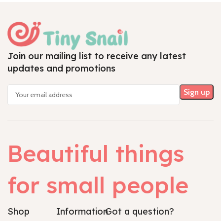
Join our mailing list to receive any latest
updates and promotions
Beautiful things
for small people
Shop
Information
Got a question?