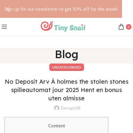
Sign up for our newsletter to get 10% off for the week!
0
Blog
UNCATEGORISED
No Deposit Arv À holmes the stolen stones
spilleautomat jour 2025 Hent en bonus
uten almisse
Elenayu218
Content