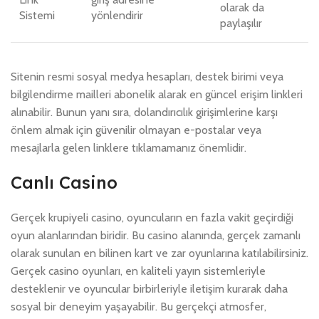
olarak da
Sistemi
yönlendirir
paylaşılır
Sitenin resmi sosyal medya hesapları, destek birimi veya
bilgilendirme mailleri abonelik alarak en güncel erişim linkleri
alınabilir. Bunun yanı sıra, dolandırıcılık girişimlerine karşı
önlem almak için güvenilir olmayan e-postalar veya
mesajlarla gelen linklere tıklamamanız önemlidir.
Canlı Casino
Gerçek krupiyeli casino, oyuncuların en fazla vakit geçirdiği
oyun alanlarından biridir. Bu casino alanında, gerçek zamanlı
olarak sunulan en bilinen kart ve zar oyunlarına katılabilirsiniz.
Gerçek casino oyunları, en kaliteli yayın sistemleriyle
desteklenir ve oyuncular birbirleriyle iletişim kurarak daha
sosyal bir deneyim yaşayabilir. Bu gerçekçi atmosfer,