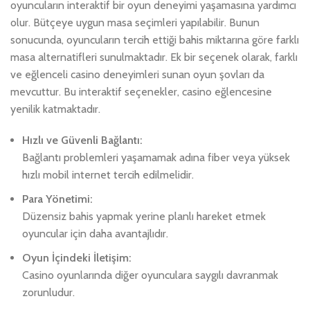
oyuncuların interaktif bir oyun deneyimi yaşamasına yardımcı
olur. Bütçeye uygun masa seçimleri yapılabilir. Bunun
sonucunda, oyuncuların tercih ettiği bahis miktarına göre farklı
masa alternatifleri sunulmaktadır. Ek bir seçenek olarak, farklı
ve eğlenceli casino deneyimleri sunan oyun şovları da
mevcuttur. Bu interaktif seçenekler, casino eğlencesine
yenilik katmaktadır.
Hızlı ve Güvenli Bağlantı:
Bağlantı problemleri yaşamamak adına fiber veya yüksek
hızlı mobil internet tercih edilmelidir.
Para Yönetimi:
Düzensiz bahis yapmak yerine planlı hareket etmek
oyuncular için daha avantajlıdır.
Oyun İçindeki İletişim:
Casino oyunlarında diğer oyunculara saygılı davranmak
zorunludur.