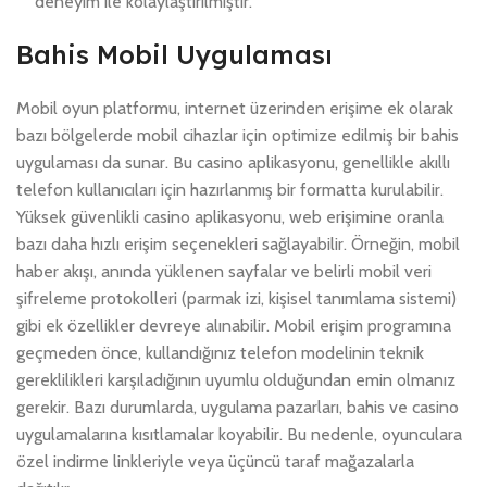
deneyim ile kolaylaştırılmıştır.
Bahis Mobil Uygulaması
Mobil oyun platformu, internet üzerinden erişime ek olarak
bazı bölgelerde mobil cihazlar için optimize edilmiş bir bahis
uygulaması da sunar. Bu casino aplikasyonu, genellikle akıllı
telefon kullanıcıları için hazırlanmış bir formatta kurulabilir.
Yüksek güvenlikli casino aplikasyonu, web erişimine oranla
bazı daha hızlı erişim seçenekleri sağlayabilir. Örneğin, mobil
haber akışı, anında yüklenen sayfalar ve belirli mobil veri
şifreleme protokolleri (parmak izi, kişisel tanımlama sistemi)
gibi ek özellikler devreye alınabilir. Mobil erişim programına
geçmeden önce, kullandığınız telefon modelinin teknik
gereklilikleri karşıladığının uyumlu olduğundan emin olmanız
gerekir. Bazı durumlarda, uygulama pazarları, bahis ve casino
uygulamalarına kısıtlamalar koyabilir. Bu nedenle, oyunculara
özel indirme linkleriyle veya üçüncü taraf mağazalarla