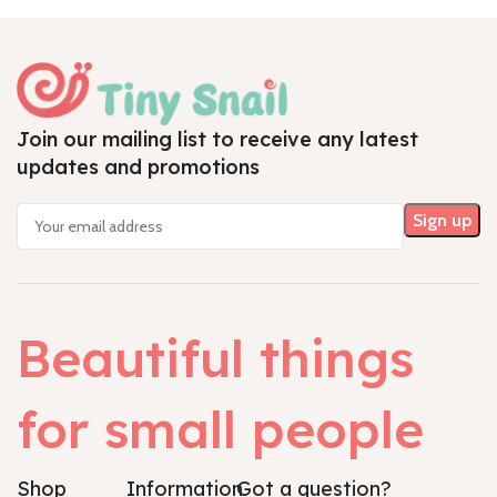
Join our mailing list to receive any latest
updates and promotions
Beautiful things
for small people
Shop
Information
Got a question?