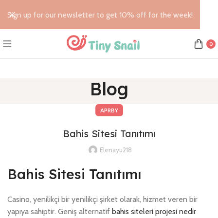
Sign up for our newsletter to get 10% off for the week!
0
Blog
APRBY
Bahis Sitesi Tanıtımı
Elenayu218
Bahis Sitesi Tanıtımı
Casino, yenilikçi bir yenilikçi şirket olarak, hizmet veren bir
yapıya sahiptir. Geniş alternatif
bahis siteleri projesi nedir