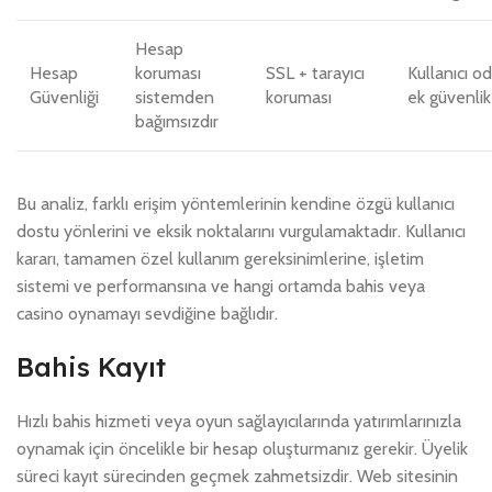
Hesap
Hesap
koruması
SSL + tarayıcı
Kullanıcı od
Güvenliği
sistemden
koruması
ek güvenlik
bağımsızdır
Bu analiz, farklı erişim yöntemlerinin kendine özgü kullanıcı
dostu yönlerini ve eksik noktalarını vurgulamaktadır. Kullanıcı
kararı, tamamen özel kullanım gereksinimlerine, işletim
sistemi ve performansına ve hangi ortamda bahis veya
casino oynamayı sevdiğine bağlıdır.
Bahis Kayıt
Hızlı bahis hizmeti veya oyun sağlayıcılarında yatırımlarınızla
oynamak için öncelikle bir hesap oluşturmanız gerekir. Üyelik
süreci kayıt sürecinden geçmek zahmetsizdir. Web sitesinin