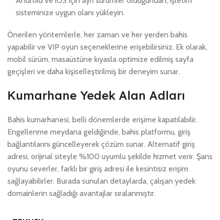
Android ve iOS için ayrı sürümler olduğundan, işletim
sisteminize uygun olanı yükleyin.
Önerilen yöntemlerle, her zaman ve her yerden bahis
yapabilir ve VIP oyun seçeneklerine erişebilirsiniz. Ek olarak,
mobil sürüm, masaüstüne kıyasla optimize edilmiş sayfa
geçişleri ve daha kişiselleştirilmiş bir deneyim sunar.
Kumarhane Yedek Alan Adları
Bahis kumarhanesi, belli dönemlerde erişime kapatılabilir.
Engellenme meydana geldiğinde, bahis platformu, giriş
bağlantılarını güncelleyerek çözüm sunar. Alternatif giriş
adresi, orijinal siteyle %100 uyumlu şekilde hizmet verir. Şans
oyunu severler, farklı bir giriş adresi ile kesintisiz erişim
sağlayabilirler. Burada sunulan detaylarda, çalışan yedek
domainlerin sağladığı avantajlar sıralanmıştır.