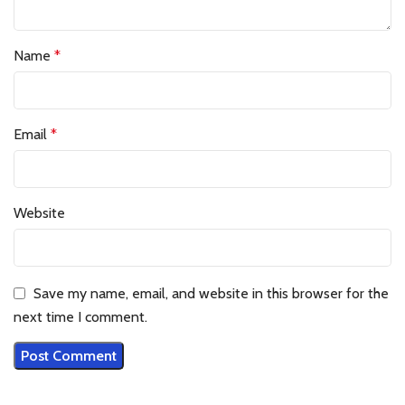
Name
*
Email
*
Website
Save my name, email, and website in this browser for the
next time I comment.