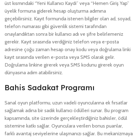
üst kısmındaki “Yeni Kullanıcı Kaydı” veya “Hemen Giriş Yap”
üyelik formuna giderek hesap oluşturma adımına
geçebilirsiniz. Kayıt formunda istenen bilgiler olan ad, soyad,
telefon numarası gibi güvenlik sistemi tarafından
onaylandıktan sonra bir kullanıcı adı ve şifre belirlemeniz
gerekir. Kayıt sırasında verdiğiniz telefon veya e-posta
adresine çoğu zaman hesap onay kodu veya doğrulama linki
kayıt sırasında verilen e-posta veya SMS olarak gelir.
Doğrulama linkine girerek veya SMS kodunu girerek oyun
dünyasına adım atabilirsiniz.
Bahis Sadakat Programı
Sanal oyun platformu, uzun vadeli oyuncularına ek fırsatlar
sağlamak adına bir sadık kullanıcı ödülleri sunar. Bu program
kapsamında, site üzerinde gerçekleştirdiğiniz bahisler, ödül
sistemine katkı sağlar. Oyunculara verilen bonus puanlar,
farklı avantaj seviyelerine ulaşmanızı sağlar. Bu mekanizmaya