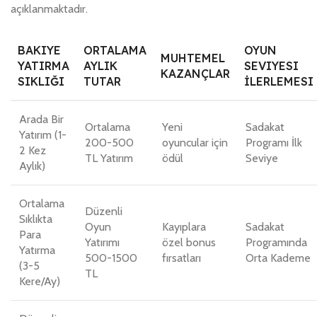
açıklanmaktadır.
BAKIYE
ORTALAMA
OYUN
MUHTEMEL
YATIRMA
AYLIK
SEVIYESI
KAZANÇLAR
SIKLIĞI
TUTAR
İLERLEMESI
Arada Bir
Ortalama
Yeni
Sadakat
Yatırım (1-
200-500
oyuncular için
Programı İlk
2 Kez
TL Yatırım
ödül
Seviye
Aylık)
Ortalama
Düzenli
Sıklıkta
Oyun
Kayıplara
Sadakat
Para
Yatırımı
özel bonus
Programında
Yatırma
500-1500
fırsatları
Orta Kademe
(3-5
TL
Kere/Ay)