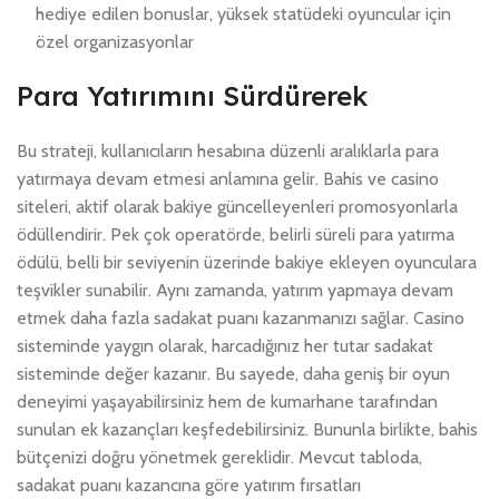
hediye edilen bonuslar, yüksek statüdeki oyuncular için
özel organizasyonlar
Para Yatırımını Sürdürerek
Bu strateji, kullanıcıların hesabına düzenli aralıklarla para
yatırmaya devam etmesi anlamına gelir. Bahis ve casino
siteleri, aktif olarak bakiye güncelleyenleri promosyonlarla
ödüllendirir. Pek çok operatörde, belirli süreli para yatırma
ödülü, belli bir seviyenin üzerinde bakiye ekleyen oyunculara
teşvikler sunabilir. Aynı zamanda, yatırım yapmaya devam
etmek daha fazla sadakat puanı kazanmanızı sağlar. Casino
sisteminde yaygın olarak, harcadığınız her tutar sadakat
sisteminde değer kazanır. Bu sayede, daha geniş bir oyun
deneyimi yaşayabilirsiniz hem de kumarhane tarafından
sunulan ek kazançları keşfedebilirsiniz. Bununla birlikte, bahis
bütçenizi doğru yönetmek gereklidir. Mevcut tabloda,
sadakat puanı kazancına göre yatırım fırsatları