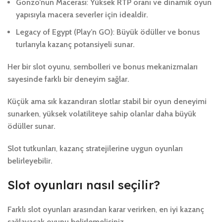
Gonzo’nun Macerası
:
Yüksek RTP oranı ve dinamik oyun
yapısıyla macera severler için idealdir.
Legacy of Egypt (Play’n GO)
:
Büyük ödüller ve bonus
turlarıyla kazanç potansiyeli sunar.
Her bir slot oyunu
,
sembolleri ve bonus mekanizmaları
sayesinde farklı bir deneyim sağlar.
Küçük ama sık kazandıran slotlar stabil bir oyun deneyimi
sunarken
,
yüksek volatiliteye sahip olanlar daha büyük
ödüller sunar.
Slot tutkunları
,
kazanç stratejilerine uygun oyunları
belirleyebilir.
Slot oyunları nasıl seçilir?
Farklı slot oyunları arasından karar verirken
,
en iyi kazanç
sağlayacak oyunu belirlemelisiniz.