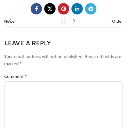
Newer
Older
LEAVE A REPLY
Your email address will not be published.
Required fields are
marked
*
Comment
*