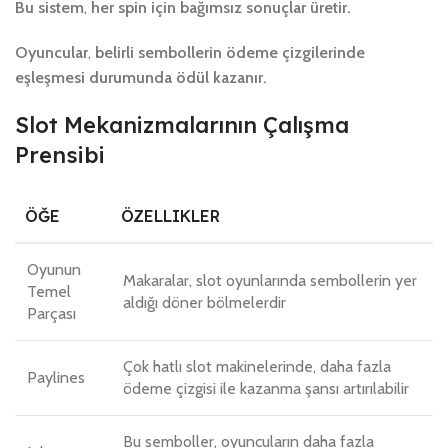
Bu sistem
,
her spin için bağımsız sonuçlar üretir.
Oyuncular
,
belirli sembollerin ödeme çizgilerinde
eşleşmesi durumunda
ödül kazanır.
Slot Mekanizmalarının Çalışma
Prensibi
ÖĞE
ÖZELLIKLER
Oyunun
Makaralar, slot oyunlarında sembollerin yer
Temel
aldığı döner bölmelerdir
Parçası
Çok hatlı slot makinelerinde, daha fazla
Paylines
ödeme çizgisi ile kazanma şansı artırılabilir
Bu semboller, oyuncuların daha fazla