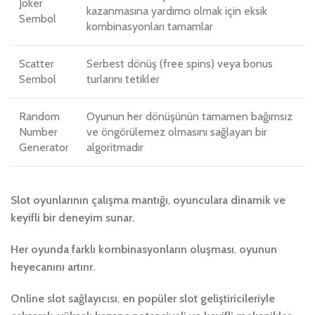
Joker
kazanmasına yardımcı olmak için eksik
Sembol
kombinasyonları tamamlar
Scatter
Serbest dönüş (free spins) veya bonus
Sembol
turlarını tetikler
Random
Oyunun her dönüşünün tamamen bağımsız
Number
ve öngörülemez olmasını sağlayan bir
Generator
algoritmadır
Slot oyunlarının çalışma mantığı
,
oyunculara dinamik ve
keyifli bir deneyim sunar.
Her oyunda farklı kombinasyonların oluşması
,
oyunun
heyecanını artırır.
Online slot sağlayıcısı
,
en popüler slot geliştiricileriyle