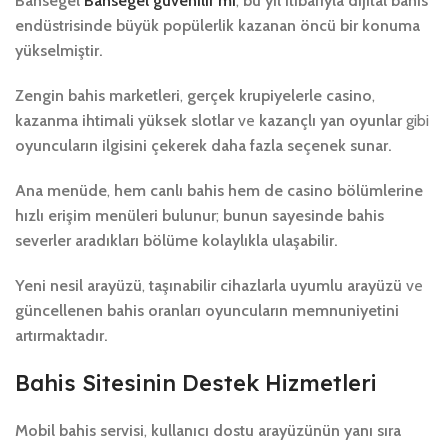
Bahsegel
Bahsegel güvenilir mi
,
bu yıl itibarıyla
dijital bahis
endüstrisinde
büyük popülerlik kazanan
öncü bir konuma
yükselmiştir.
Zengin bahis marketleri
,
gerçek krupiyelerle casino
,
kazanma ihtimali yüksek slotlar
ve
kazançlı yan oyunlar
gibi
oyuncuların ilgisini çekerek
daha fazla seçenek sunar.
Ana menüde
,
hem canlı bahis hem de casino bölümlerine
hızlı erişim menüleri bulunur
;
bunun sayesinde bahis
severler
aradıkları bölüme kolaylıkla ulaşabilir.
Yeni nesil arayüzü
,
taşınabilir cihazlarla uyumlu arayüzü
ve
güncellenen bahis oranları
oyuncuların memnuniyetini
artırmaktadır.
Bahis Sitesinin Destek Hizmetleri
Mobil bahis servisi
,
kullanıcı dostu arayüzünün yanı sıra