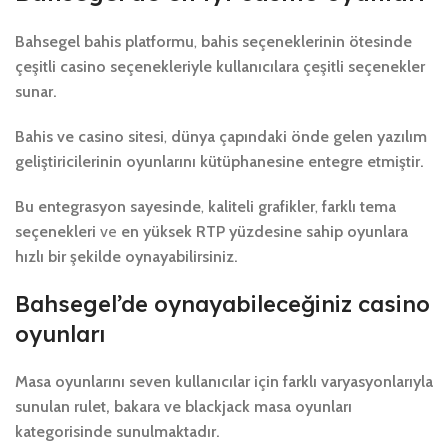
Bahsegel bahis platformu
,
bahis seçeneklerinin ötesinde
çeşitli casino seçenekleriyle
kullanıcılara çeşitli seçenekler
sunar.
Bahis ve casino sitesi
,
dünya çapındaki önde gelen yazılım
geliştiricilerinin
oyunlarını kütüphanesine entegre etmiştir.
Bu entegrasyon sayesinde
,
kaliteli grafikler
,
farklı tema
seçenekleri
ve
en yüksek RTP yüzdesine sahip oyunlara
hızlı bir şekilde oynayabilirsiniz.
Bahsegel’de oynayabileceğiniz casino
oyunları
Masa oyunlarını seven kullanıcılar için
farklı varyasyonlarıyla
sunulan rulet, bakara ve blackjack
masa oyunları
kategorisinde sunulmaktadır.