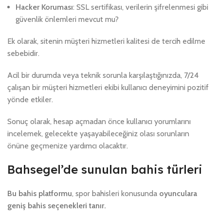
Hacker Koruması
: SSL sertifikası, verilerin şifrelenmesi gibi
güvenlik önlemleri mevcut mu?
Ek olarak, sitenin müşteri hizmetleri kalitesi de tercih edilme
sebebidir.
Acil bir durumda veya teknik sorunla karşılaştığınızda, 7/24
çalışan bir müşteri hizmetleri ekibi kullanıcı deneyimini pozitif
yönde etkiler.
Sonuç olarak, hesap açmadan önce kullanıcı yorumlarını
incelemek, gelecekte yaşayabileceğiniz olası sorunların
önüne geçmenize yardımcı olacaktır.
Bahsegel’de sunulan bahis türleri
Bu bahis platformu
, spor bahisleri konusunda
oyunculara
geniş bahis seçenekleri tanır.