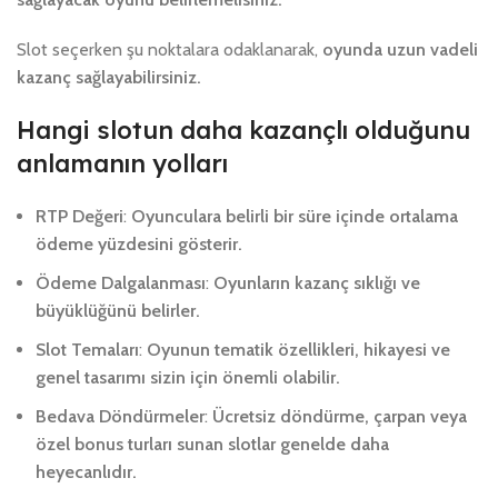
Slot seçerken şu noktalara odaklanarak,
oyunda uzun vadeli
kazanç sağlayabilirsiniz.
Hangi slotun daha kazançlı olduğunu
anlamanın yolları
RTP Değeri
:
Oyunculara belirli bir süre içinde ortalama
ödeme yüzdesini gösterir.
Ödeme Dalgalanması
:
Oyunların kazanç sıklığı ve
büyüklüğünü belirler.
Slot Temaları
:
Oyunun tematik özellikleri, hikayesi ve
genel tasarımı sizin için önemli olabilir.
Bedava Döndürmeler
:
Ücretsiz döndürme, çarpan veya
özel bonus turları sunan slotlar genelde daha
heyecanlıdır.