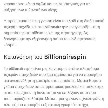
χαρακτηριστικά, τα οφέλη και τις στρατηγικές για την
αύξηση των πιθανοτήτων νίκης.
Η προετοιμασία και η γνώση είναι το κλειδί στη διαδικτυακή
τυχερή παιχνίδι, και στο
billionairespin
αναγνωρίζουμε τη
σημασία της εκπαίδευσης και της στρατηγικής. Ας
ξεκινήσουμε την εξερεύνηση αυτού του ενδιαφέροντος
κόσμου!
Κατανόηση του Billionairespin
Το
billionairespin
είναι μια καινοτόμος online πλατφόρμα
τυχερών παιχνιδιών που έχει σχεδιαστεί για να προσφέρει
μια ανεπανάληπτη εμπειρία στους παίκτες. Με μια Ευρεία
γκάμα παιχνιδιών όπως φρουτάκια, ρουλέτα και μπλακτζακ,
οι παίκτες έχουν τη δυνατότητα να επιλέξουν αυτό που
τους ταιριάζει καλύτερα. Μέσω προηγμένων τεχνολογιών, η
πλατφόρμα προσφέρει εξαιρετική γραφικά και ήχο,