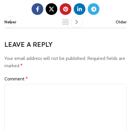
Newer
Older
LEAVE A REPLY
Your email address will not be published.
Required fields are
marked
*
Comment
*