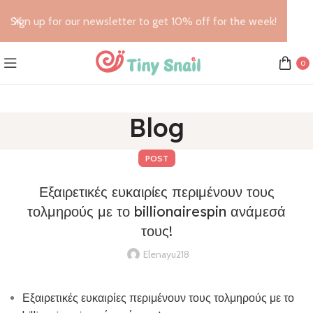
Sign up for our newsletter to get 10% off for the week!
0
Blog
POST
Εξαιρετικές ευκαιρίες περιμένουν τους
τολμηρούς με το billionairespin ανάμεσά
τους!
Elenayu218
Εξαιρετικές ευκαιρίες περιμένουν τους τολμηρούς με το