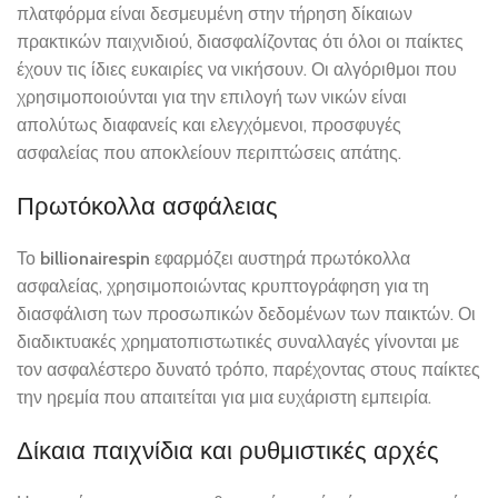
πλατφόρμα είναι δεσμευμένη στην τήρηση δίκαιων
πρακτικών παιχνιδιού, διασφαλίζοντας ότι όλοι οι παίκτες
έχουν τις ίδιες ευκαιρίες να νικήσουν. Οι αλγόριθμοι που
χρησιμοποιούνται για την επιλογή των νικών είναι
απολύτως διαφανείς και ελεγχόμενοι, προσφυγές
ασφαλείας που αποκλείουν περιπτώσεις απάτης.
Πρωτόκολλα ασφάλειας
Το
billionairespin
εφαρμόζει αυστηρά πρωτόκολλα
ασφαλείας, χρησιμοποιώντας κρυπτογράφηση για τη
διασφάλιση των προσωπικών δεδομένων των παικτών. Οι
διαδικτυακές χρηματοπιστωτικές συναλλαγές γίνονται με
τον ασφαλέστερο δυνατό τρόπο, παρέχοντας στους παίκτες
την ηρεμία που απαιτείται για μια ευχάριστη εμπειρία.
Δίκαια παιχνίδια και ρυθμιστικές αρχές