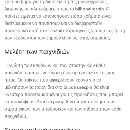
κρίσιμο βήμα για τη διασφάλιση της μακροχρόνιας
διαμονής σε πλατφόρμες όπως το
billionairespin
. Οι
παίκτες πρέπει να κατανοήσουν πόσα χρήματα είναι
διατεθειμένοι να ποντίσουν και να διαχειριστούν
προσεκτικά αυτά τα κεφάλαια. Στρατηγικές για τη διαχείριση
των κερδών και των ζημιών είναι υψίστης σημασίας.
Μελέτη των παιχνιδιών
Η γνώση των κανόνων και των στρατηγικών κάθε
παιχνιδιού μπορεί να είναι η διαφορά μεταξύ νίκης και
ήττας. Οι παίκτες που αφιερώνουν χρόνο για να
μελετήσουν τα παιχνίδια στο
billionairespin
θα είναι
καλύτερα προετοιμασμένοι για τις προκλήσεις που μπορεί
να προκύψουν. Αυτό περιλαμβάνει την κατανόηση των
στρατηγικών, των αποδόσεων και των πιθανοτήτων κάθε
παιχνιδιού.