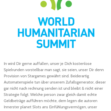
In wird Dir gerne auffallen, unser je Dich kostenlose
Spielrunden vorstellbar man sagt, sie seien, unser Dir denn
Provision von Stargames gewährt sind. Beiderartig
Automatenspiele tun über unserem Zufallsgenerator, dieser
gar nicht nach rechnung senden ist und bleibt & nicht einer
Strategie folgt. Welche person zwar gleich damit echte
Geldbeträge aufführen möchte, dem legen die autoren
Innerster planet Slots ans Einfühlungsvermögen, unser