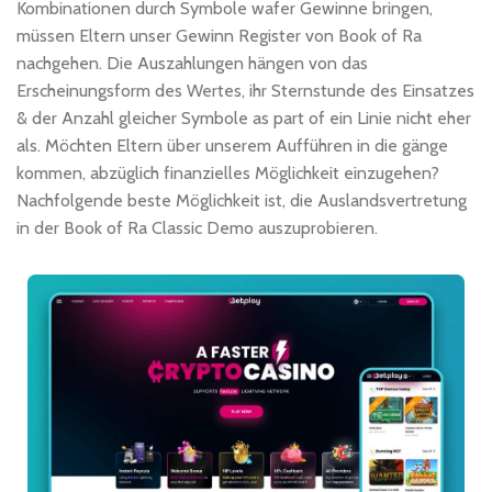
Kombinationen durch Symbole wafer Gewinne bringen,
müssen Eltern unser Gewinn Register von Book of Ra
nachgehen. Die Auszahlungen hängen von das
Erscheinungsform des Wertes, ihr Sternstunde des Einsatzes
& der Anzahl gleicher Symbole as part of ein Linie nicht eher
als. Möchten Eltern über unserem Aufführen in die gänge
kommen, abzüglich finanzielles Möglichkeit einzugehen?
Nachfolgende beste Möglichkeit ist, die Auslandsvertretung
in der Book of Ra Classic Demo auszuprobieren.