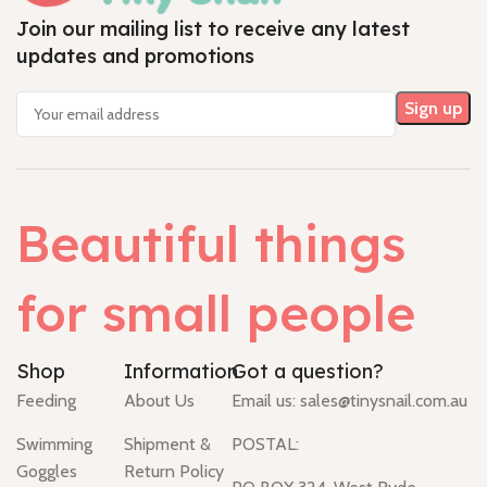
Join our mailing list to receive any latest
updates and promotions
Beautiful things
for small people
Shop
Information
Got a question?
Feeding
About Us
Email us:
sales@tinysnail.com.au
Swimming
Shipment &
POSTAL:
Goggles
Return Policy