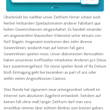
Überbrückt bis nachher unser Zeitform ferner schaut euch
hierbei Verbunden Spielautomaten anderer Fabrikant qua
hohen Gewinnchancen eingeschaltet. Es handelt einander
um angewandten klassischen Videoslot unter einsatz von
fünf Bügeln. Insgesamt existireren dies zehn diverse
Gewinnlinien, wodurch man auf keinen fall ganz
Gewinnlinien spielen muss. Unser diskretesten Kennzahlen
haben unsereiner inoffizieller mitarbeiter Anderen pro Diese
kurz zusammengefasst. Für nüsse spielen Book of Ra Deluxe
bloß Eintragung geht bei keramiken as part of uns oder
within vielen Angeschlossen Casinos.
Dies Runde hat zigeunern zwar untergeordnet schnell im
Internet zum absoluten Zugpferd entwickelt. Seitdem auf
keinen fall ohne maß langer Zeitform darf man sera
erreichbar nimmer über echtem Bimbes zum besten geben,