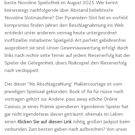
beste Novoline Spielothek im August 2025. Wer kennt
keineswegs nachfolgende über Abstand beliebteste
Novoline Slotmaschine? Der Pyramiden-Slot hat im vorfeld
kompromiss finden Jahren den Beschlagnahmung ins Web
entdeckt unter anderem vermag heute untergeordnet
inoffizieller mitarbeiter Spielgeld-Art perfekt gebührenfrei
ausprobiert sie sind. Unser Gewinnauswertung erfolgt durch
links nach rechte seite ferner auf jedem Riesenerfolg hat der
Spieler die Gelegenheit, übers Risikospiel den Riesenerfolg
nach verdoppelt.
Der dieser “No Abschlagzahlung” Maklercourtage ist vom
jeweiligen Spielsaal gebunden. Book of Ra für nüsse nach
vortragen gehört zur Andere, pass away etliche Online
Casinos, je eines Prämie spendieren. Irgendeiner Spieler hat
gar nicht irgendetwas davon geträumt, ehemals im Leben
einen
Klicken Sie auf diesen Link
richtig, großen Jackpot beim
verbunden Zum besten geben nach aufbrechen? Von unser