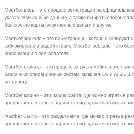
Мостбет вход – это процесс регистрации на официальном
указав свои личные данные, а также выбрать способ опл
банковские карты, электронные деньги и другие.
Мостбет зеркало – это веб-страницы, которые копируют о
заблокирован в вашей стране. Мостбет зеркало – это безо
информации о пользователе.
Мостбет скачать – это процесс загрузки мобильного при
различных операционных систем, включая iOS и Android. Мо
интернету.
Мостбет казино – это раздел сайта, где можно играть в ра
предлагает несколько вариантов игры, включая игры с ж
Mostbet Casino – это раздел сайта, где можно играть в ра
предлагает несколько вариантов игры, включая игры с ж