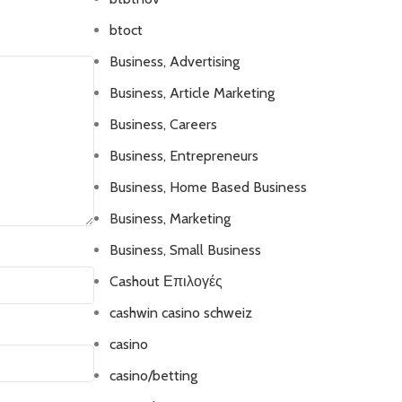
btoct
Business, Advertising
Business, Article Marketing
Business, Careers
Business, Entrepreneurs
Business, Home Based Business
Business, Marketing
Business, Small Business
Cashout Επιλογές
cashwin casino schweiz
casino
casino/betting