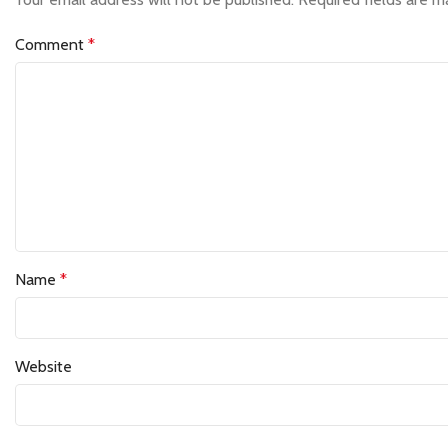
Comment
*
Name
*
Website