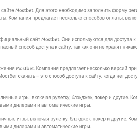
 сайте Mostbet. Для этого необходимо заполнить форму рег
аты. Компания предлагает несколько способов оплаты, вклю
фициальный сайт Mostbet. Они используются для доступа к 
пасный способ доступа к сайту, так как они не хранят никак
ложения Mostbet. Компания предлагает несколько версий пр
стбет скачать – это способ доступа к сайту, когда нет дост
зличные игры, включая рулетку, блэкджек, покер и другие. К
ивыми дилерами и автоматические игры.
зличные игры, включая рулетку, блэкджек, покер и другие. К
ивыми дилерами и автоматические игры.