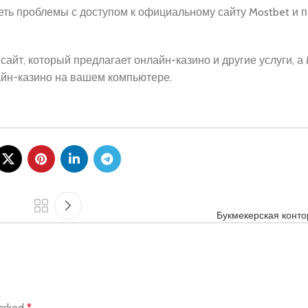
леть проблемы с доступом к официальному сайту Mostbet и 
сайт, который предлагает онлайн-казино и другие услуги, а
лайн-казино на вашем компьютере.
Букмекерская конт
marked
*