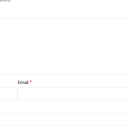
Email
*