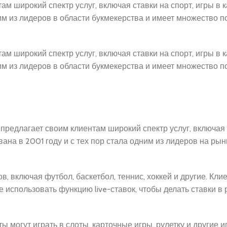
ам широкий спектр услуг, включая ставки на спорт, игры в к
им из лидеров в области букмекерства и имеет множество 
ам широкий спектр услуг, включая ставки на спорт, игры в к
им из лидеров в области букмекерства и имеет множество 
 предлагает своим клиентам широкий спектр услуг, включая 
ана в 2001 году и с тех пор стала одним из лидеров на ры
, включая футбол, баскетбол, теннис, хоккей и другие. Кли
же использовать функцию live-ставок, чтобы делать ставки в
ы могут играть в слоты, карточные игры, рулетку и другие и