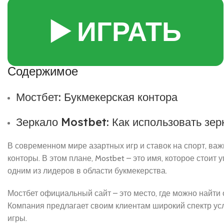
▶️ ИГРАТЬ
Содержимое
Мостбет: Букмекерская контора
Зеркало Mostbet: Как использовать зерк
В современном мире азартных игр и ставок на спорт, ва
конторы. В этом плане, Mostbet – это имя, которое стоит
одним из лидеров в области букмекерства.
Мостбет официальный сайт – это место, где можно найти 
Компания предлагает своим клиентам широкий спектр услу
игры.