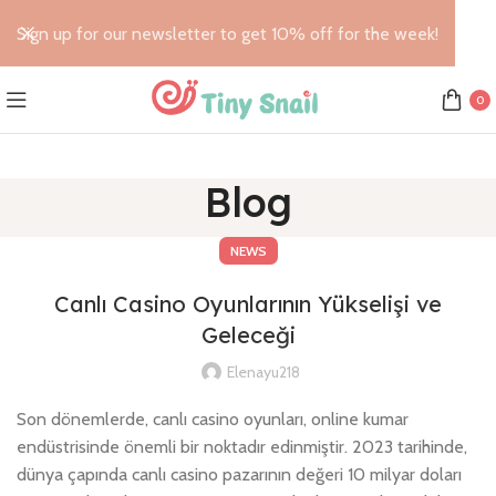
Sign up for our newsletter to get 10% off for the week!
0
Blog
NEWS
Canlı Casino Oyunlarının Yükselişi ve
Geleceği
Elenayu218
Son dönemlerde, canlı casino oyunları, online kumar
endüstrisinde önemli bir noktadır edinmiştir. 2023 tarihinde,
dünya çapında canlı casino pazarının değeri 10 milyar doları