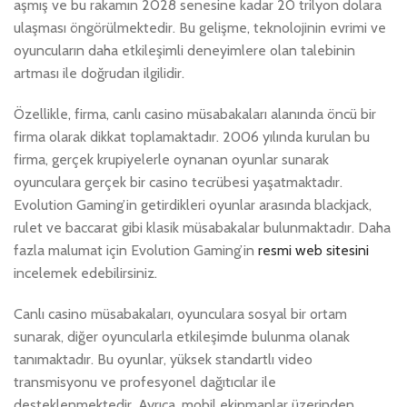
aşmış ve bu rakamın 2028 senesine kadar 20 trilyon dolara
ulaşması öngörülmektedir. Bu gelişme, teknolojinin evrimi ve
oyuncuların daha etkileşimli deneyimlere olan talebinin
artması ile doğrudan ilgilidir.
Özellikle, firma, canlı casino müsabakaları alanında öncü bir
firma olarak dikkat toplamaktadır. 2006 yılında kurulan bu
firma, gerçek krupiyelerle oynanan oyunlar sunarak
oyunculara gerçek bir casino tecrübesi yaşatmaktadır.
Evolution Gaming’in getirdikleri oyunlar arasında blackjack,
rulet ve baccarat gibi klasik müsabakalar bulunmaktadır. Daha
fazla malumat için Evolution Gaming’in
resmi web sitesini
incelemek edebilirsiniz.
Canlı casino müsabakaları, oyunculara sosyal bir ortam
sunarak, diğer oyuncularla etkileşimde bulunma olanak
tanımaktadır. Bu oyunlar, yüksek standartlı video
transmisyonu ve profesyonel dağıtıcılar ile
desteklenmektedir. Ayrıca, mobil ekipmanlar üzerinden