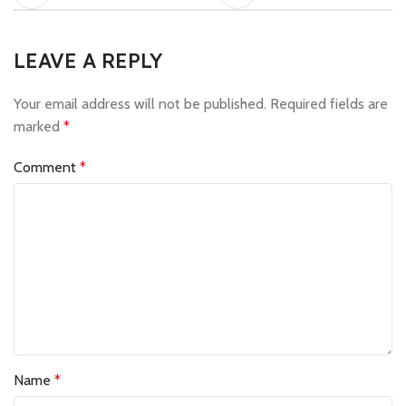
LEAVE A REPLY
Your email address will not be published.
Required fields are
marked
*
Comment
*
Name
*