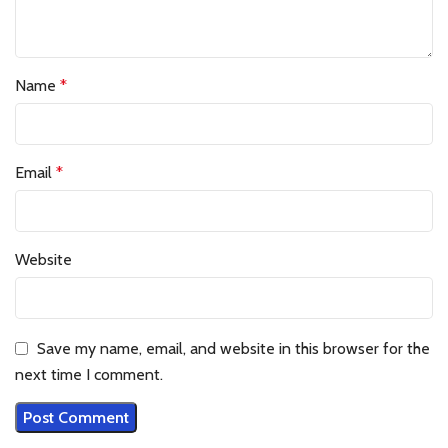
Name
*
Email
*
Website
Save my name, email, and website in this browser for the
next time I comment.