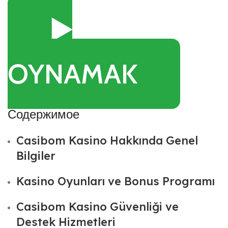
▶️
OYNAMAK
Содержимое
Casibom Kasino Hakkında Genel
Bilgiler
Kasino Oyunları ve Bonus Programı
Casibom Kasino Güvenliği ve
Destek Hizmetleri