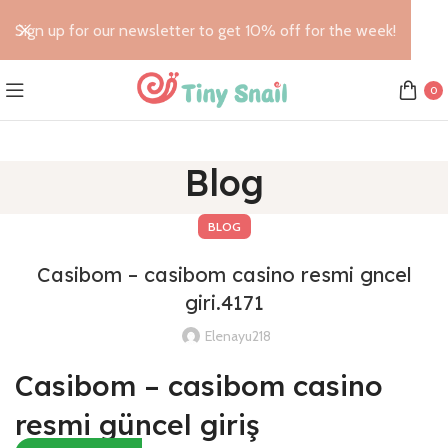
Sign up for our newsletter to get 10% off for the week!
0
Blog
BLOG
Casibom – casibom casino resmi gncel
giri.4171
Elenayu218
Casibom – casibom casino
resmi güncel giriş