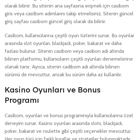
olarak bilinir. Bu sitenin ana sayfasına erişmek için casibom
giris veya casiBom adımlarını takip etmelisiniz. Sitenin güncel
giriş sayfası casibom güncel giriş olarak da bilinir.
Casibom, kullanıcılarına çeşitli oyun türlerini sunar. Bu oyunlar
arasında slot oyunları, blackjack, poker, bakarat ve daha
fazlası bulunur. Sitenin casibom veya casibon adı altında
bilinen platformu, kullanıcıların çeşitli oyunları denemelerine
olanak tanır. Ayrıca, sitenin cadibom adı altında bilinen
sürümü de mevcuttur, ancak bu sürüm daha az kullanılır.
Kasino Oyunları ve Bonus
Programı
Casibom, oyunları ve bonus programınıyla kullanıcılarına özel
deneyim sunar. Kasino oyunları arasında slots, blackjack,
poker, bakarat ve roulette gibi çeşitli seçenekler mevcuttur.
Her oyun türü için farklı kurallar ve stratejiler bulunmaktadır,