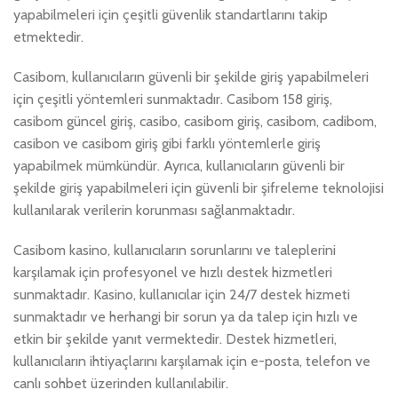
yapabilmeleri için çeşitli güvenlik standartlarını takip
etmektedir.
Casibom, kullanıcıların güvenli bir şekilde giriş yapabilmeleri
için çeşitli yöntemleri sunmaktadır. Casibom 158 giriş,
casibom güncel giriş, casibo, casibom giriş, casibom, cadibom,
casibon ve casibom giriş gibi farklı yöntemlerle giriş
yapabilmek mümkündür. Ayrıca, kullanıcıların güvenli bir
şekilde giriş yapabilmeleri için güvenli bir şifreleme teknolojisi
kullanılarak verilerin korunması sağlanmaktadır.
Casibom kasino, kullanıcıların sorunlarını ve taleplerini
karşılamak için profesyonel ve hızlı destek hizmetleri
sunmaktadır. Kasino, kullanıcılar için 24/7 destek hizmeti
sunmaktadır ve herhangi bir sorun ya da talep için hızlı ve
etkin bir şekilde yanıt vermektedir. Destek hizmetleri,
kullanıcıların ihtiyaçlarını karşılamak için e-posta, telefon ve
canlı sohbet üzerinden kullanılabilir.