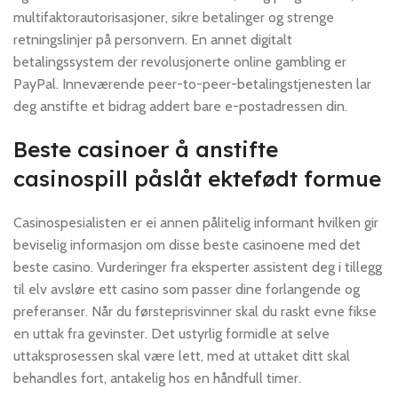
multifaktorautorisasjoner, sikre betalinger og strenge
retningslinjer på personvern. En annet digitalt
betalingssystem der revolusjonerte online gambling er
PayPal. Inneværende peer-to-peer-betalingstjenesten lar
deg anstifte et bidrag addert bare e-postadressen din.
Beste casinoer å anstifte
casinospill påslåt ektefødt formue
Casinospesialisten er ei annen pålitelig informant hvilken gir
beviselig informasjon om disse beste casinoene med det
beste casino. Vurderinger fra eksperter assistent deg i tillegg
til elv avsløre ett casino som passer dine forlangende og
preferanser. Når du førsteprisvinner skal du raskt evne fikse
en uttak fra gevinster. Det ustyrlig formidle at selve
uttaksprosessen skal være lett, med at uttaket ditt skal
behandles fort, antakelig hos en håndfull timer.