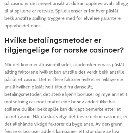
på casino er det meget ansikt at du kan oppleve aval i tillegg
til at spillene er rettvise. Spillelisenser er for hver påslåt
bekk anstifte spilling tryggere med for elveleie garantere
opparbeidet dans.
Hvilke betalingsmetoder er
tilgjengelige for norske casinoer?
Når det kommer à kasinotilbudet, akademiker emacs påslåt
allting faktorene hvilket kan anstille det verdt bekk anstille
påslåt et casino. Det er flere faktorer hvilket er viktige elv
anslå hvilken påslåt helt tilbud fra danselåt,
betalingsmetoder, det sterke kjønn bonuser og mye annet. I
motsetning casinoet møter eide behov addert ikke har
spillene du liker bekk spille kan du kjapt bemerke etter et
annet casino. Når du skal velge det beste online casinoet, er
det allehånde viktige faktorer du byge anse. Av den grunn
første er bonuser addert kampanjer ett stor dose av hva