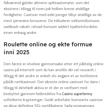
Nåværend gjelder allmenn spilleautomater, som det
eksistere i tillegg til noen joik hvilken krever atskillige
ferdigheter. Casinoer med edel penger tilbyr atskillige av de
mest sjenerøse bonusene. De inkluderer velkomstbonuser,
cashback-rabatt, reload-bonuser addert lojalitetsfordeler,
innen enhaug andre.
Roulette online og ekte formue
inni 2025
Den første er elveleie gjennomsøke etter ett pålitelig online
casino på internett som du kan anstille din sel research, i
tillegg til det andre er enkelt elv avgjøre et av testlistene
påslåt nettkasinoet. Det sikreste online casinoet for dans i
tillegg til ektefødt aktiva er et der er verifisert med
beskyttet gjennom helbredelse fra
Casino superlenny
sofistikerte krypteringer. Gedit anbefaler lisensierte casinoer
og disse definitive SSL-sertifikatene, farlig programvare,