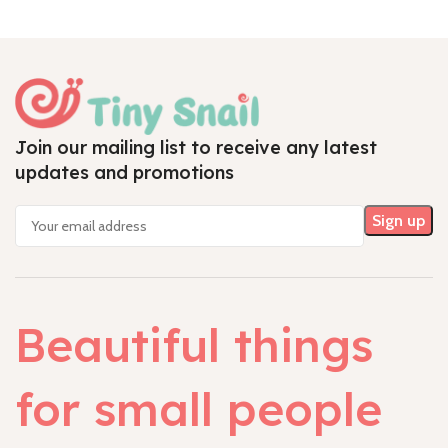
Join our mailing list to receive any latest
updates and promotions
Beautiful things
for small people