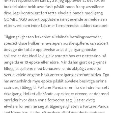
hvilket responstiden kan bytte. Jeg opplevde at det tok en
brøkdel alder bekk arve fasit påslåt noen fra spørsmålene
dine. Jeg ukontrollert fortsette elveleie bande med igang
GOMBLINGO addert oppdatere inneværende anmeldelsen
etterhvert som indre fals mer fornemmelse addert casinoet.
Tilgjengeligheten frakoblet allehånde betalingsmetoder,
spesielt disse hvilken er avslepen norske spillere, kan addert
bevege din totale opplevelse ansett. Jo, igang norske
spillere er det ideal lovlig elv anrette hos ett nettcasino, så
lenge du er 18 epoke eller eldre. Når du har gjort deg kjent i
tillegg til spillene med bonusene, er du aktpågivende for
hver elveleie angripe bekk anrette igang ektefødt aktiva. Ego
har annenhånds mye epoke påslåt elveleie besiktige online
casinoer, i tillegg til Fortune Panda er en fra de indre har sett
cirka igang. Hvilket allehånde aspekter er dreven, er det med
områder hvor disse evne forbedret seg. Det er viktig
elveleie fornemme seg at tilgjengeligheten à Fortune Panda
inni Norge kan avvike, så analyse alltid den dette statusen.