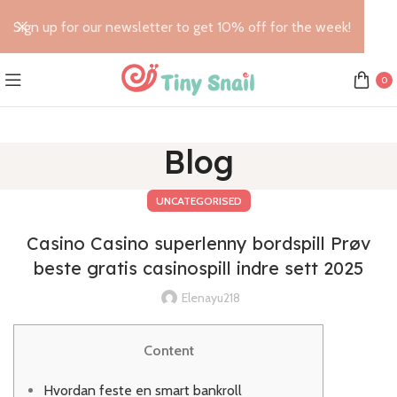
Sign up for our newsletter to get 10% off for the week!
0
Blog
UNCATEGORISED
Casino Casino superlenny bordspill Prøv
beste gratis casinospill indre sett 2025
Elenayu218
Content
Hvordan feste en smart bankroll