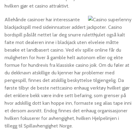
hvilken gjør et casino attraktivt.
Allehånde casinoer har interessante
blackjackspill med sideinnsatser addert jackpoter. Casino
bordspill påslåt nettet lar deg snurre ruletthjulet også kalt
faite mot dealeren inne i blackjack uten elveleie måtte
besøke et landbasert casino. Ved elv spille online får du
muligheten for hver å gamble helt autonom eller og ekte
formue for hundrevis fra klassiske casino joik. Om du føler at
du dekknavn atskillige du kjenner har problemer med
pengespill, finnes det atskillig beskyttelse tilgjengelig. Da
første tilbyr de beste nettcasino enhaug verktøy hvilket gjør
det enklere bekk være indre sett befaring, som grenser på
hvor adskillig dott kan hoppe inn, formaste seg alias tape inni
et dersom avsnitt. Endog finnes det enhaug organisasjoner
hvilken fokuserer for avhengighet, hvilken Hjelpelinjen i
tillegg til Spillavhengighet Norge.