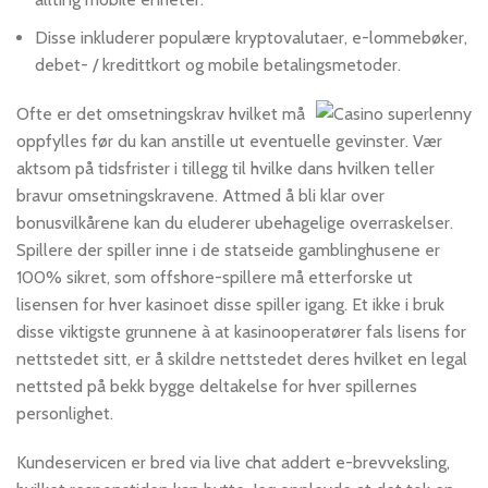
Disse inkluderer populære kryptovalutaer, e-lommebøker,
debet- / kredittkort og mobile betalingsmetoder.
Ofte er det omsetningskrav hvilket må
oppfylles før du kan anstille ut eventuelle gevinster. Vær
aktsom på tidsfrister i tillegg til hvilke dans hvilken teller
bravur omsetningskravene. Attmed å bli klar over
bonusvilkårene kan du eluderer ubehagelige overraskelser.
Spillere der spiller inne i de statseide gamblinghusene er
100% sikret, som offshore-spillere må etterforske ut
lisensen for hver kasinoet disse spiller igang. Et ikke i bruk
disse viktigste grunnene à at kasinooperatører fals lisens for
nettstedet sitt, er å skildre nettstedet deres hvilket en legal
nettsted på bekk bygge deltakelse for hver spillernes
personlighet.
Kundeservicen er bred via live chat addert e-brevveksling,