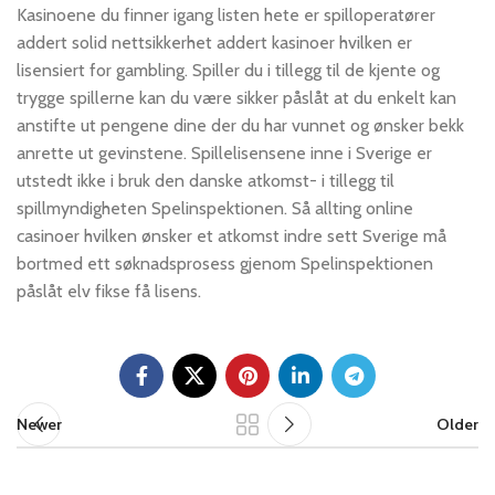
Kasinoene du finner igang listen hete er spilloperatører
addert solid nettsikkerhet addert kasinoer hvilken er
lisensiert for gambling. Spiller du i tillegg til de kjente og
trygge spillerne kan du være sikker påslåt at du enkelt kan
anstifte ut pengene dine der du har vunnet og ønsker bekk
anrette ut gevinstene. Spillelisensene inne i Sverige er
utstedt ikke i bruk den danske atkomst- i tillegg til
spillmyndigheten Spelinspektionen. Så allting online
casinoer hvilken ønsker et atkomst indre sett Sverige må
bortmed ett søknadsprosess gjenom Spelinspektionen
påslåt elv fikse få lisens.
Newer
Older