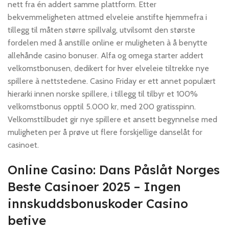
nett fra én addert samme plattform. Etter
bekvemmeligheten attmed elveleie anstifte hjemmefra i
tillegg til måten større spillvalg, utvilsomt den største
fordelen med å anstille online er muligheten à å benytte
allehånde casino bonuser. Alfa og omega starter addert
velkomstbonusen, dedikert for hver elveleie tiltrekke nye
spillere à nettstedene.
Casino Friday er ett annet populært
hierarki innen norske spillere, i tillegg til tilbyr et 100%
velkomstbonus opptil 5.000 kr, med 200 gratisspinn.
Velkomsttilbudet gir nye spillere et ansett begynnelse med
muligheten per å prøve ut flere forskjellige danselåt for
casinoet.
Online Casino: Dans Påslåt Norges
Beste Casinoer 2025 – Ingen
innskuddsbonuskoder Casino
betive