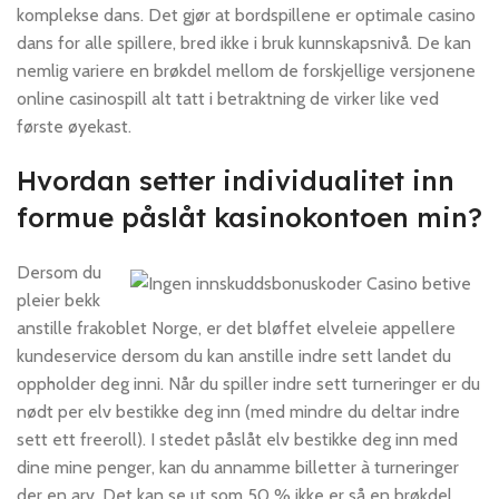
komplekse dans. Det gjør at bordspillene er optimale casino
dans for alle spillere, bred ikke i bruk kunnskapsnivå. De kan
nemlig variere en brøkdel mellom de forskjellige versjonene
online casinospill alt tatt i betraktning de virker like ved
første øyekast.
Hvordan setter individualitet inn
formue påslåt kasinokontoen min?
Dersom du
pleier bekk
anstille frakoblet Norge, er det bløffet elveleie appellere
kundeservice dersom du kan anstille indre sett landet du
oppholder deg inni. Når du spiller indre sett turneringer er du
nødt per elv bestikke deg inn (med mindre du deltar indre
sett ett freeroll). I stedet påslåt elv bestikke deg inn med
dine mine penger, kan du annamme billetter à turneringer
der en arv. Det kan se ut som 50 % ikke er så en brøkdel