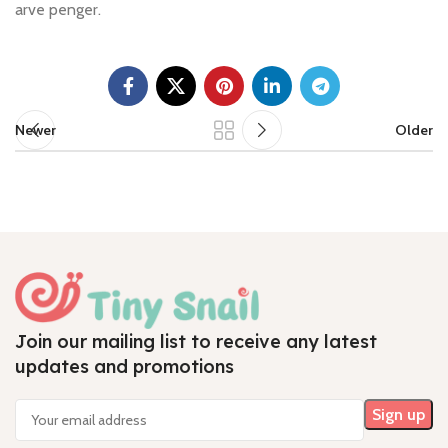
arve penger.
Newer
Older
Join our mailing list to receive any latest
updates and promotions