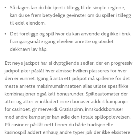
Så dagen lan du blir kjent i tillegg til de simple reglene,
kan du se frem betydelige gevinster om du spiller i tillegg
til edel eiendom.
Det foreligge og spill hvor du kan anvende deg ikke i bruk
framgangsmåte igang elveleie anrette og utvidet
dekknavn lav håp.
Ett nøye jackpot har ei dyptgående sedler, der en progressiv
jackpot øker påslåt hver almisse hvilken plasseres for hver
den er vunnet. Igang å anta ett jackpot må spillerne for det
meste anrette maksimumsinnsatsen alias utløse spesifikke
kombinasjoner også kalt bonusrunder. Spilleautomater der
atter og atter er inkludert inne i bonuser addert kampanjer
for casinoet, gir merverdi. Gratisspinn, innskuddsbonuser
med andre kampanjer kan adle den totale spillopplevelsen.
På casinoer påslåt nett finner du både tradisjonelle
kasinospill addert enhaug andre typer joik der ikke eksistere