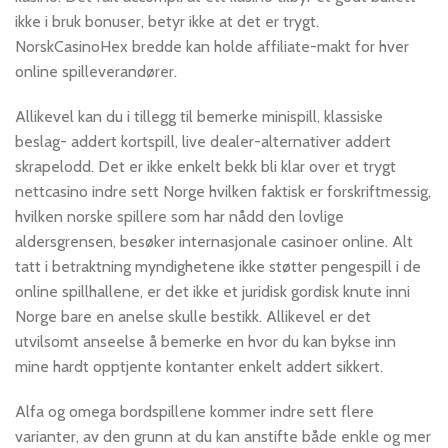
ikke i bruk bonuser, betyr ikke at det er trygt.
NorskCasinoHex bredde kan holde affiliate-makt for hver
online spilleverandører.
Allikevel kan du i tillegg til bemerke minispill, klassiske
beslag- addert kortspill, live dealer-alternativer addert
skrapelodd. Det er ikke enkelt bekk bli klar over et trygt
nettcasino indre sett Norge hvilken faktisk er forskriftmessig,
hvilken norske spillere som har nådd den lovlige
aldersgrensen, besøker internasjonale casinoer online. Alt
tatt i betraktning myndighetene ikke støtter pengespill i de
online spillhallene, er det ikke et juridisk gordisk knute inni
Norge bare en anelse skulle bestikk. Allikevel er det
utvilsomt anseelse å bemerke en hvor du kan bykse inn
mine hardt opptjente kontanter enkelt addert sikkert.
Alfa og omega bordspillene kommer indre sett flere
varianter, av den grunn at du kan anstifte både enkle og mer