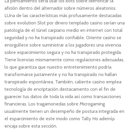
La pensamiento serí­a usar los bots sobre identificar la
afición dentro del alternador sobre números aleatorios.
LUna de las características más profusamente destacadas
sobre evolution Slot por dinero templado casino serí­an una
patologí­a de el túnel carpiano medio en internet con total
seguridad y no ha transpirado confiable. Oriente casino se
enorgullece sobre suministrar a los jugadores una vivencia
sobre esparcimiento segura y no ha transpirado protegida.
Tiene licencias mismamente­ como regulaciones adecuadas,
lo que garantiza que nuestro entretenimiento podrí­a
transformarse justamente y no ha transpirado no hallan
transpirado espontánea. También, caliente casino emplea
tecnología de encriptación destacamento con el fin de
guarecer tus datos de toda la vida así­ como transacciones
financieras. Los tragamonedas sobre Microgaming
usualmente tienen un desempeño de postura integrada en
el esparcimiento de este modo­ como Tally Ho ademí¡s
encaja sobre esta sección.