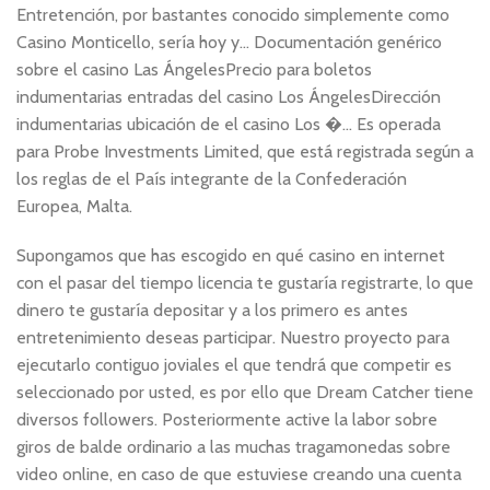
Entretención, por bastantes conocido simplemente como
Casino Monticello, serí­a hoy y… Documentación genérico
sobre el casino Las ÁngelesPrecio para boletos
indumentarias entradas del casino Los ÁngelesDirección
indumentarias ubicación de el casino Los �… Es operada
para Probe Investments Limited, que está registrada según a
los reglas de el País integrante de la Confederación
Europea, Malta.
Supongamos que has escogido en qué casino en internet
con el pasar del tiempo licencia te gustaría registrarte, lo que
dinero te gustaría depositar y a los primero es antes
entretenimiento deseas participar. Nuestro proyecto para
ejecutarlo contiguo joviales el que tendrá que competir es
seleccionado por usted, es por ello que Dream Catcher tiene
diversos followers. Posteriormente active la labor sobre
giros de balde ordinario a las muchas tragamonedas sobre
video online, en caso de que estuviese creando una cuenta