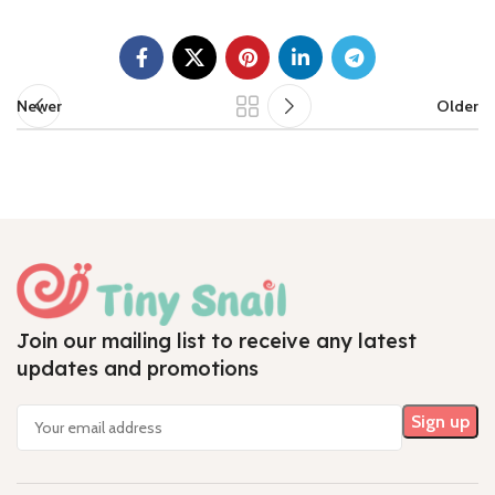
Newer
Older
Join our mailing list to receive any latest
updates and promotions