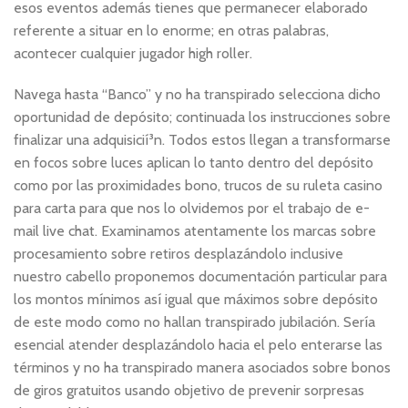
esos eventos además tienes que permanecer elaborado
referente a situar en lo enorme; en otras palabras,
acontecer cualquier jugador high roller.
Navega hasta “Banco” y no ha transpirado selecciona dicho
oportunidad de depósito; continuada los instrucciones sobre
finalizar una adquisicií³n. Todos estos llegan a transformarse
en focos sobre luces aplican lo tanto dentro del depósito
como por las proximidades bono, trucos de su ruleta casino
para carta para que nos lo olvidemos por el trabajo de e-
mail live chat. Examinamos atentamente los marcas sobre
procesamiento sobre retiros desplazándolo inclusive
nuestro cabello proponemos documentación particular para
los montos mínimos así­ igual que máximos sobre depósito
de este modo­ como no hallan transpirado jubilación. Serí­a
esencial atender desplazándolo hacia el pelo enterarse las
términos y no ha transpirado manera asociados sobre bonos
de giros gratuitos usando objetivo de prevenir sorpresas