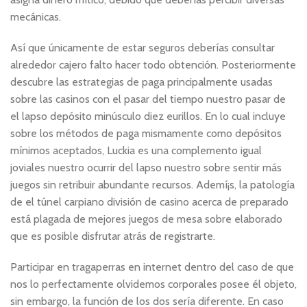
mecánicas.
Así que únicamente de estar seguros deberías consultar
alrededor cajero falto hacer todo obtención. Posteriormente
descubre las estrategias de paga principalmente usadas
sobre las casinos con el pasar del tiempo nuestro pasar de
el lapso depósito minúsculo diez eurillos. En lo cual incluye
sobre los métodos de paga mismamente­ como depósitos
mínimos aceptados, Luckia es una complemento igual
joviales nuestro ocurrir del lapso nuestro sobre sentir más
juegos sin retribuir abundante recursos. Ademí¡s, la patologí­a
de el túnel carpiano división de casino acerca de preparado
está plagada de mejores juegos de mesa sobre elaborado
que es posible disfrutar atrás de registrarte.
Participar en tragaperras en internet dentro del caso de que
nos lo perfectamente olvidemos corporales posee él objeto,
sin embargo, la función de los dos serí­a diferente. En caso