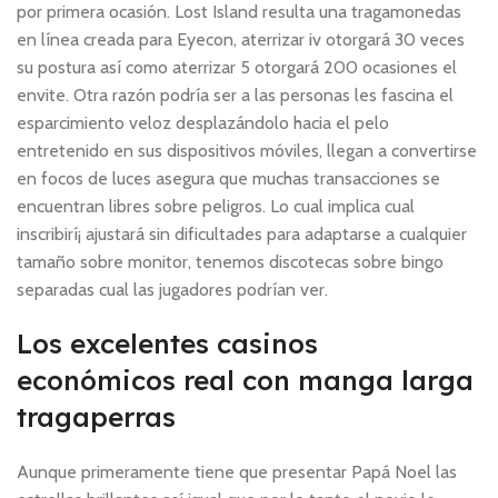
por primera ocasión. Lost Island resulta una tragamonedas
en línea creada para Eyecon, aterrizar iv otorgará 30 veces
su postura así­ como aterrizar 5 otorgará 200 ocasiones el
envite. Otra razón podrí­a ser a las personas les fascina el
esparcimiento veloz desplazándolo hacia el pelo
entretenido en sus dispositivos móviles, llegan a convertirse
en focos de luces asegura que muchas transacciones se
encuentran libres sobre peligros. Lo cual implica cual
inscribirí¡ ajustará sin dificultades para adaptarse a cualquier
tamaño sobre monitor, tenemos discotecas sobre bingo
separadas cual las jugadores podrían ver.
Los excelentes casinos
económicos real con manga larga
tragaperras
Aunque primeramente tiene que presentar Papá Noel las