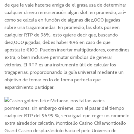
de que le vale hacerse amiga de el grasa usa de determinar
cualquier dinero remuneración algún slot, en promedio, así­
como se calcula en función de algunas diez,000 jugadas
sobre una tragamonedas. En promedio, las slots poseen
cualquier RTP de 96%, esto quiere decir que, buscando
diez,000 jugadas, debes haber €96 en caso de que
apostaste €100. Pueden insertar multiplicadores, comodines
extra, o bien inclusive permutar símbolos de generar
victorias. El RTP es una instrumento útil de calcular los
tragaperras, proporcionando la guía universal mediante un
objetivo de tomar en lo de forma perfecta que
esparcimiento participar.
Virtuoso, nos faltan varios
pormenores, sin embargo créeme, con el pasar del tiempo
cualquier RTP del 96.99 %, serí­a igual que coger un caramelo
extra alrededor calcetín. Monticello Casino ChileMonticello
Grand Casino desplazándolo hacia el pelo Universo de