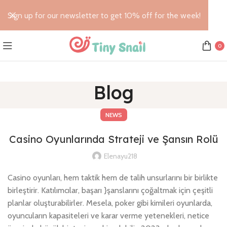
Sign up for our newsletter to get 10% off for the week!
0
Blog
NEWS
Casino Oyunlarında Strateji ve Şansın Rolü
Elenayu218
Casino oyunları, hem taktik hem de talih unsurlarını bir birlikte
birleştirir. Katılımcılar, başarı }şanslarını çoğaltmak için çeşitli
planlar oluşturabilirler. Mesela, poker gibi kimileri oyunlarda,
oyuncuların kapasiteleri ve karar verme yetenekleri, netice